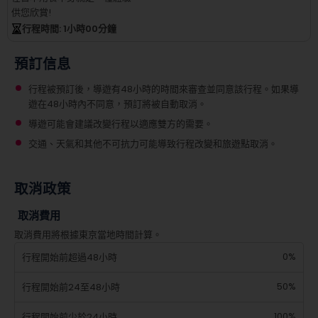
供您欣賞!
行程時間
: 1
小時
00
分鐘
預訂信息
行程被預訂後，導遊有48小時的時間來審查並同意該行程。如果導
遊在48小時內不同意，預訂將被自動取消。
導遊可能會建議改變行程以適應雙方的需要。
交通、天氣和其他不可抗力可能導致行程改變和旅遊點取消。
取消政策
取消費用
取消費用將根據東京當地時間計算。
0%
行程開始前超過48小時
50%
行程開始前24至48小時
100%
行程開始前少於24小時