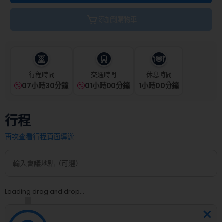
the
calendar
添加到購物車
and
select
a
date.
Press
the
行程時間
交通時間
休息時間
question
07小時30分鐘
01小時00分鐘
1
小時
00
分鐘
mark
key
to
行程
get
the
再次查看行程頁面導遊
keyboard
shortcuts
for
changing
dates.
Loading drag and drop...