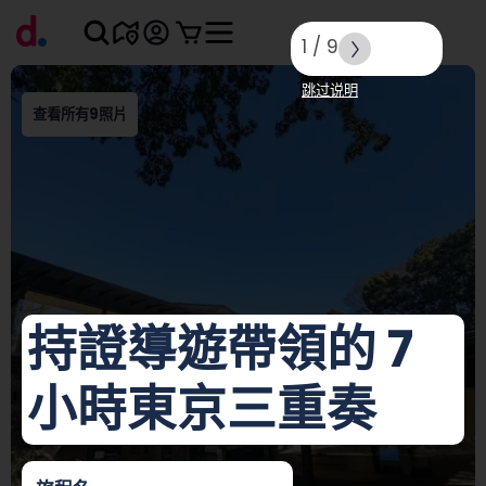
1
/
9
跳过说明
查看所有9照片
持證導遊帶領的 7
小時東京三重奏