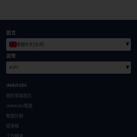
語言
▾
繁體中文(台湾)
貨幣
▾
¥
JPY
dekitabi
關於德基塔比
dekitabi導遊
聯盟計劃
部落格
工作機會