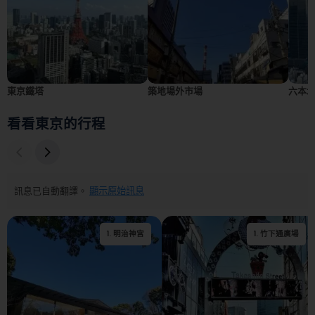
東京鐵塔
築地場外市場
六本
看看東京的行程
訊息已自動翻譯。
顯示原始訊息
1
.
明治神宮
2
1
.
.
竹下通廣場
竹下通廣場