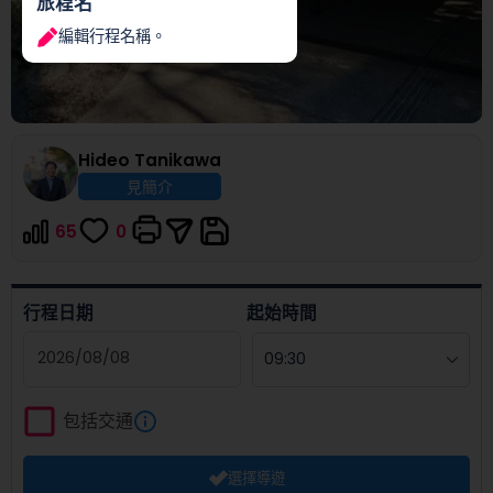
旅程名
編輯行程名稱。
Hideo
Tanikawa
見簡介
65
0
行程日期
起始時間
Navigate
forward
包括交通
to
interact
選擇導遊
with