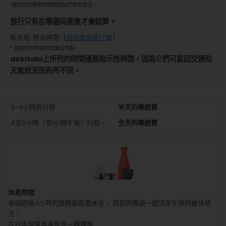
¹
請向您的導遊詢問旅遊點門票的情況。
旅行只有在導遊同意後才會結算。
集合地
:
明治神宮
² (
用谷歌地圖打開
)
²
請向您的導遊詢問集合地點。
dekitabi上所列的時間僅是指示性時間，因為它們可能因交通和
天氣狀況而有所不同。
2-4小時的行程
半天的導遊費
4至8小時（含1小時午餐）行程。
全天的導遊費
休息時間
每個超過4小時的旅程都需要休息。
與您的導遊一起決定午餐的最佳地
方。
在日本用餐本身就是一種體驗