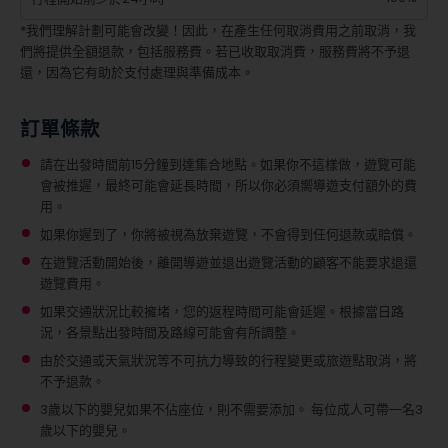
*我們理解計劃可能會改變！因此，在產生任何取消費用之前取消，我
們將提供全額退款，包括服務費。若已收取取消費，服務費將不予退
還，因為它有助於支付處理與準備成本。
訂單條款
請在出發時間前15分鐘到達集合地點。如果你不這樣做，遊覽可能
會被推遲，最終可能會延長時間，所以你必須嚮導遊支付額外的費
用。
如果你遲到了，你將被視為放棄遊覽，不會得到任何退款或賠償。
在遊覽活動開始後，離開導遊並退出遊覽活動的顧客不能要求退還
遊覽費用。
如果交通狀況比較擁堵，您的返程時間可能會延遲。根據當日路
況，各景點出發時間及路線可能會有所調整。
由於交通或天氣狀況等不可抗力導致的行程變更或旅遊點取消，將
不予退款。
3歲以下的嬰兒如果不佔座位，則不需要添加。
每位成人可帶一名3
歲以下的嬰兒。