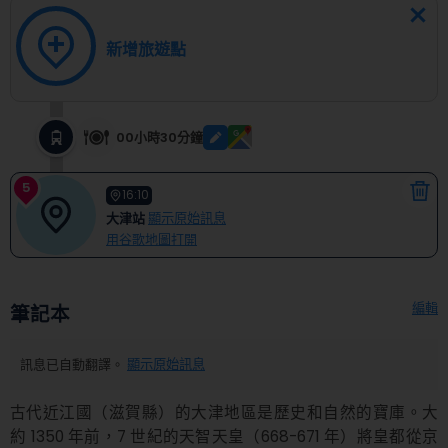
新增旅遊點
00小時30分鐘
5
16:10
大津站
顯示原始訊息
用谷歌地圖打開
編輯
筆記本
訊息已自動翻譯。
顯示原始訊息
古代近江國（滋賀縣）的大津地區是歷史和自然的寶庫。大
約 1350 年前，7 世紀的天智天皇（668-671 年）將皇都從京