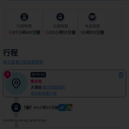
select
a
date.
Press
the
行程時間
交通時間
休息時間
question
07小時40分鐘
02小時10分鐘
1
小時
00
分鐘
mark
key
to
行程
get
the
再次查看行程頁面導遊
keyboard
shortcuts
0
09:00
for
集合地
changing
大津站
顯示原始訊息
dates.
用谷歌地圖打開
00小時30分鐘
Loading drag and drop...