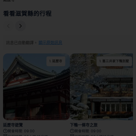
看看滋賀縣的行程
訊息已自動翻譯。
顯示原始訊息
1
.
延歷寺
1
.
舊三井家下鴨別墅
延歷寺遊覽
下鴨一條寺之旅
開會時間
:
09:00
開會時間
:
09:00