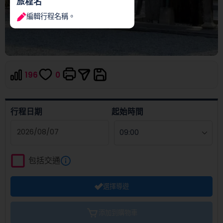
旅程名
編輯行程名稱。
196
0
行程日期
起始時間
Navigate
forward
包括交通
to
interact
選擇導遊
with
the
calendar
添加到購物車
and