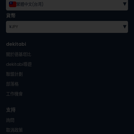
▾
繁體中文(台湾)
貨幣
▾
¥
JPY
dekitabi
關於德基塔比
dekitabi導遊
聯盟計劃
部落格
工作機會
支持
詢問
取消政策