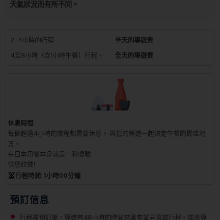
天氣狀況而有所不同。
2-4小時的行程
半天的導遊費
4至8小時（含1小時午餐）行程。
全天的導遊費
休息時間
每個超過4小時的旅程都需要休息。
與您的導遊一起決定午餐的最佳地
方。
在日本用餐本身就是一種體驗
供您欣賞!
行程時間
: 1
小時
00
分鐘
預訂信息
行程被預訂後，導遊有48小時的時間來審查並同意該行程。如果導