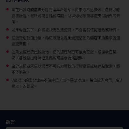
請在出發時間前15分鐘到達集合地點。如果你不這樣做，遊覽可能
會被推遲，最終可能會延長時間，所以你必須嚮導遊支付額外的費
用。
如果你遲到了，你將被視為放棄遊覽，不會得到任何退款或賠償。
在遊覽活動開始後，離開導遊並退出遊覽活動的顧客不能要求退還
遊覽費用。
如果交通狀況比較擁堵，您的返程時間可能會延遲。根據當日路
況，各景點出發時間及路線可能會有所調整。
由於交通或天氣狀況等不可抗力導致的行程變更或旅遊點取消，將
不予退款。
3歲以下的嬰兒如果不佔座位，則不需要添加。
每位成人可帶一名3
歲以下的嬰兒。
語言