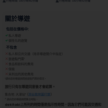
行程時間
:
06小時40分鐘
行程時間
:
06小時10分鐘
關於導遊
包括在價格中:
私人導遊
個性化的遊覽
不包含
私人和公共交通（除非導遊簡介中指定）
旅遊點門票
¹
食品和飲料的費用
保險
未列出的其他費用
¹
請向您的導遊詢問旅遊點門票的情況。
旅行只有在導遊同意後才會結算。
集合地
:
大津站
² (
用谷歌地圖打開
)
²
請向您的導遊詢問集合地點。
dekitabi上所列的時間僅是指示性時間，因為它們可能因交通和