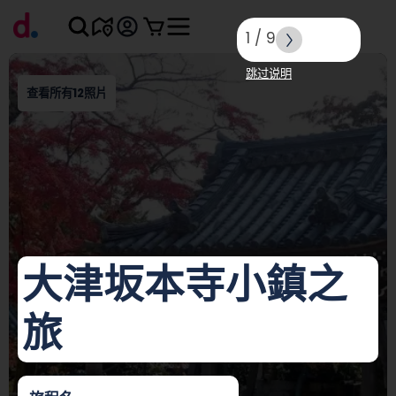
1
/
9
跳过说明
查看所有12照片
大津坂本寺小鎮之
旅