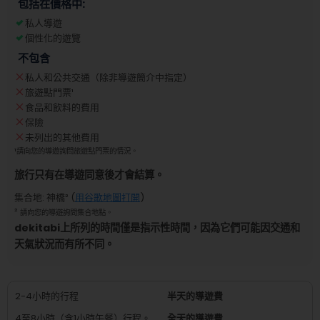
包括在價格中:
私人導遊
個性化的遊覽
不包含
私人和公共交通（除非導遊簡介中指定）
旅遊點門票
¹
食品和飲料的費用
保險
未列出的其他費用
¹
請向您的導遊詢問旅遊點門票的情況。
旅行只有在導遊同意後才會結算。
集合地
:
神橋
² (
用谷歌地圖打開
)
²
請向您的導遊詢問集合地點。
dekitabi上所列的時間僅是指示性時間，因為它們可能因交通和
天氣狀況而有所不同。
2-4小時的行程
半天的導遊費
4至8小時（含1小時午餐）行程。
全天的導遊費