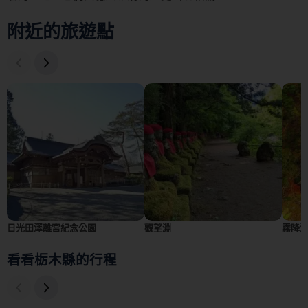
附近的旅遊點
日光田澤離宮紀念公園
觀望淵
霧降
看看栃木縣的行程