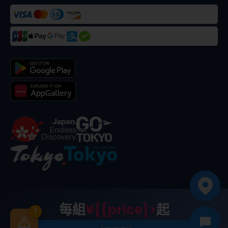
©
2026
合同会社dekitabi
.
東京製
. メード・イン・トーキョー
每組
¥{{price}>
起
1