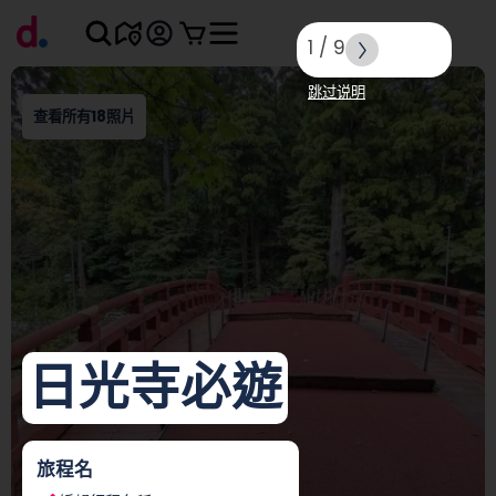
1
/
9
跳过说明
查看所有18照片
日光寺必遊
旅程名