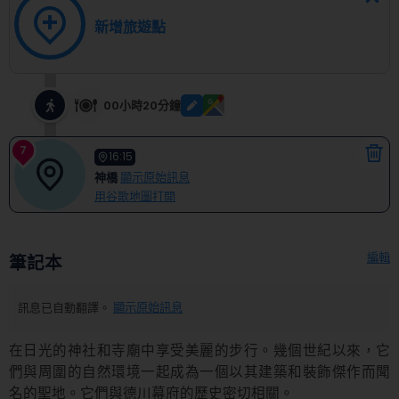
新增旅遊點
00小時20分鐘
7
16:15
神橋
顯示原始訊息
用谷歌地圖打開
編輯
筆記本
訊息已自動翻譯。
顯示原始訊息
在日光的神社和寺廟中享受美麗的步行。幾個世紀以來，它
們與周圍的自然環境一起成為一個以其建築和裝飾傑作而聞
名的聖地。它們與德川幕府的歷史密切相關。