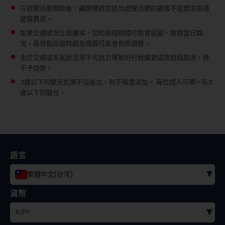
在遊覽活動開始後，離開導遊並退出遊覽活動的顧客不能要求退還
遊覽費用。
如果交通狀況比較擁堵，您的返程時間可能會延遲。根據當日路
況，各景點出發時間及路線可能會有所調整。
由於交通或天氣狀況等不可抗力導致的行程變更或旅遊點取消，將
不予退款。
3歲以下的嬰兒如果不佔座位，則不需要添加。
每位成人可帶一名3
歲以下的嬰兒。
語言
▾
繁體中文(台湾)
貨幣
▾
¥
JPY