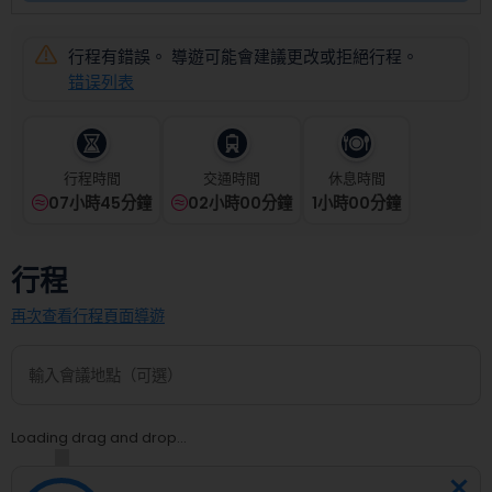
select
a
date.
行程有錯誤。 導遊可能會建議更改或拒絕行程。
Press
错误列表
the
question
mark
key
行程時間
交通時間
休息時間
to
07小時45分鐘
02小時00分鐘
1
小時
00
分鐘
get
the
keyboard
行程
shortcuts
for
再次查看行程頁面導遊
changing
dates.
Loading drag and drop...