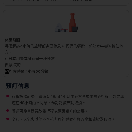
休息時間
每個超過4小時的旅程都需要休息。
與您的導遊一起決定午餐的最佳地
方。
在日本用餐本身就是一種體驗
供您欣賞!
行程時間
: 1
小時
00
分鐘
預訂信息
行程被預訂後，導遊有48小時的時間來審查並同意該行程。如果導
遊在48小時內不同意，預訂將被自動取消。
導遊可能會建議改變行程以適應雙方的需要。
交通、天氣和其他不可抗力可能導致行程改變和旅遊點取消。