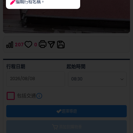
編輯行程名稱。
207
0
行程日期
起始時間
Navigate
forward
包括交通
to
interact
選擇導遊
with
the
calendar
添加到購物車
and