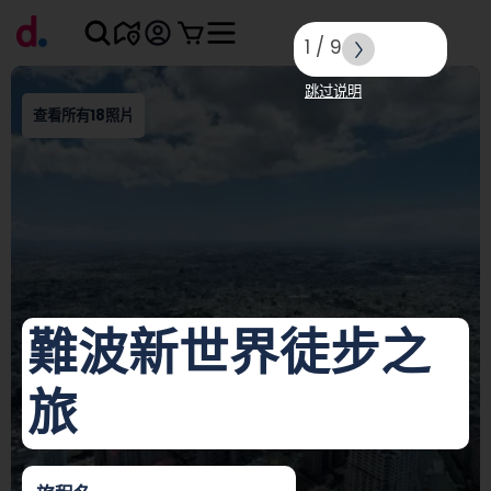
1
/
9
跳过说明
查看所有18照片
難波新世界徒步之
旅