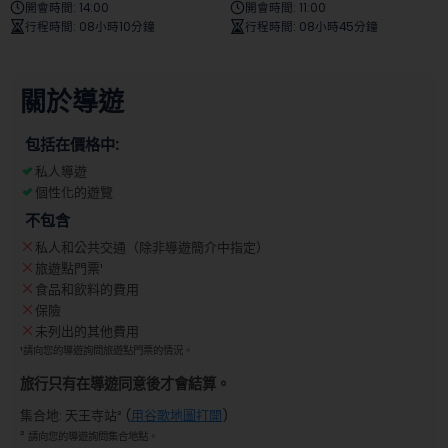
開會時間
:
14:00
開會時間
:
11:00
行程時間
:
08小時10分鐘
行程時間
:
08小時45分鐘
關於導遊
包括在價格中:
私人導遊
個性化的遊覽
不包含
私人和公共交通（除非導遊簡介中指定）
旅遊點門票
¹
食品和飲料的費用
保險
未列出的其他費用
¹
請向您的導遊詢問旅遊點門票的情況。
旅行只有在導遊同意後才會結算。
集合地
:
天王寺站
² (
用谷歌地圖打開
)
²
請向您的導遊詢問集合地點。