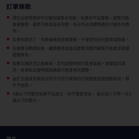
訂單條款
請在出發時間前15分鐘到達集合地點。如果你不這樣做，遊覽可能
會被推遲，最終可能會延長時間，所以你必須嚮導遊支付額外的費
用。
如果你遲到了，你將被視為放棄遊覽，不會得到任何退款或賠償。
在遊覽活動開始後，離開導遊並退出遊覽活動的顧客不能要求退還
遊覽費用。
如果交通狀況比較擁堵，您的返程時間可能會延遲。根據當日路
況，各景點出發時間及路線可能會有所調整。
由於交通或天氣狀況等不可抗力導致的行程變更或旅遊點取消，將
不予退款。
3歲以下的嬰兒如果不佔座位，則不需要添加。
每位成人可帶一名3
歲以下的嬰兒。