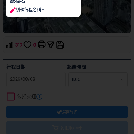
旅程名
編輯行程名稱。
317
0
行程日期
起始時間
Navigate
forward
包括交通
to
interact
選擇導遊
with
the
calendar
添加到購物車
and