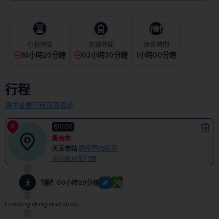
select
a
date.
Press
the
行程時間
交通時間
休息時間
question
10小時20分鐘
02小時30分鐘
1
小時
00
分鐘
mark
key
to
行程
get
the
再次查看行程頁面導遊
keyboard
shortcuts
0
11:00
for
集合地
changing
天王寺站
顯示原始訊息
dates.
用谷歌地圖打開
00小時20分鐘
Loading drag and drop...