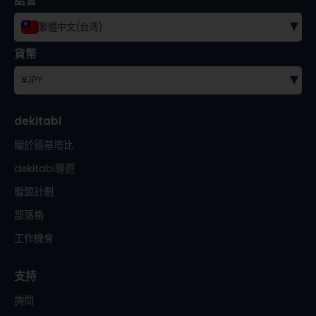
語言
▾
繁體中文(台湾)
貨幣
▾
¥
JPY
dekitabi
關於德基塔比
dekitabi導遊
聯盟計劃
部落格
工作機會
支持
詢問