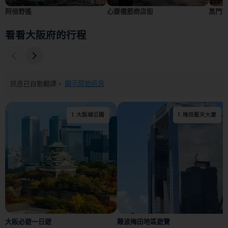
阿倍野遙
心齋橋筋商店街
黑門
看看大阪府的行程
訊息已自動翻譯。
顯示原始訊息
1
.
大阪城公園
1
.
梅田藍天大廈
2
.
大阪城
大阪必遊一日遊
難波梅田地區遊覽