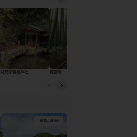
弁財天宇賀福神社
報國寺
圓覺寺
1
.
鶴岡八幡神社
3
2
.
.
小町通
建長寺
2
.
錢洗弁財天宇賀福神
1
.
鎌倉大佛堂 高德院
4
3
.
.
鶴岡八幡宮
鶴岡八幡宮
社