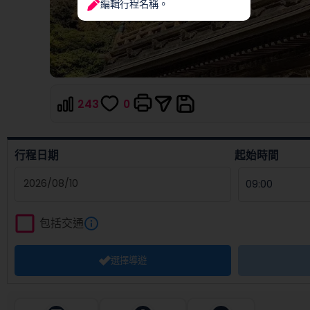
編輯行程名稱。
243
0
行程日期
起始時間
Navigate
forward
包括交通
to
interact
選擇導遊
with
the
calendar
and