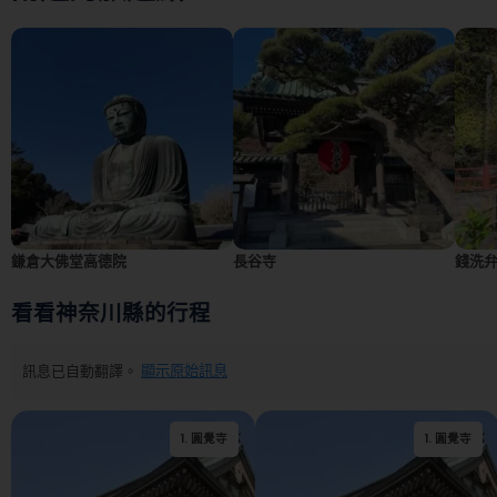
鎌倉大佛堂高德院
長谷寺
錢洗
看看神奈川縣的行程
訊息已自動翻譯。
顯示原始訊息
1
.
圓覺寺
2
1
.
.
報國寺
圓覺寺