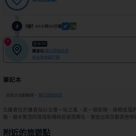
00小時20分鐘
7
18:00
鎌倉站
顯示原始訊息
用谷歌地圖打開
筆記本
訊息已自動翻譯。
顯示原始訊息
北鎌倉位於鎌倉站以北僅一站之遙，是一個安靜、綠樹成蔭
廟、樹木繁茂的環境和傳統房屋而聞名，營造出與京都其他地
附近的旅遊點