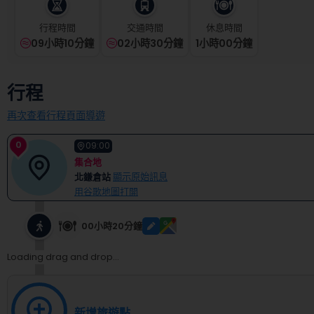
select
a
行程時間
交通時間
休息時間
date.
09小時10分鐘
02小時30分鐘
1
小時
00
分鐘
Press
the
question
行程
mark
key
再次查看行程頁面導遊
to
get
0
the
09:00
keyboard
集合地
shortcuts
北鎌倉站
顯示原始訊息
for
用谷歌地圖打開
changing
dates.
00小時20分鐘
Loading drag and drop...
新增旅遊點