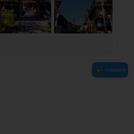
0
3
4
7
1
2
5
6
用谷歌地圖打開