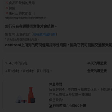
食品和飲料的費用
保險
未列出的其他費用
¹
請向您的導遊詢問旅遊點門票的情況。
旅行只有在導遊同意後才會結算。
集合地
:
北鎌倉站
² (
用谷歌地圖打開
)
²
請向您的導遊詢問集合地點。
dekitabi上所列的時間僅是指示性時間，因為它們可能因交通和天
2-4小時的行程
半天的導遊費
4至8小時（含1小時午餐）行程。
全天的導遊費
休息時間
每個超過4小時的旅程都需要休息。
與您的
在日本用餐本身就是一種體驗
供您欣賞!
行程時間
: 1
小時
00
分鐘