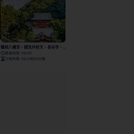
鶴岡八幡宮、錢洗弁財天、長谷寺、鎌倉大佛殿、江之島
鎌倉禪宗與大佛一起冥想
開會時間
:
09:00
開會時間
:
09:00
行程時間
:
06小時50分鐘
行程時間
:
07小時50分鐘