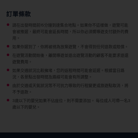
訂單條款
請在出發時間前15分鐘到達集合地點。如果你不這樣做，遊覽可能
會被推遲，最終可能會延長時間，所以你必須嚮導遊支付額外的費
用。
如果你遲到了，你將被視為放棄遊覽，不會得到任何退款或賠償。
在遊覽活動開始後，離開導遊並退出遊覽活動的顧客不能要求退還
遊覽費用。
如果交通狀況比較擁堵，您的返程時間可能會延遲。根據當日路
況，各景點出發時間及路線可能會有所調整。
由於交通或天氣狀況等不可抗力導致的行程變更或旅遊點取消，將
不予退款。
3歲以下的嬰兒如果不佔座位，則不需要添加。
每位成人可帶一名3
歲以下的嬰兒。