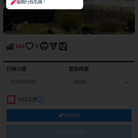
編輯行程名稱。
266
0
行程日期
起始時間
Navigate
forward
包括交通
to
interact
選擇導遊
with
the
calendar
添加到購物車
and