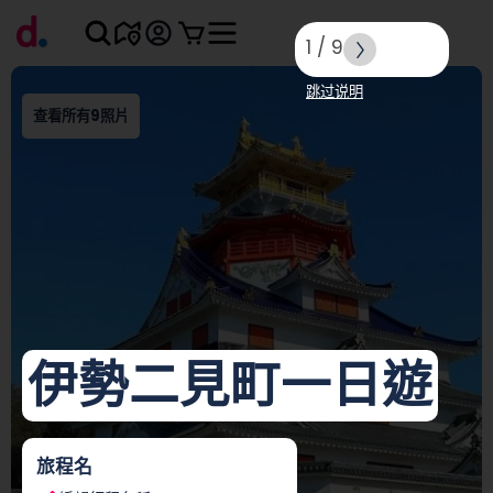
1
/
9
跳过说明
查看所有9照片
伊勢二見町一日遊
旅程名