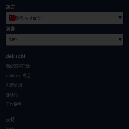
語言
▾
繁體中文(台湾)
貨幣
▾
¥
JPY
dekitabi
關於德基塔比
dekitabi導遊
聯盟計劃
部落格
工作機會
支持