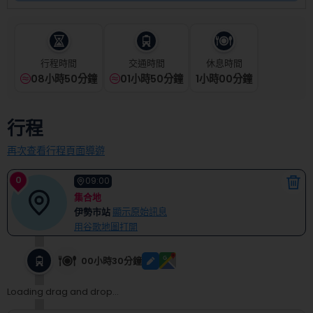
select
a
date.
Press
the
行程時間
交通時間
休息時間
question
08小時50分鐘
01小時50分鐘
1
小時
00
分鐘
mark
key
to
行程
get
the
再次查看行程頁面導遊
keyboard
shortcuts
0
09:00
for
集合地
changing
伊勢市站
顯示原始訊息
dates.
用谷歌地圖打開
00小時30分鐘
Loading drag and drop...