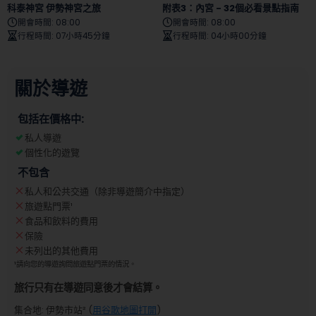
科泰神宮 伊勢神宮之旅
附表3：內宮 - 32個必看景點指南
開會時間
:
08:00
開會時間
:
08:00
行程時間
:
07小時45分鐘
行程時間
:
04小時00分鐘
關於導遊
包括在價格中:
私人導遊
個性化的遊覽
不包含
私人和公共交通（除非導遊簡介中指定）
旅遊點門票
¹
食品和飲料的費用
保險
未列出的其他費用
¹
請向您的導遊詢問旅遊點門票的情況。
旅行只有在導遊同意後才會結算。
集合地
:
伊勢市站
² (
用谷歌地圖打開
)