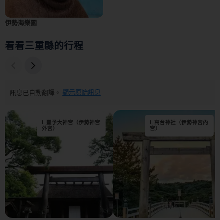
伊勢海樂園
看看三重縣的行程
訊息已自動翻譯。
顯示原始訊息
1
.
豐予大神宮（伊勢神宮
1
.
高台神社（伊勢神宮內
2
.
猿彥神社
外宮）
宮）