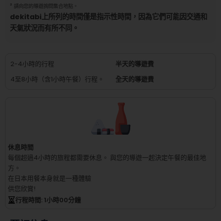
²
請向您的導遊詢問集合地點。
dekitabi上所列的時間僅是指示性時間，因為它們可能因交通和
天氣狀況而有所不同。
2-4小時的行程
半天的導遊費
4至8小時（含1小時午餐）行程。
全天的導遊費
休息時間
每個超過4小時的旅程都需要休息。
與您的導遊一起決定午餐的最佳地
方。
在日本用餐本身就是一種體驗
供您欣賞!
行程時間
: 1
小時
00
分鐘