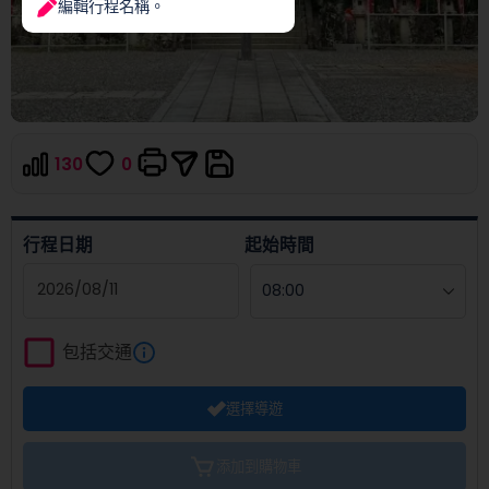
編輯行程名稱。
130
0
行程日期
起始時間
Navigate
forward
包括交通
to
interact
選擇導遊
with
the
calendar
添加到購物車
and