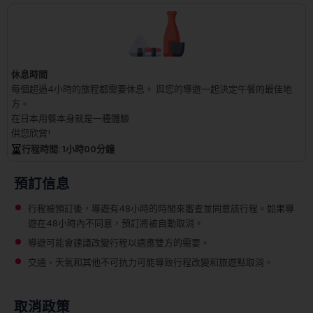
休息時間
每個超過4小時的旅程都需要休息。
與您的導遊一起決定午餐的最佳地
方。
在日本用餐本身就是一種體驗
供您欣賞!
行程時間
: 1
小時
00
分鐘
預訂信息
行程被預訂後，導遊有48小時的時間來審查並同意該行程。如果導
遊在48小時內不同意，預訂將被自動取消。
導遊可能會建議改變行程以適應雙方的需要。
交通、天氣和其他不可抗力可能導致行程改變和旅遊點取消。
取消政策