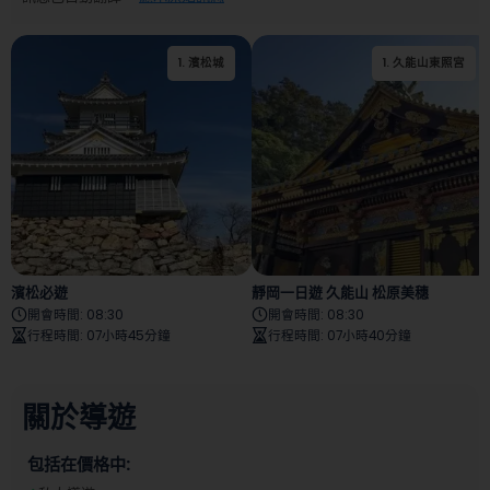
1
.
濱松城
1
.
久能山東照宮
2
.
溫之森
濱松必遊
靜岡一日遊 久能山 松原美穗
開會時間
:
08:30
開會時間
:
08:30
行程時間
:
07小時45分鐘
行程時間
:
07小時40分鐘
關於導遊
包括在價格中: