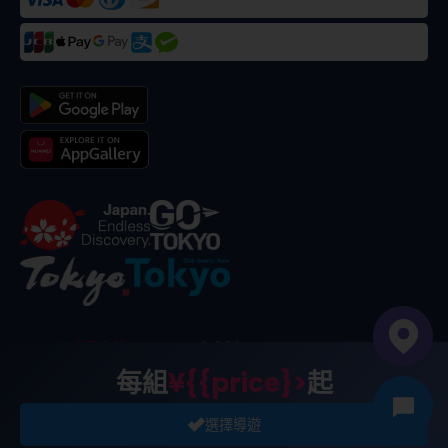
©
2026
合同会社dekitabi
.
東京製
. メード・イン・トーキョー
每組
¥{{price}>
起
選擇導遊