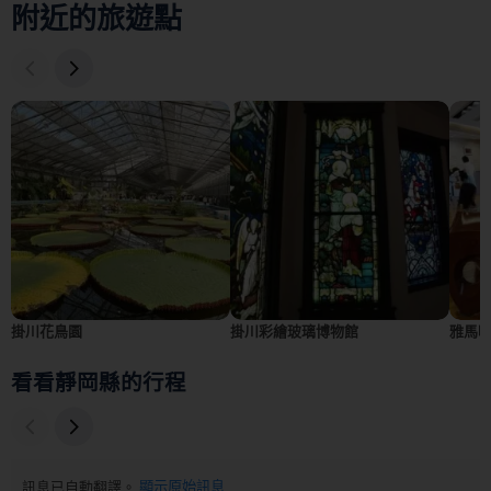
附近的旅遊點
掛川花鳥園
掛川彩繪玻璃博物館
雅馬
看看靜岡縣的行程
訊息已自動翻譯。
顯示原始訊息