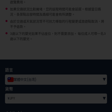
遊覽費用。
如果交通狀況比較擁堵，您的返程時間可能會延遲。根據當日路
況，各景點出發時間及路線可能會有所調整。
由於交通或天氣狀況等不可抗力導致的行程變更或旅遊點取消，將
不予退款。
3歲以下的嬰兒如果不佔座位，則不需要添加。
每位成人可帶一名3
歲以下的嬰兒。
語言
▾
繁體中文(台湾)
貨幣
▾
¥
JPY