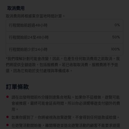
取消費用
取消費用將根據東京當地時間計算。
0%
行程開始前超過48小時
50%
行程開始前24至48小時
100%
行程開始前少於24小時
*我們理解計劃可能會改變！因此，在產生任何取消費用之前取消，我
們將提供全額退款，包括服務費。若已收取取消費，服務費將不予退
還，因為它有助於支付處理與準備成本。
訂單條款
請在出發時間前15分鐘到達集合地點。如果你不這樣做，遊覽可能
會被推遲，最終可能會延長時間，所以你必須嚮導遊支付額外的費
用。
如果你遲到了，你將被視為放棄遊覽，不會得到任何退款或賠償。
在遊覽活動開始後，離開導遊並退出遊覽活動的顧客不能要求退還