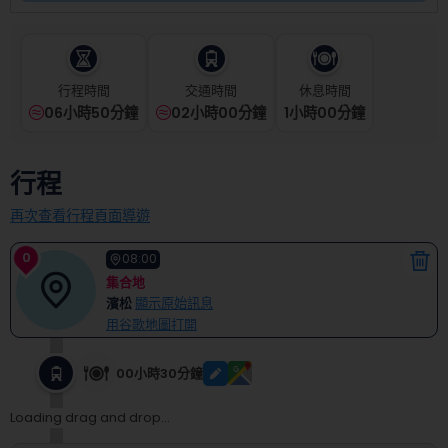
select
a
date.
Press
the
行程時間
交通時間
休息時間
question
06小時50分鐘
02小時00分鐘
1
小時
00
分鐘
mark
key
to
行程
get
the
再次查看行程頁面導遊
keyboard
shortcuts
0
08:00
for
集合地
changing
濱松
顯示原始訊息
dates.
用谷歌地圖打開
00小時30分鐘
Loading drag and drop...