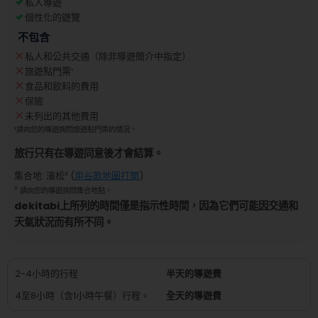
私人導遊
個性化的遊覽
不包含
私人和公共交通（除非導遊簡介中指定）
旅遊點門票
¹
食品和飲料的費用
保險
未列出的其他費用
¹
請向您的導遊詢問旅遊點門票的情況。
旅行只有在導遊同意後才會結算。
集合地
:
濱松
² (
用谷歌地圖打開
)
²
請向您的導遊詢問集合地點。
dekitabi上所列的時間僅是指示性時間，因為它們可能因交通和
天氣狀況而有所不同。
2-4小時的行程
半天的導遊費
4至8小時（含1小時午餐）行程。
全天的導遊費