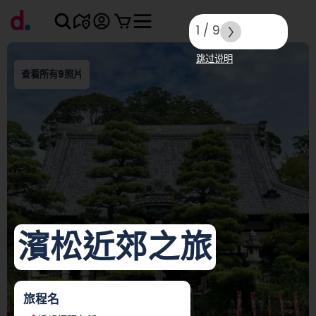
1
/
9
跳过说明
查看所有9照片
濱松近郊之旅
旅程名