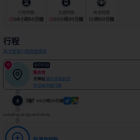
select
a
行程時間
交通時間
休息時間
date.
08小時50分鐘
03小時30分鐘
1
小時
00
分鐘
Press
the
question
行程
mark
key
再次查看行程頁面導遊
to
get
0
the
09:00
keyboard
集合地
shortcuts
天神站
顯示原始訊息
for
用谷歌地圖打開
changing
dates.
00小時20分鐘
Loading drag and drop...
新增旅遊點