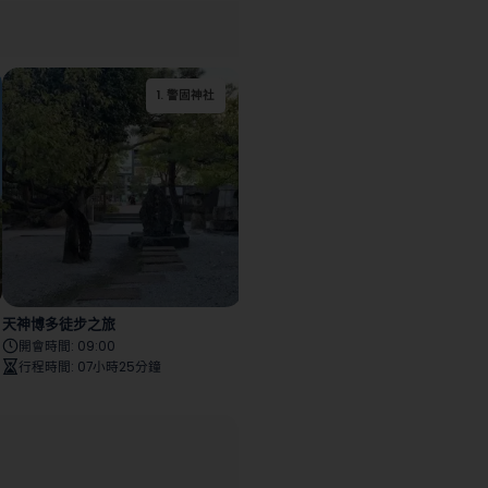
2
.
南藏院筱栗四國聖地
1
.
警固神社
2
.
福岡市紅磚文化館
1
.
能古島海島公園
第一寺院
（舊日本生命九州支
店）
天神博多徒步之旅
能古島環島遊
開會時間
:
09:00
開會時間
:
08:00
行程時間
:
07小時25分鐘
行程時間
:
06小時50分鐘