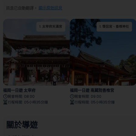
訊息已自動翻譯。
顯示原始訊息
1
.
太宰府天滿宮
1
.
情侶宮、香椎神社
福岡一日遊 太宰府
福岡一日遊 南藏院香椎宮
開會時間
:
08:00
開會時間
:
09:00
行程時間
:
05小時35分鐘
行程時間
:
05小時35分鐘
關於導遊