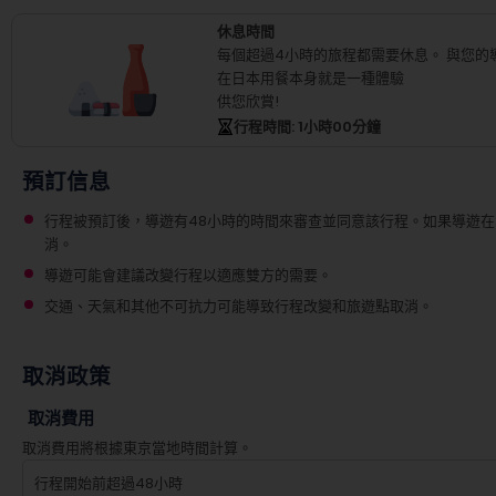
休息時間
每個超過4小時的旅程都需要休息。
與您的
在日本用餐本身就是一種體驗
供您欣賞!
行程時間
: 1
小時
00
分鐘
預訂信息
行程被預訂後，導遊有48小時的時間來審查並同意該行程。如果導遊在
消。
導遊可能會建議改變行程以適應雙方的需要。
交通、天氣和其他不可抗力可能導致行程改變和旅遊點取消。
取消政策
取消費用
取消費用將根據東京當地時間計算。
行程開始前超過48小時