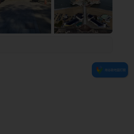
8
0
9
1
2
3
6
7
5
4
用谷歌地圖打開