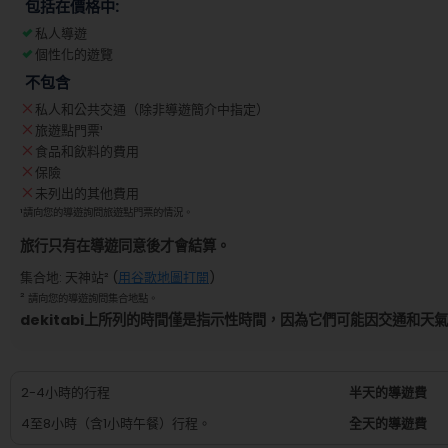
包括在價格中:
私人導遊
個性化的遊覽
不包含
私人和公共交通（除非導遊簡介中指定）
旅遊點門票
¹
食品和飲料的費用
保險
未列出的其他費用
¹
請向您的導遊詢問旅遊點門票的情況。
旅行只有在導遊同意後才會結算。
集合地
:
天神站
² (
用谷歌地圖打開
)
²
請向您的導遊詢問集合地點。
dekitabi上所列的時間僅是指示性時間，因為它們可能因交通和天
2-4小時的行程
半天的導遊費
4至8小時（含1小時午餐）行程。
全天的導遊費