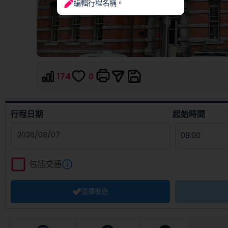
編輯行程名稱。
174
0
行程日期
起始時間
Navigate
forward
包括交通
to
interact
選擇導遊
with
the
calendar
and