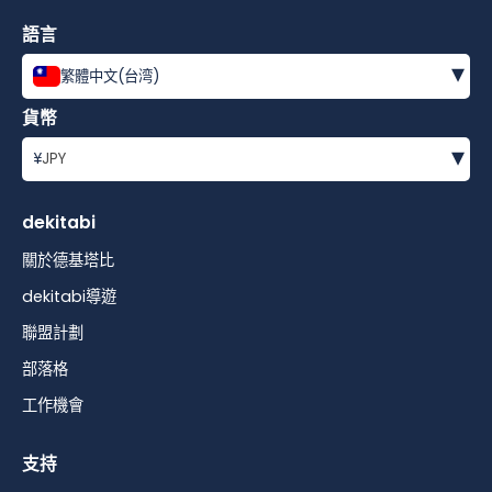
語言
▾
繁體中文(台湾)
貨幣
▾
¥
JPY
dekitabi
關於德基塔比
dekitabi導遊
聯盟計劃
部落格
工作機會
支持