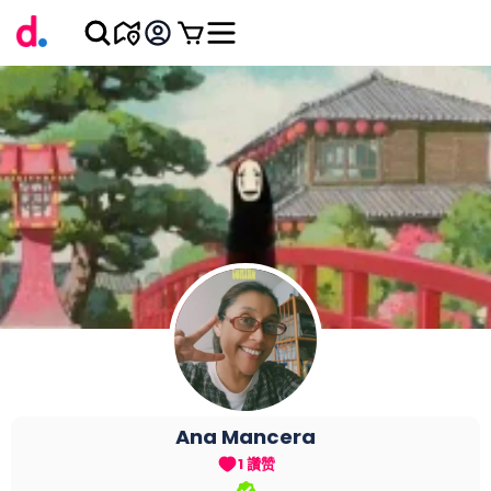
Ana
Mancera
1 讚赞