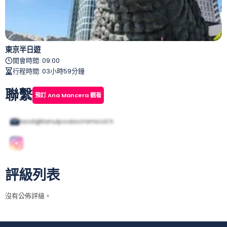
東京半日遊
開會時間
:
09:00
行程時間
:
03小時59分鐘
聯繫
預訂 Ana Mancera 觀看
laost@tanulpoaiscmimicot.h
評級列表
沒有公佈評級。