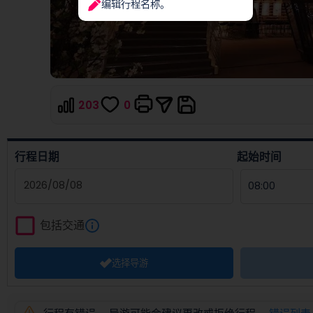
编辑行程名称。
203
0
行程日期
起始时间
Navigate
forward
包括交通
to
interact
选择导游
with
the
calendar
and