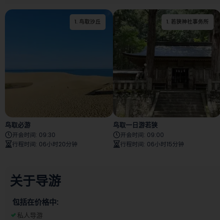
1
.
鸟取沙丘
2
.
鸟取沙丘沙之美术馆
1
.
若狭神社事务所
鸟取必游
鸟取一日游若狭
开会时间
:
09:30
开会时间
:
09:00
行程时间
:
06小时20分钟
行程时间
:
06小时15分钟
关于导游
包括在价格中:
私人导游