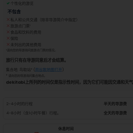
个性化的游览
不包含
私人和公共交通（除非导游简介中指定）
旅游点门票
¹
食品和饮料的费用
保险
未列出的其他费用
¹
请向您的导游询问旅游点门票的情况。
旅行只有在导游同意后才会结算。
集合地
:
鸟取站
² (
用谷歌地图打开
)
²
请向您的导游询问集合地点。
dekitabi上所列的时间仅是指示性时间，因为它们可能因交通和天
2-4小时的行程
半天的导游费
4-8小时（含1小时午餐）行程。
全天的导游费
休息时间