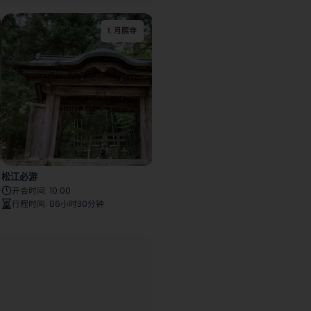
2
.
3
若狭鬼城遗址
.
鸟取城遗址
1
.
月照寺
4
3
2
.
.
.
神福阁
若狭町
松江城
松江必游
开会时间
:
10:00
行程时间
:
06小时30分钟