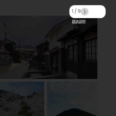
1
/
9
跳過說明