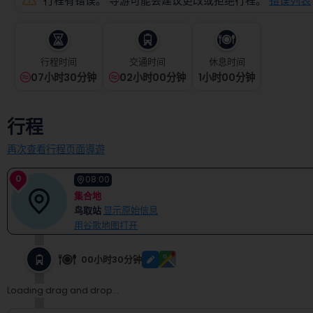
行程有错误。 导游可能会建议更改或拒绝行程。
错误列表
select
a
date.
Press
行程时间
交通时间
休息时间
the
question
07小时30分钟
02小时00分钟
1
小时
00
分钟
mark
key
to
行程
get
the
再次查看行程页面導遊
keyboard
shortcuts
0
08:00
for
集合地
changing
鸟取站
显示原始信息
dates.
用谷歌地图打开
00小时30分钟
Loading drag and drop...