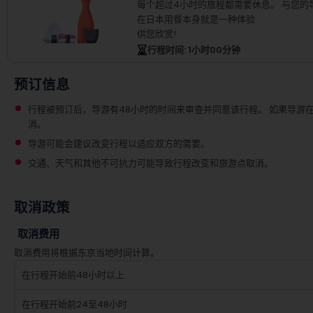
每个超过4小时的旅程都需要休息。
与您的
在日本用餐本身就是一种体验
供您欣赏!
行程时间
: 1
小时
00
分钟
预订信息
行程被预订后，导游有48小时的时间来审查并同意该行程。 如果导游
消。
导游可能会建议改变行程以适应双方的需要。
交通、天气和其他不可抗力可能导致行程改变和旅游点取消。
取消政策
取消费用
取消费用将根据东京当地时间计算。
在行程开始前48小时以上
在行程开始前24至48小时