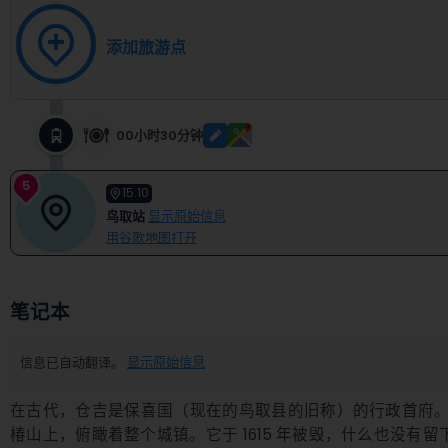
添加旅游点
00小时30分钟
5
15:10
鸟取站
显示原始信息
用谷歌地图打开
笔记本
信息已自动翻译。
显示原始信息
在古代，仓吉是保喜国（现在的鸟取县的旧称）的行政首府。 
椿山上，俯瞰着整个城镇。它于 1615 年被毁，什么也没有