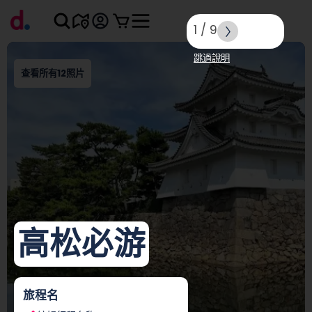
1
/
9
跳過說明
查看所有12照片
高松必游
旅程名