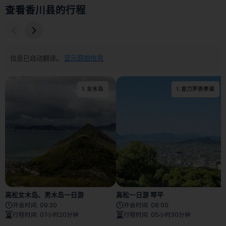
查看香川县的行程
信息已自动翻译。
显示原始信息
1
.
女木岛
1
.
金刀罗表参道
2
.
女木岛
高松女木岛、男木岛一日游
高松一日游 琴平
开会时间
:
09:30
开会时间
:
08:00
行程时间
:
07小时20分钟
行程时间
:
05小时30分钟