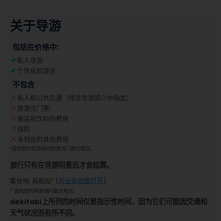
关于导游
包括在价格中:
私人导游
个性化的游览
不包含
私人和公共交通（除非导游简介中指定）
旅游点门票
¹
食品和饮料的费用
保险
未列出的其他费用
¹
请向您的导游询问旅游点门票的情况。
旅行只有在导游同意后才会结算。
集合地
:
高松站
² (
用谷歌地图打开
)
²
请向您的导游询问集合地点。
dekitabi上所列的时间仅是指示性时间，因为它们可能因交通和
天气状况而有所不同。