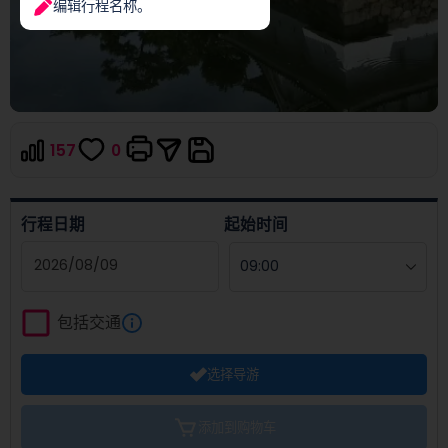
编辑行程名称。
157
0
行程日期
起始时间
Navigate
forward
包括交通
to
interact
选择导游
with
the
calendar
添加到购物车
and