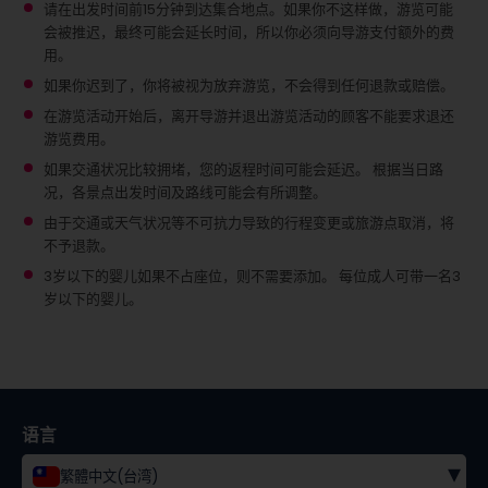
请在出发时间前15分钟到达集合地点。如果你不这样做，游览可能
会被推迟，最终可能会延长时间，所以你必须向导游支付额外的费
用。
如果你迟到了，你将被视为放弃游览，不会得到任何退款或赔偿。
在游览活动开始后，离开导游并退出游览活动的顾客不能要求退还
游览费用。
如果交通状况比较拥堵，您的返程时间可能会延迟。 根据当日路
况，各景点出发时间及路线可能会有所调整。
由于交通或天气状况等不可抗力导致的行程变更或旅游点取消，将
不予退款。
3岁以下的婴儿如果不占座位，则不需要添加。
每位成人可带一名3
岁以下的婴儿。
语言
▾
繁體中文(台湾)