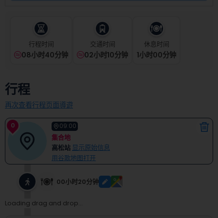
select
a
date.
Press
the
行程时间
交通时间
休息时间
question
08小时40分钟
02小时10分钟
1
小时
00
分钟
mark
key
to
行程
get
the
再次查看行程页面導遊
keyboard
shortcuts
0
09:00
for
集合地
changing
高松站
显示原始信息
dates.
用谷歌地图打开
00小时20分钟
Loading drag and drop...