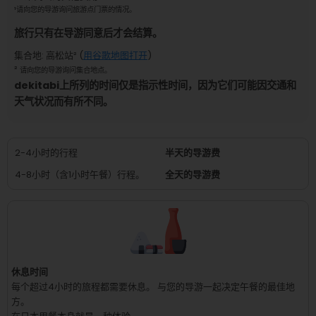
¹
请向您的导游询问旅游点门票的情况。
旅行只有在导游同意后才会结算。
集合地
:
高松站
² (
用谷歌地图打开
)
²
请向您的导游询问集合地点。
dekitabi上所列的时间仅是指示性时间，因为它们可能因交通和
天气状况而有所不同。
2-4小时的行程
半天的导游费
4-8小时（含1小时午餐）行程。
全天的导游费
休息时间
每个超过4小时的旅程都需要休息。
与您的导游一起决定午餐的最佳地
方。