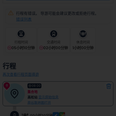
select
a
date.
行程有错误。 导游可能会建议更改或拒绝行程。
Press
错误列表
the
question
mark
key
行程时间
交通时间
休息时间
to
05小时10分钟
02小时00分钟
1
小时
00
分钟
get
the
keyboard
行程
shortcuts
for
再次查看行程页面導遊
changing
dates.
0
08:00
集合地
高松站
显示原始信息
用谷歌地图打开
00小时30分钟