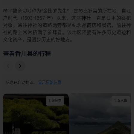
琴平被亲切地称为“金比罗先生”，是琴比罗宫的所在地，自江
户时代（1603-1867 年）以来，这座神社一直是日本的祭祀
对象。通往神社的道路两旁都是纪念品商店和餐馆，前往神
社的路上常常挤满了参拜者。该地区还拥有许多历史遗迹和
文化资产，是漫步历史的好地方。
查看香川县的行程
信息已自动翻译。
显示原始信息
1
.
国分寺
2
1
.
.
白宝寺
女木岛