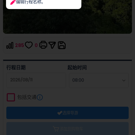
编辑行程名称。
285
0
行程日期
起始时间
Navigate
forward
包括交通
to
interact
选择导游
with
the
calendar
添加到购物车
and