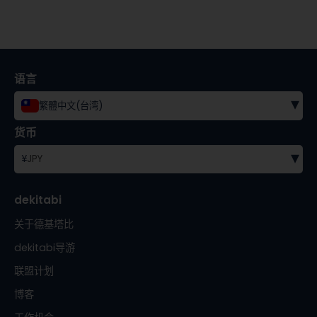
语言
▾
繁體中文(台湾)
货币
▾
¥
JPY
dekitabi
关于德基塔比
dekitabi导游
联盟计划
博客