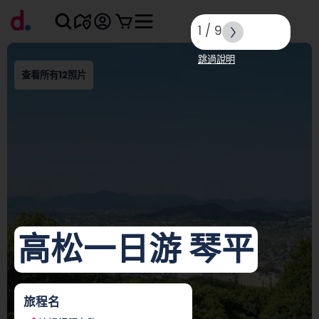
1
/
9
跳過說明
查看所有12照片
高松一日游 琴平
旅程名