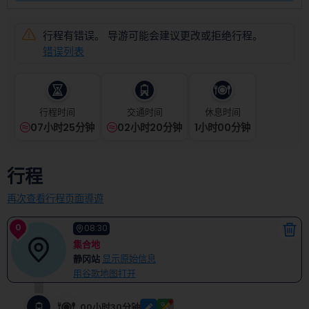
select
a
date.
行程有错误。 导游可能会建议更改或拒绝行程。
Press
错误列表
the
question
mark
key
行程时间
交通时间
休息时间
to
07小时25分钟
02小时20分钟
1
小时
00
分钟
get
the
keyboard
行程
shortcuts
for
再次查看行程页面導遊
changing
dates.
0
08:30
集合地
静冈站
显示原始信息
用谷歌地图打开
00小时30分钟