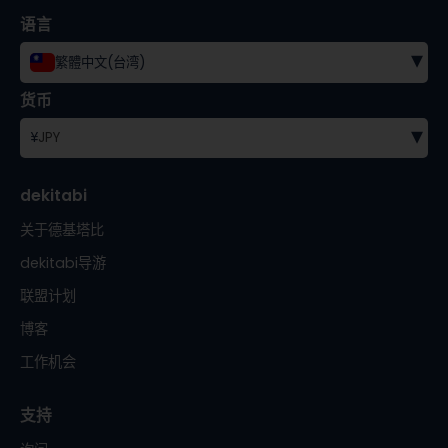
语言
▾
繁體中文(台湾)
货币
▾
¥
JPY
dekitabi
关于德基塔比
dekitabi导游
联盟计划
博客
工作机会
支持