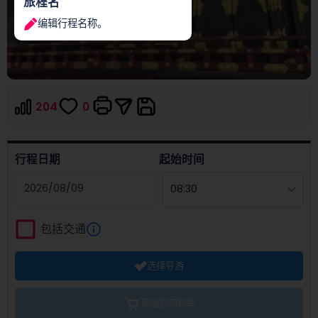
旅程名
编辑行程名称。
204
0
行程日期
起始时间
Navigate
forward
包括交通
to
interact
选择导游
with
the
calendar
添加到购物车
and