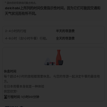
²
请向您的导游询问集合地点。
dekitabi上所列的时间仅是指示性时间，因为它们可能因交通和
天气状况而有所不同。
2-4小时的行程
半天的导游费
4-8小时（含1小时午餐）行程。
全天的导游费
休息时间
每个超过4小时的旅程都需要休息。
与您的导游一起决定午餐的最佳地
方。
在日本用餐本身就是一种体验
供您欣赏!
行程时间
: 1
小时
00
分钟