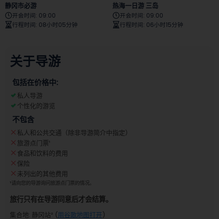
静冈市必游
热海一日游 三岛
开会时间
:
09:00
开会时间
:
09:00
行程时间
:
08小时05分钟
行程时间
:
06小时15分钟
关于导游
包括在价格中:
私人导游
个性化的游览
不包含
私人和公共交通（除非导游简介中指定）
旅游点门票
¹
食品和饮料的费用
保险
未列出的其他费用
¹
请向您的导游询问旅游点门票的情况。
旅行只有在导游同意后才会结算。
集合地
:
静冈站
² (
用谷歌地图打开
)