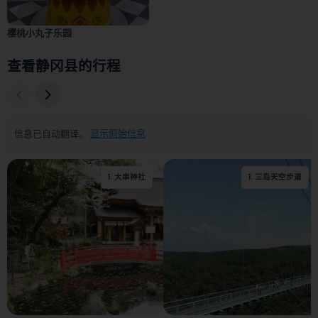
樱桃小丸子乐园
查看静冈县的行程
信息已自动翻译。
显示原始信息
1
.
大串神社
1
.
2
三岛天空步道
.
骏府城公园