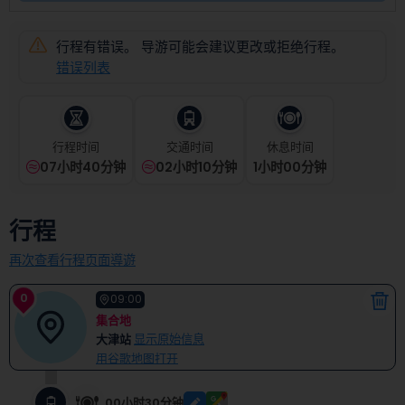
select
a
date.
行程有错误。 导游可能会建议更改或拒绝行程。
Press
错误列表
the
question
mark
key
行程时间
交通时间
休息时间
to
07小时40分钟
02小时10分钟
1
小时
00
分钟
get
the
keyboard
行程
shortcuts
for
再次查看行程页面導遊
changing
dates.
0
09:00
集合地
大津站
显示原始信息
用谷歌地图打开
00小时30分钟