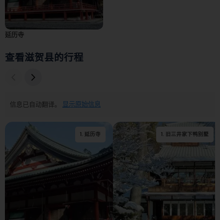
延历寺
查看滋贺县的行程
信息已自动翻译。
显示原始信息
1
.
延历寺
1
.
旧三井家下鸭别墅