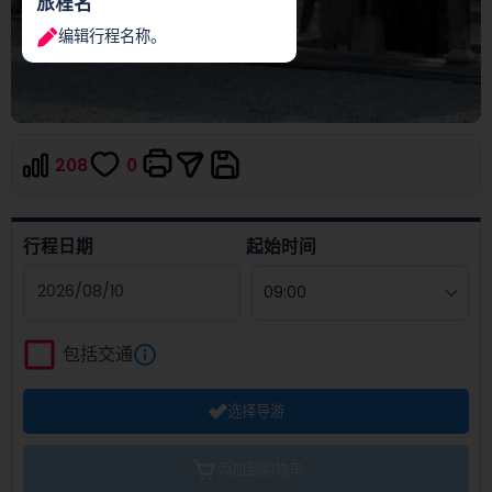
旅程名
编辑行程名称。
208
0
行程日期
起始时间
Navigate
forward
包括交通
to
interact
选择导游
with
the
calendar
添加到购物车
and