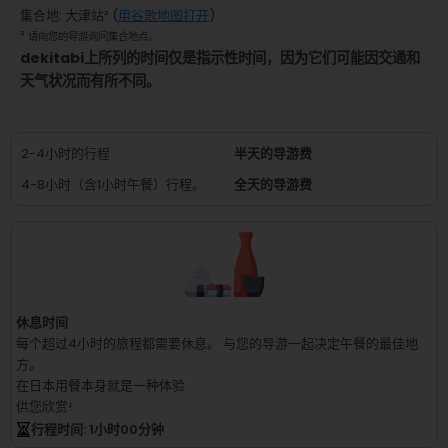
集合地
:
大津站
² (
用谷歌地图打开
)
²
请向您的导游询问集合地点。
dekitabi上所列的时间仅是指示性时间，因为它们可能因交通和
天气状况而有所不同。
2-4小时的行程
半天的导游费
4-8小时（含1小时午餐）行程。
全天的导游费
休息时间
每个超过4小时的旅程都需要休息。
与您的导游一起决定午餐的最佳地
方。
在日本用餐本身就是一种体验
供您欣赏!
行程时间
: 1
小时
00
分钟