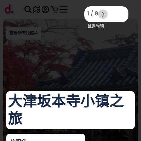
1
/
9
跳過說明
查看所有12照片
大津坂本寺小镇之
旅