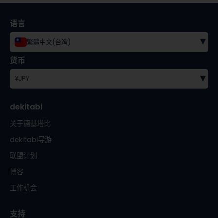
语言
▾
繁體中文(台湾)
货币
▾
¥
JPY
dekitabi
关于德基塔比
dekitabi导游
联盟计划
博客
工作机会
支持