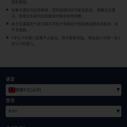
游览费用。
如果交通状况比较拥堵，您的返程时间可能会延迟。 根据当日路
况，各景点出发时间及路线可能会有所调整。
由于交通或天气状况等不可抗力导致的行程变更或旅游点取消，将
不予退款。
3岁以下的婴儿如果不占座位，则不需要添加。
每位成人可带一名3
岁以下的婴儿。
语言
▾
繁體中文(台湾)
货币
▾
¥
JPY