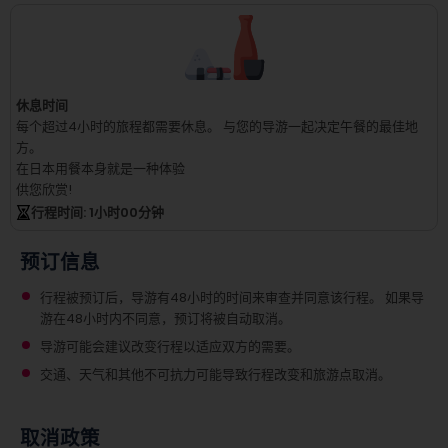
休息时间
每个超过4小时的旅程都需要休息。
与您的导游一起决定午餐的最佳地
方。
在日本用餐本身就是一种体验
供您欣赏!
行程时间
: 1
小时
00
分钟
预订信息
行程被预订后，导游有48小时的时间来审查并同意该行程。 如果导
游在48小时内不同意，预订将被自动取消。
导游可能会建议改变行程以适应双方的需要。
交通、天气和其他不可抗力可能导致行程改变和旅游点取消。
取消政策