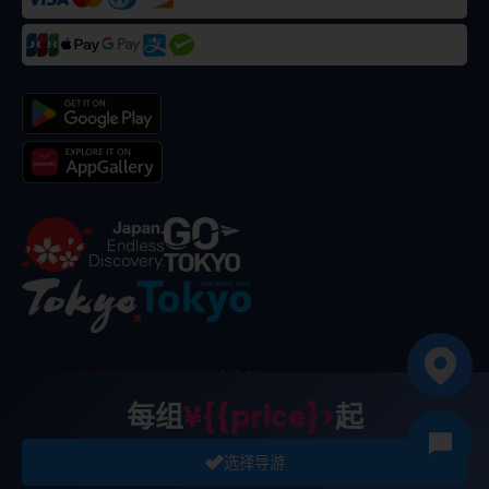
©
2026
合同会社dekitabi
.
东京制
. メード・イン・トーキョー
每组
¥{{price}>
起
选择导游