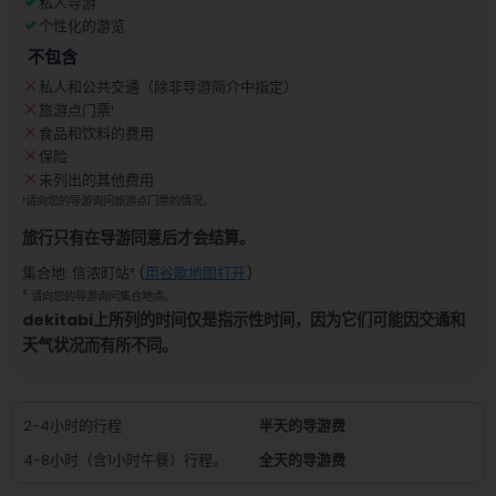
私人导游
个性化的游览
不包含
私人和公共交通（除非导游简介中指定）
旅游点门票
¹
食品和饮料的费用
保险
未列出的其他费用
¹
请向您的导游询问旅游点门票的情况。
旅行只有在导游同意后才会结算。
集合地
:
信浓町站
² (
用谷歌地图打开
)
²
请向您的导游询问集合地点。
dekitabi上所列的时间仅是指示性时间，因为它们可能因交通和
天气状况而有所不同。
2-4小时的行程
半天的导游费
4-8小时（含1小时午餐）行程。
全天的导游费