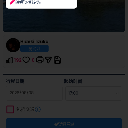
编辑行程名称。
Hideki
Iizuka
见简介
192
0
行程日期
起始时间
Navigate
forward
包括交通
to
interact
选择导游
with