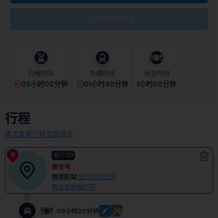
the
calendar
添加到购物车
and
select
a
date.
Press
the
行程时间
交通时间
休息时间
question
06小时00分钟
01小时40分钟
1
小时
00
分钟
mark
key
to
行程
get
the
再次查看行程页面導遊
keyboard
shortcuts
0
17:00
for
集合地
changing
信浓町站
显示原始信息
dates.
用谷歌地图打开
00小时20分钟