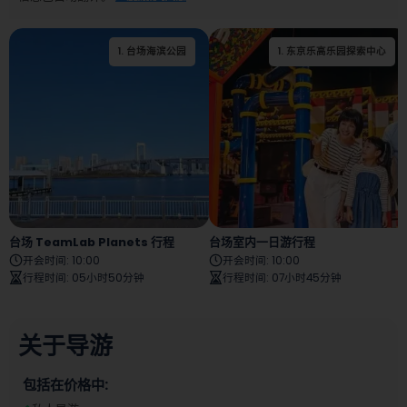
1
.
台场海滨公园
1
.
2
东京乐高乐园探索中心
.
东京杜莎夫人蜡像馆
台场 TeamLab Planets 行程
台场室内一日游行程
开会时间
:
10:00
开会时间
:
10:00
行程时间
:
05小时50分钟
行程时间
:
07小时45分钟
关于导游
包括在价格中: