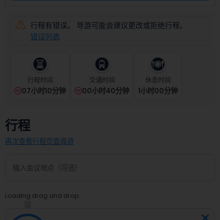
select
a
date.
行程有错误。 导游可能会建议更改或拒绝行程。
Press
错误列表
the
question
mark
key
行程时间
交通时间
休息时间
to
07小时10分钟
00小时40分钟
1
小时
00
分钟
get
the
keyboard
行程
shortcuts
for
再次查看行程页面導遊
changing
dates.
Loading drag and drop...