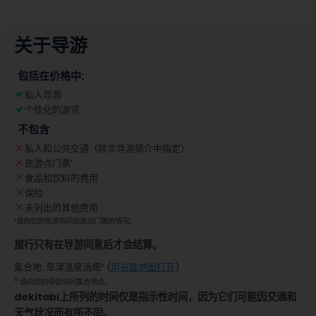
关于导游
包括在价格中:
私人导游
个性化的游览
不包含
私人和公共交通（除非导游简介中指定）
旅游点门票
¹
食品和饮料的费用
保险
未列出的其他费用
¹
请向您的导游询问旅游点门票的情况。
旅行只有在导游同意后才会结算。
集合地
:
草津温泉汤畑
² (
用谷歌地图打开
)
²
请向您的导游询问集合地点。
dekitabi上所列的时间仅是指示性时间，因为它们可能因交通和
天气状况而有所不同。