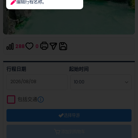
编辑行程名称。
288
0
行程日期
起始时间
Navigate
forward
包括交通
to
interact
选择导游
with
the
calendar
添加到购物车
and