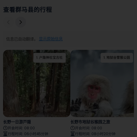
查看群马县的行程
信息已自动翻译。
显示原始信息
1
.
户隐神社宝古社
1
.
2
地狱谷雪猴公园
.
户隐神社中社
长野一日游戸隠
长野市地狱谷猴园之旅
开会时间
:
08:00
开会时间
:
08:00
行程时间
:
06小时45分钟
行程时间
:
08小时20分钟