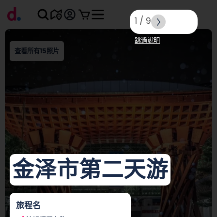
1
/
9
跳過說明
查看所有15照片
金泽市第二天游
旅程名