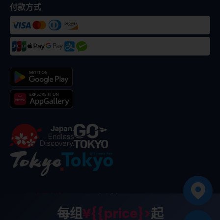
付款方式
©
2026
合同会社dekitabi
.
东京制
. メード・イン・トーキョー
每组
¥{{price}>
起