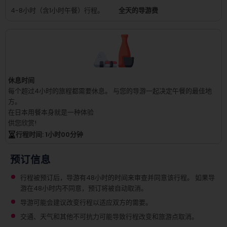
4-8小时（含1小时午餐）行程。
全天的导游费
休息时间
每个超过4小时的旅程都需要休息。
与您的导游一起决定午餐的最佳地
方。
在日本用餐本身就是一种体验
供您欣赏!
行程时间
: 1
小时
00
分钟
预订信息
行程被预订后，导游有48小时的时间来审查并同意该行程。 如果导
游在48小时内不同意，预订将被自动取消。
导游可能会建议改变行程以适应双方的需要。
交通、天气和其他不可抗力可能导致行程改变和旅游点取消。