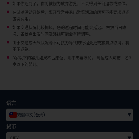
如果你迟到了，你将被视为放弃游览，不会得到任何退款或赔偿。
在游览活动开始后，离开导游并退出游览活动的顾客不能要求退还
游览费用。
如果交通状况比较拥堵，您的返程时间可能会延迟。 根据当日路
况，各景点出发时间及路线可能会有所调整。
由于交通或天气状况等不可抗力导致的行程变更或旅游点取消，将
不予退款。
3岁以下的婴儿如果不占座位，则不需要添加。
每位成人可带一名3
岁以下的婴儿。
语言
▾
繁體中文(台湾)
货币
▾
¥
JPY