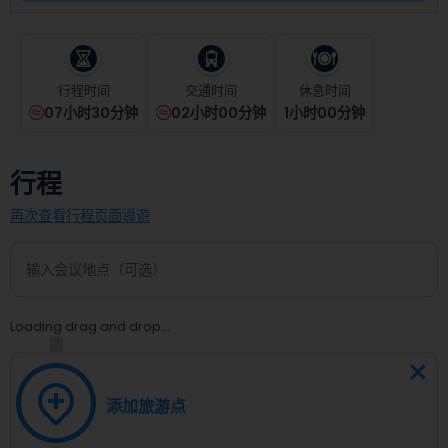
select
a
date.
Press
the
行程时间
交通时间
休息时间
question
07小时30分钟
02小时00分钟
1
小时
00
分钟
mark
key
to
行程
get
the
再次查看行程页面導遊
keyboard
shortcuts
for
changing
dates.
Loading drag and drop...
添加旅游点