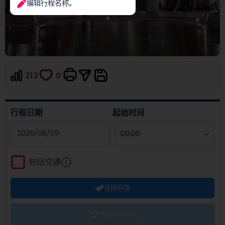
编辑行程名称。
213
0
行程日期
起始时间
Navigate
forward
包括交通
to
interact
选择导游
with
the
calendar
添加到购物车
and