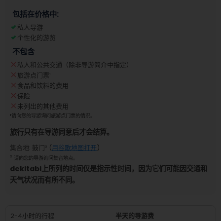
包括在价格中:
私人导游
个性化的游览
不包含
私人和公共交通（除非导游简介中指定）
旅游点门票
¹
食品和饮料的费用
保险
未列出的其他费用
¹
请向您的导游询问旅游点门票的情况。
旅行只有在导游同意后才会结算。
集合地
:
鼓门
² (
用谷歌地图打开
)
²
请向您的导游询问集合地点。
dekitabi上所列的时间仅是指示性时间，因为它们可能因交通和
天气状况而有所不同。
2-4小时的行程
半天的导游费