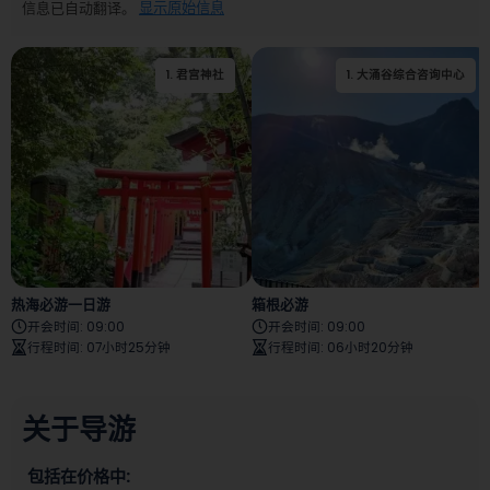
信息已自动翻译。
显示原始信息
1
.
君宫神社
1
.
大涌谷综合咨询中心
2
.
纪云阁
热海必游一日游
箱根必游
开会时间
:
09:00
开会时间
:
09:00
行程时间
:
07小时25分钟
行程时间
:
06小时20分钟
关于导游
包括在价格中: