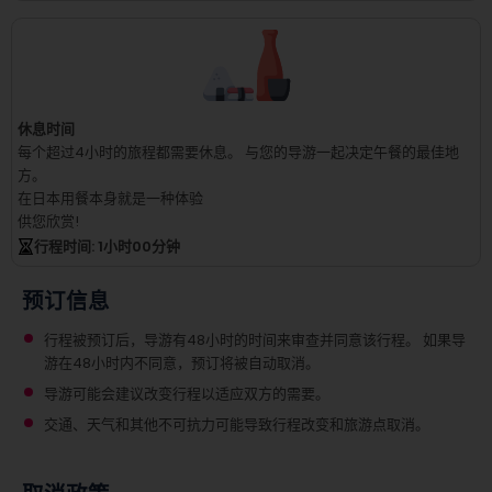
休息时间
每个超过4小时的旅程都需要休息。
与您的导游一起决定午餐的最佳地
方。
在日本用餐本身就是一种体验
供您欣赏!
行程时间
: 1
小时
00
分钟
预订信息
行程被预订后，导游有48小时的时间来审查并同意该行程。 如果导
游在48小时内不同意，预订将被自动取消。
导游可能会建议改变行程以适应双方的需要。
交通、天气和其他不可抗力可能导致行程改变和旅游点取消。