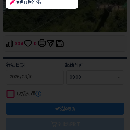
编辑行程名称。
334
0
行程日期
起始时间
Navigate
forward
包括交通
to
interact
选择导游
with
the
calendar
添加到购物车
and