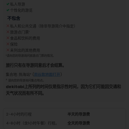
私人导游
个性化的游览
不包含
私人和公共交通（除非导游简介中指定）
旅游点门票
¹
食品和饮料的费用
保险
未列出的其他费用
¹
请向您的导游询问旅游点门票的情况。
旅行只有在导游同意后才会结算。
集合地
:
热海站
² (
用谷歌地图打开
)
²
请向您的导游询问集合地点。
dekitabi上所列的时间仅是指示性时间，因为它们可能因交通和
天气状况而有所不同。
2-4小时的行程
半天的导游费
4-8小时（含1小时午餐）行程。
全天的导游费