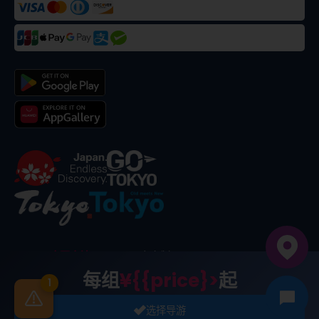
©
2026
合同会社dekitabi
.
东京制
. メード・イン・トーキョー
每组
¥{{price}>
起
1
选择导游