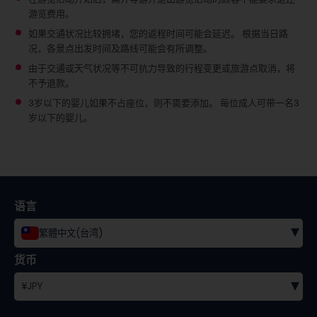
游览费用。
如果交通状况比较拥堵，您的返程时间可能会延迟。 根据当日路
况，各景点出发时间及路线可能会有所调整。
由于交通或天气状况等不可抗力导致的行程变更或旅游点取消，将
不予退款。
3岁以下的婴儿如果不占座位，则不需要添加。
每位成人可带一名3
岁以下的婴儿。
语言
▾
繁體中文(台湾)
货币
▾
¥
JPY