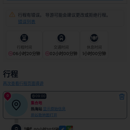
select
a
date.
行程有错误。 导游可能会建议更改或拒绝行程。
Press
错误列表
the
question
mark
key
行程时间
交通时间
休息时间
to
06小时20分钟
02小时00分钟
1
小时
00
分钟
get
the
keyboard
行程
shortcuts
for
再次查看行程页面導遊
changing
dates.
0
09:00
集合地
热海站
显示原始信息
用谷歌地图打开
00小时30分钟