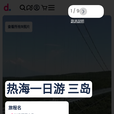
1
/
9
跳過說明
查看所有9照片
热海一日游 三岛
旅程名