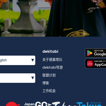
dekitabi
▾
关于德基塔比
glish
dekitabi导游
联盟计划
▾
博客
工作机会