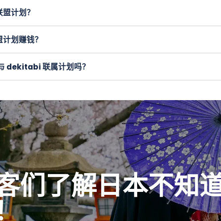
选择或工具
，以帮助他们在竞争中脱颖而出，这就是我的目标。
 联盟计划？
为我们的游客提供最好的体验。
kitabi 联盟计划。我们欢迎热爱日本并希望与游客分享东京、
 联盟计划赚钱？
划允许您通过两种不同的方式赚钱。 dekitabi 会针对通过您的直
您可以推荐导游在 dekitabi 上注册。导游在注册时可以使
dekitabi 联属计划吗？
游完成的前 5 次旅行的 5% 的导游费用。
dekitabi 的导
 1,000 日元折扣优惠券代码，供游客在结帐时使用。该代码
码不会影响联属佣金。
客们了解日本不知
！