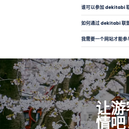
司提供广泛的
多样化的
谁可以参加 dekitabi
的附属公司密切合作，
任何人都可以加入 de
地区的人们。
如何通过 dekitabi
dekitabi 联属计
支付佣金
(9%)
。或者，
我需要一个网站才能参与 
代码，联盟会员将获得导
我不需要它。您可以生成
（10%）
。
机构推荐的。优惠券代
让游
情吧