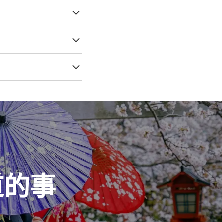
为了。我们希望与我们
大阪和京都以外的日本美丽
接流量预订和完成的旅行向您
用为联盟会员生成的优惠券
游服务费是业内最高的
让我们知道该游客是由附属
道的事