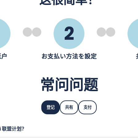
2
账户
お支払い方法を設定
常问问题
登记
共有
支付
bi 联盟计划？
总部位于日本的初创公司，专注于日本。除了提供
最优惠的价格
之外，