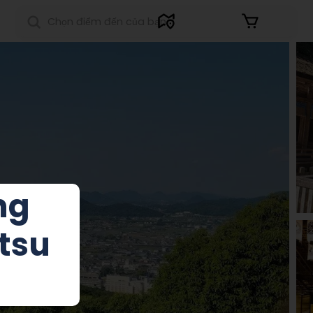
Đăng nhập
ng
tsu