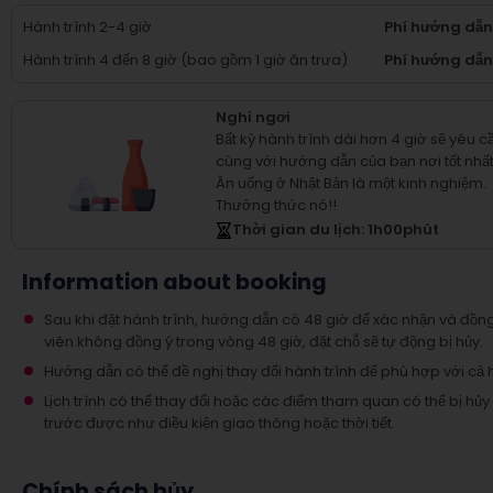
Hành trình 2-4 giờ
Phí hướng dẫ
Hành trình 4 đến 8 giờ (bao gồm 1 giờ ăn trưa)
Phí hướng dẫn
Nghỉ ngơi
Bất kỳ hành trình dài hơn 4 giờ sẽ yêu 
cùng với hướng dẫn của bạn nơi tốt nhấ
Ăn uống ở Nhật Bản là một kinh nghiệm.
Thưởng thức nó!!
Thời gian du lịch
: 1
h
00
phút
Information about booking
Sau khi đặt hành trình, hướng dẫn có 48 giờ để xác nhận và đồn
viên không đồng ý trong vòng 48 giờ, đặt chỗ sẽ tự động bị hủy.
Hướng dẫn có thể đề nghị thay đổi hành trình để phù hợp với cả 
Lịch trình có thể thay đổi hoặc các điểm tham quan có thể bị h
trước được như điều kiện giao thông hoặc thời tiết.
Chính sách hủy