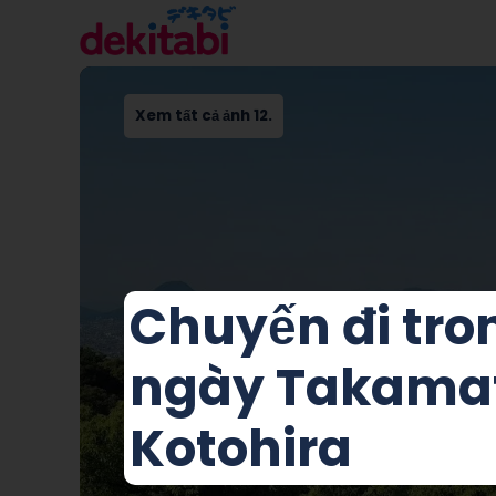
Xem tất cả ảnh 12.
Chuyến đi tro
ngày Takama
Kotohira