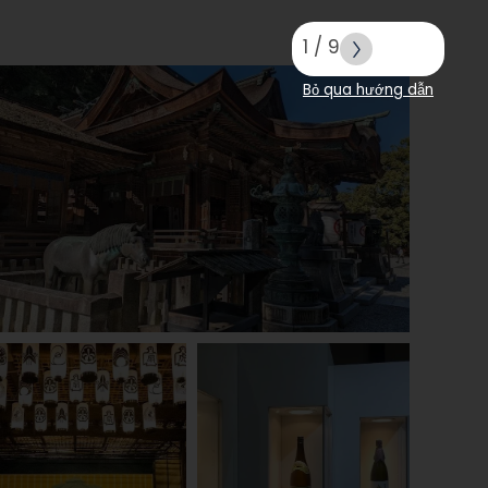
1
/
9
Bỏ qua hướng dẫn