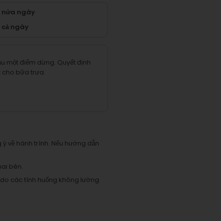
n nửa ngày
 cả ngày
cầu một điểm dừng.
Quyết định
t cho bữa trưa.
g ý về hành trình. Nếu hướng dẫn
hai bên.
ủy do các tình huống không lường