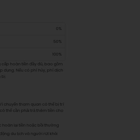
0%
50%
100%
ng cấp hoàn tiền đầy đủ, bao gồm
áp dụng. Nếu có phí hủy, phí dịch
 bị.
Vì chuyến tham quan có thể bị trì
có thể cần phải trả thêm tiền cho
 hoàn lại tiền hoặc bồi thường
động du lịch và người rút khỏi