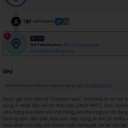
00h30phút
5
12:50
Ga Takamatsu
Hiển thị nguyên bản
Mở bằng bản đồ google
Ghi
Một số thông tin đã được dịch tự động.
Hiển thị nguyên bản
Được gọi trìu mến là "Kompira-san", Kotohira là nơi có Đ
cúng ở Nhật Bản kể từ thời Edo (1603–1867). Con đườn
cửa hàng lưu niệm và nhà hàng, nơi thường có rất đông
đường đến đền thờ. Khu vực này cũng là nơi có nhiều di 
hóa, khiến nơi đây trở thành một nơi tuyệt vời để tản bộ t