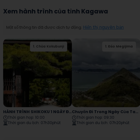
Xem hành trình của tỉnh Kagawa
Một số thông tin đã được dịch tự động.
Hiển thị nguyên bản
1
.
Chùa Kokubunji
2
.
1
.
Chùa Hakuhoji
Đảo Megijima
HÀNH TRÌNH SHIKOKU 1 NGÀY ĐI BỘ
Chuyến Đi Trong Ngày Của Takamatsu Đến Megijima Và Ogijima
Thời gian họp
:
10:00
Thời gian họp
:
09:30
Thời gian du lịch
:
07h30phút
Thời gian du lịch
:
07h20phút