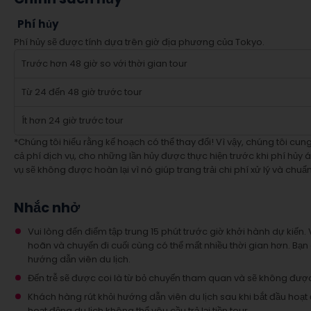
Phí hủy
Phí hủy sẽ được tính dựa trên giờ địa phương của Tokyo.
Trước hơn 48 giờ so với thời gian tour
Từ 24 đến 48 giờ trước tour
Ít hơn 24 giờ trước tour
*Chúng tôi hiểu rằng kế hoạch có thể thay đổi! Vì vậy, chúng tôi cu
cả phí dịch vụ, cho những lần hủy được thực hiện trước khi phí hủy 
vụ sẽ không được hoàn lại vì nó giúp trang trải chi phí xử lý và chuẩn
Nhắc nhở
Vui lòng đến điểm tập trung 15 phút trước giờ khởi hành dự kiến. 
hoãn và chuyến đi cuối cùng có thể mất nhiều thời gian hơn. Bạn 
hướng dẫn viên du lịch.
Đến trễ sẽ được coi là từ bỏ chuyến tham quan và sẽ không được
Khách hàng rút khỏi hướng dẫn viên du lịch sau khi bắt đầu hoạt 
hoạt động du lịch không thể yêu cầu trả lại tiền tour.