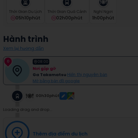
select
a
Thời Gian Du Lịch
Thời Gian Quá Cảnh
Nghỉ Ngơi
date.
05h10phút
02h00phút
1
H
00
Phút
Press
the
question
Hành trình
mark
key
Xem lại hướng dẫn
to
get
0
08:00
the
Nơi gặp gỡ
keyboard
Ga Takamatsu
Hiển thị nguyên bản
shortcuts
Mở bằng bản đồ google
for
changing
dates.
00h30phút
Loading drag and drop...
Thêm địa điểm du lịch