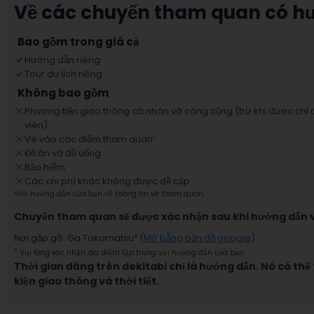
Về các chuyến tham quan có h
Bao gồm trong giá cả
Hướng dẫn riêng
Tour du lịch riêng
Không bao gồm
Phương tiện giao thông cá nhân và công cộng (trừ khi được chỉ 
viên)
Vé vào các điểm tham quan
¹
Đồ ăn và đồ uống
Bảo hiểm
Các chi phí khác không được đề cập
¹
Hỏi hướng dẫn của bạn về thông tin vé tham quan.
Chuyến tham quan sẽ được xác nhận sau khi hướng dẫn v
Nơi gặp gỡ
:
Ga Takamatsu
² (
Mở bằng bản đồ google
)
²
Vui lòng xác nhận địa điểm tập trung với hướng dẫn của bạn.
Thời gian đăng trên dekitabi chỉ là hướng dẫn. Nó có thể
kiện giao thông và thời tiết.