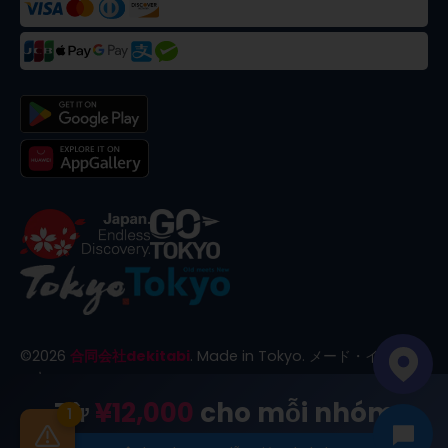
©
2026
合同会社dekitabi
.
Made in Tokyo
. メード・イン・ト
ーキョー
Từ
¥12,000
cho mỗi nhóm
1