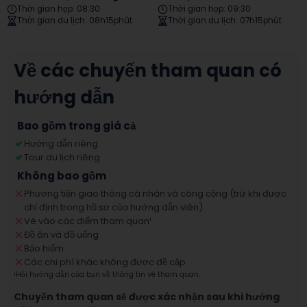
Thời gian họp
:
08:30
Thời gian họp
:
09:30
Thời gian du lịch
:
08h15phút
Thời gian du lịch
:
07h15phút
Về các chuyến tham quan có
hướng dẫn
Bao gồm trong giá cả
Hướng dẫn riêng
Tour du lịch riêng
Không bao gồm
Phương tiện giao thông cá nhân và công cộng (trừ khi được
chỉ định trong hồ sơ của hướng dẫn viên)
Vé vào các điểm tham quan
¹
Đồ ăn và đồ uống
Bảo hiểm
Các chi phí khác không được đề cập
¹
Hỏi hướng dẫn của bạn về thông tin vé tham quan.
Chuyến tham quan sẽ được xác nhận sau khi hướng