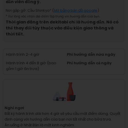
dẫn viên đồng ý.
Nơi gặp gỡ
:
Cầu Shinkyo
² (
Mở bằng bản đồ google
)
²
Vui lòng xác nhận địa điểm tập trung với hướng dẫn của bạn.
Thời gian đăng trên dekitabi chỉ là hướng dẫn. Nó có
thể thay đổi tùy thuộc vào điều kiện giao thông và
thời tiết.
Hành trình 2-4 giờ
Phí hướng dẫn nửa ngày
Hành trình 4 đến 8 giờ (bao
Phí hướng dẫn cả ngày
gồm 1 giờ ăn trưa)
Nghỉ ngơi
Bất kỳ hành trình dài hơn 4 giờ sẽ yêu cầu một điểm dừng.
Quyết
định cùng với hướng dẫn của bạn nơi tốt nhất cho bữa trưa.
Ăn uống ở Nhật Bản là một kinh nghiệm.