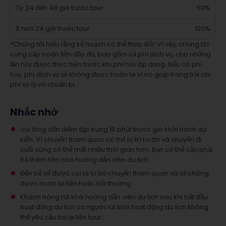
Từ 24 đến 48 giờ trước tour
50%
Ít hơn 24 giờ trước tour
100%
*Chúng tôi hiểu rằng kế hoạch có thể thay đổi! Vì vậy, chúng tôi
cung cấp hoàn tiền đầy đủ, bao gồm cả phí dịch vụ, cho những
lần hủy được thực hiện trước khi phí hủy áp dụng. Nếu có phí
hủy, phí dịch vụ sẽ không được hoàn lại vì nó giúp trang trải chi
phí xử lý và chuẩn bị.
Nhắc nhở
Vui lòng đến điểm tập trung 15 phút trước giờ khởi hành dự
kiến. Vì chuyến tham quan có thể bị trì hoãn và chuyến đi
cuối cùng có thể mất nhiều thời gian hơn. Bạn có thể cần phải
trả thêm tiền cho hướng dẫn viên du lịch.
Đến trễ sẽ được coi là từ bỏ chuyến tham quan và sẽ không
được hoàn lại tiền hoặc bồi thường
Khách hàng rút khỏi hướng dẫn viên du lịch sau khi bắt đầu
hoạt động du lịch và người rút khỏi hoạt động du lịch không
thể yêu cầu trả lại tiền tour.