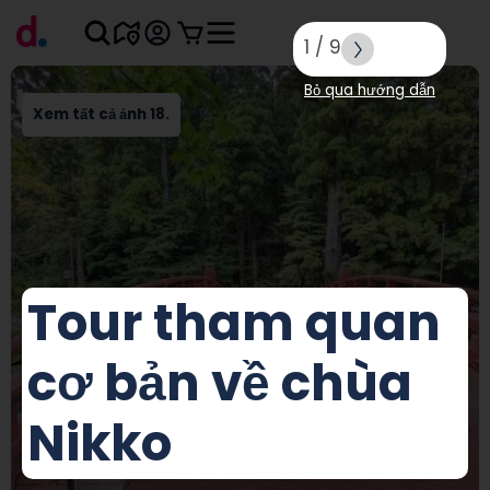
1
/
9
Bỏ qua hướng dẫn
Xem tất cả ảnh 18.
Tour tham quan
cơ bản về chùa
Nikko