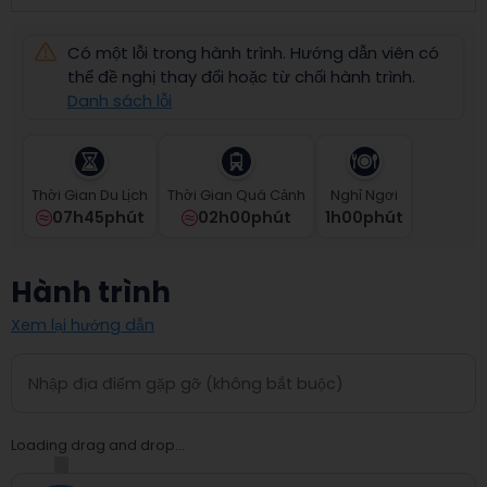
select
a
Có một lỗi trong hành trình. Hướng dẫn viên có
date.
Press
thể đề nghị thay đổi hoặc từ chối hành trình.
the
Danh sách lỗi
question
mark
key
to
Thời Gian Du Lịch
Thời Gian Quá Cảnh
Nghỉ Ngơi
get
07h45phút
02h00phút
1
H
00
Phút
the
keyboard
shortcuts
Hành trình
for
changing
Xem lại hướng dẫn
dates.
Loading drag and drop...