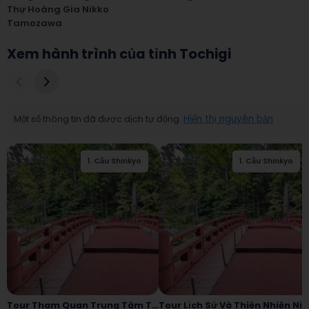
Thự Hoàng Gia Nikko
Tamozawa
Xem hành trình của tỉnh Tochigi
Một số thông tin đã được dịch tự động.
Hiển thị nguyên bản
1
.
Cầu Shinkyo
2
.
Nikko Futarasan
1
.
Cầu Shinkyo
jinja
Tour Tham Quan Trung Tâm Thành Phố Nikko
Tour Lịch Sử Và Thiên Nhiên Nikko