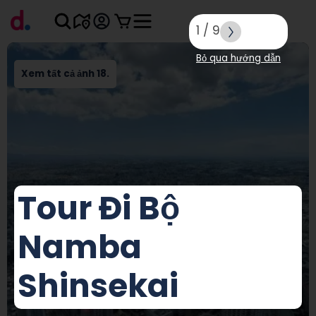
1
/
9
Bỏ qua hướng dẫn
Xem tất cả ảnh 18.
Tour Đi Bộ
Namba
Shinsekai