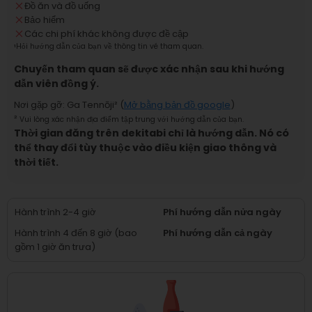
Đồ ăn và đồ uống
Bảo hiểm
Các chi phí khác không được đề cập
¹
Hỏi hướng dẫn của bạn về thông tin vé tham quan.
Chuyến tham quan sẽ được xác nhận sau khi hướng
dẫn viên đồng ý.
Nơi gặp gỡ
:
Ga Tennōji
² (
Mở bằng bản đồ google
)
²
Vui lòng xác nhận địa điểm tập trung với hướng dẫn của bạn.
Thời gian đăng trên dekitabi chỉ là hướng dẫn. Nó có
thể thay đổi tùy thuộc vào điều kiện giao thông và
thời tiết.
Hành trình 2-4 giờ
Phí hướng dẫn nửa ngày
Hành trình 4 đến 8 giờ (bao
Phí hướng dẫn cả ngày
gồm 1 giờ ăn trưa)