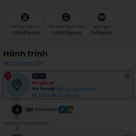
select
a
date.
Press
Thời Gian Du Lịch
Thời Gian Quá Cảnh
Nghỉ Ngơi
the
10h20phút
02h30phút
1
H
00
Phút
question
mark
key
Hành trình
to
get
Xem lại hướng dẫn
the
keyboard
0
shortcuts
11:00
for
Nơi gặp gỡ
changing
Ga Tennōji
Hiển thị nguyên bản
dates.
Mở bằng bản đồ google
00h20phút
Loading drag and drop...