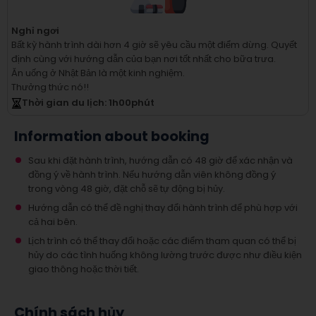
Nghỉ ngơi
Bất kỳ hành trình dài hơn 4 giờ sẽ yêu cầu một điểm dừng.
Quyết
định cùng với hướng dẫn của bạn nơi tốt nhất cho bữa trưa.
Ăn uống ở Nhật Bản là một kinh nghiệm.
Thưởng thức nó!!
Thời gian du lịch
: 1
h
00
phút
Information about booking
Sau khi đặt hành trình, hướng dẫn có 48 giờ để xác nhận và
đồng ý về hành trình. Nếu hướng dẫn viên không đồng ý
trong vòng 48 giờ, đặt chỗ sẽ tự động bị hủy.
Hướng dẫn có thể đề nghị thay đổi hành trình để phù hợp với
cả hai bên.
Lịch trình có thể thay đổi hoặc các điểm tham quan có thể bị
hủy do các tình huống không lường trước được như điều kiện
giao thông hoặc thời tiết.
Chính sách hủy