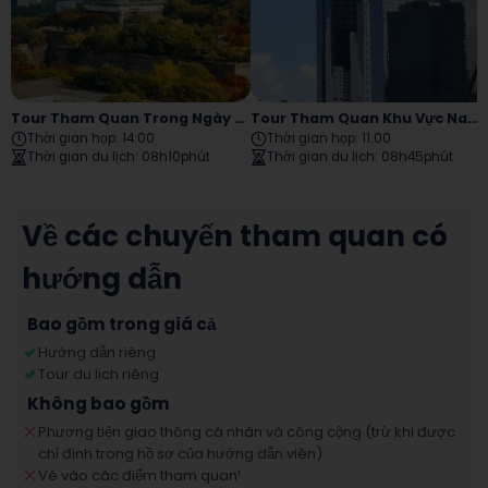
Tour Tham Quan Trong Ngày Osaka
Tour Tham Quan Khu Vực Namba Umeda
Thời gian họp
:
14:00
Thời gian họp
:
11:00
Thời gian du lịch
:
08h10phút
Thời gian du lịch
:
08h45phút
Về các chuyến tham quan có
hướng dẫn
Bao gồm trong giá cả
Hướng dẫn riêng
Tour du lịch riêng
Không bao gồm
Phương tiện giao thông cá nhân và công cộng (trừ khi được
chỉ định trong hồ sơ của hướng dẫn viên)
Vé vào các điểm tham quan
¹