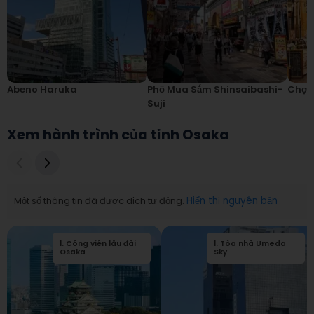
Abeno Haruka
Phố Mua Sắm Shinsaibashi-
Chợ 
Suji
Xem hành trình của tỉnh Osaka
Một số thông tin đã được dịch tự động.
Hiển thị nguyên bản
1
.
Công viên lâu đài
1
.
Tòa nhà Umeda
2
.
Lâu đài Osaka
Osaka
Sky