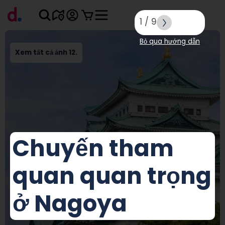
1
/
9
Bỏ qua hướng dẫn
Xem tất cả ảnh 12.
Chuyến tham
quan quan trọng
ở Nagoya