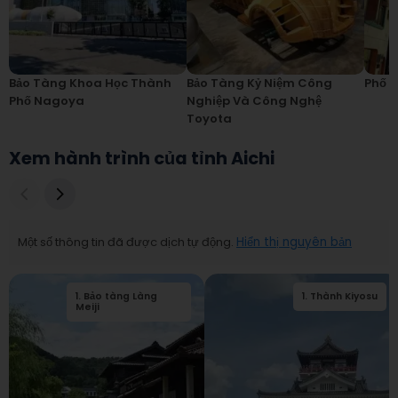
Bảo Tàng Khoa Học Thành
Bảo Tàng Kỷ Niệm Công
Phố 
Phố Nagoya
Nghiệp Và Công Nghệ
Toyota
Xem hành trình của tỉnh Aichi
Một số thông tin đã được dịch tự động.
Hiển thị nguyên bản
1
.
Bảo tàng Làng
1
.
Thành Kiyosu
Meiji