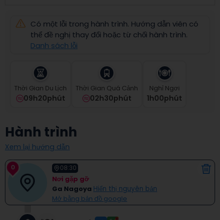
select
a
Có một lỗi trong hành trình. Hướng dẫn viên có
date.
Press
thể đề nghị thay đổi hoặc từ chối hành trình.
the
Danh sách lỗi
question
mark
key
to
Thời Gian Du Lịch
Thời Gian Quá Cảnh
Nghỉ Ngơi
get
09h20phút
02h30phút
1
H
00
Phút
the
keyboard
shortcuts
Hành trình
for
changing
Xem lại hướng dẫn
dates.
0
08:30
Nơi gặp gỡ
Ga Nagoya
Hiển thị nguyên bản
Mở bằng bản đồ google