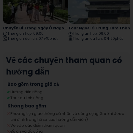
Chuyến Đi Trong Ngày Ở Nagoya Meiji Mura
Tour Ngoại Ô Trung Tâm Thành Phố Nagoya
Thời gian họp
:
09:00
Thời gian họp
:
09:00
Thời gian du lịch
:
07h45phút
Thời gian du lịch
:
07h20phút
Về các chuyến tham quan có
hướng dẫn
Bao gồm trong giá cả
Hướng dẫn riêng
Tour du lịch riêng
Không bao gồm
Phương tiện giao thông cá nhân và công cộng (trừ khi được
chỉ định trong hồ sơ của hướng dẫn viên)
Vé vào các điểm tham quan
¹
Đồ ăn và đồ uống