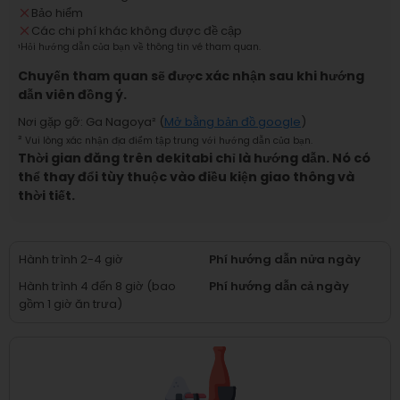
Bảo hiểm
Các chi phí khác không được đề cập
¹
Hỏi hướng dẫn của bạn về thông tin vé tham quan.
Chuyến tham quan sẽ được xác nhận sau khi hướng
dẫn viên đồng ý.
Nơi gặp gỡ
:
Ga Nagoya
² (
Mở bằng bản đồ google
)
²
Vui lòng xác nhận địa điểm tập trung với hướng dẫn của bạn.
Thời gian đăng trên dekitabi chỉ là hướng dẫn. Nó có
thể thay đổi tùy thuộc vào điều kiện giao thông và
thời tiết.
Hành trình 2-4 giờ
Phí hướng dẫn nửa ngày
Hành trình 4 đến 8 giờ (bao
Phí hướng dẫn cả ngày
gồm 1 giờ ăn trưa)