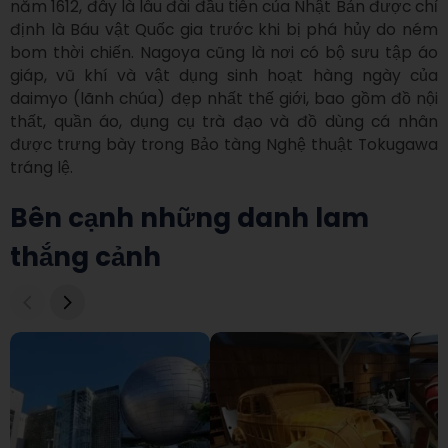
năm 1612, đây là lâu đài đầu tiên của Nhật Bản được chỉ 
định là Báu vật Quốc gia trước khi bị phá hủy do ném 
bom thời chiến. Nagoya cũng là nơi có bộ sưu tập áo 
giáp, vũ khí và vật dụng sinh hoạt hàng ngày của 
daimyo (lãnh chúa) đẹp nhất thế giới, bao gồm đồ nội 
thất, quần áo, dụng cụ trà đạo và đồ dùng cá nhân 
được trưng bày trong Bảo tàng Nghệ thuật Tokugawa 
tráng lệ.
Bên cạnh những danh lam
thắng cảnh