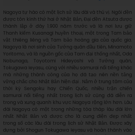
Nagoya tự hào có một lịch sử lâu dài và thú vị. Ngôi đền 
được tôn kính thứ hai ở Nhật Bản, Đại đền Atsuta được 
thành lập ở đây 1.900 năm trước và là nơi lưu giữ 
Thanh kiếm Kusanagi huyền thoại, một trong Tam bảo 
vật thiêng liêng và Tam bảo hoàng gia của quốc gia. 
Nagoya là nơi sinh của Tướng quân đầu tiên, Minamoto 
Yoritomo, và là nguồn gốc của Tam đại thống nhất, Oda 
Nobunaga, Toyotomi Hideyoshi và Tướng quân, 
Tokugawa Ieyasu, cùng với nhiều samurai nổi tiếng khác 
mà những thành công của họ đã tạo nên nền tảng 
vững chắc cho Nhật Bản hiện đại . Nằm ở trung tâm của 
thời kỳ Sengoku hay Chiến Quốc, nhiều trận chiến 
samurai nổi tiếng nhất trong lịch sử cũng đã diễn ra 
trong và xung quanh khu vực Nagoya rộng lớn hơn. Lâu 
đài Nagoya có một trong những tòa tháp lâu đài lớn 
nhất Nhật Bản và được cho là cung điện đẹp nhất 
trong số các lâu đài trong lịch sử Nhật Bản. Được xây 
dựng bởi Shogun Tokugawa Ieyasu và hoàn thành vào 