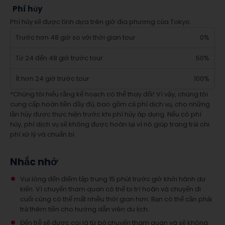
Phí hủy
Phí hủy sẽ được tính dựa trên giờ địa phương của Tokyo.
Trước hơn 48 giờ so với thời gian tour
0%
Từ 24 đến 48 giờ trước tour
50%
Ít hơn 24 giờ trước tour
100%
*Chúng tôi hiểu rằng kế hoạch có thể thay đổi! Vì vậy, chúng tôi
cung cấp hoàn tiền đầy đủ, bao gồm cả phí dịch vụ, cho những
lần hủy được thực hiện trước khi phí hủy áp dụng. Nếu có phí
hủy, phí dịch vụ sẽ không được hoàn lại vì nó giúp trang trải chi
phí xử lý và chuẩn bị.
Nhắc nhở
Vui lòng đến điểm tập trung 15 phút trước giờ khởi hành dự
kiến. Vì chuyến tham quan có thể bị trì hoãn và chuyến đi
cuối cùng có thể mất nhiều thời gian hơn. Bạn có thể cần phải
trả thêm tiền cho hướng dẫn viên du lịch.
Đến trễ sẽ được coi là từ bỏ chuyến tham quan và sẽ không