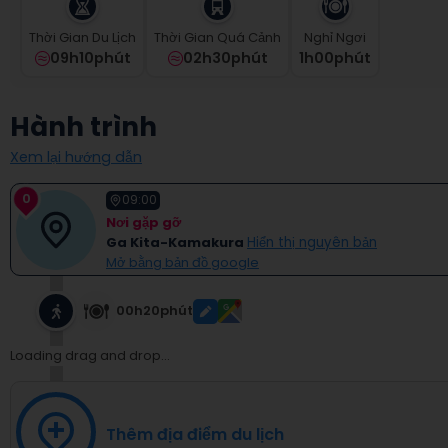
select
a
Thời Gian Du Lịch
Thời Gian Quá Cảnh
Nghỉ Ngơi
date.
09h10phút
02h30phút
1
H
00
Phút
Press
the
question
Hành trình
mark
key
Xem lại hướng dẫn
to
get
0
09:00
the
Nơi gặp gỡ
keyboard
Ga Kita-Kamakura
Hiển thị nguyên bản
shortcuts
Mở bằng bản đồ google
for
changing
dates.
00h20phút
Loading drag and drop...
Thêm địa điểm du lịch