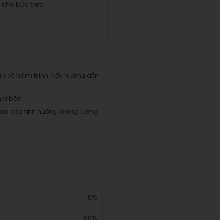
t cho bữa trưa.
g ý về hành trình. Nếu hướng dẫn
hai bên.
ủy do các tình huống không lường
0%
50%