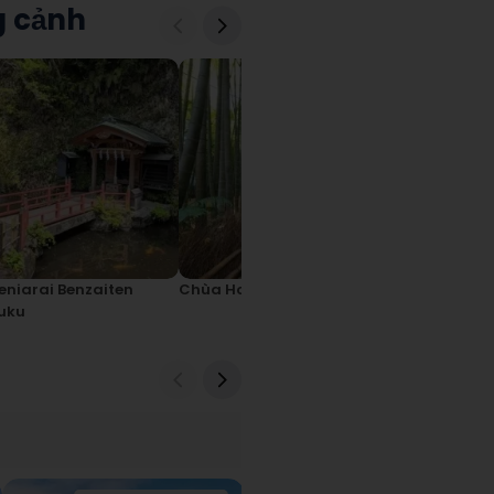
g cảnh
eniarai Benzaiten
Chùa Hokokuji
Chùa Engak
uku