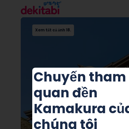
Xem tất cả ảnh 18.
Chuyến tham
quan đền
Kamakura củ
chúng tôi