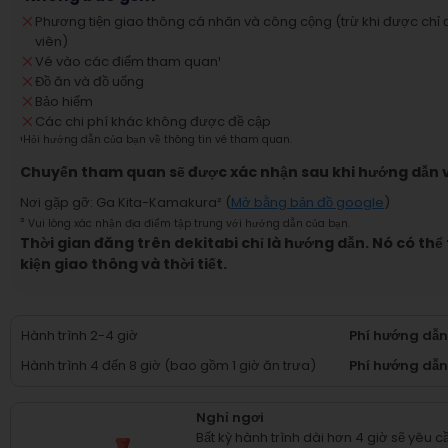
Phương tiện giao thông cá nhân và công cộng (trừ khi được chỉ 
viên)
Vé vào các điểm tham quan
¹
Đồ ăn và đồ uống
Bảo hiểm
Các chi phí khác không được đề cập
¹
Hỏi hướng dẫn của bạn về thông tin vé tham quan.
Chuyến tham quan sẽ được xác nhận sau khi hướng dẫn v
Nơi gặp gỡ
:
Ga Kita-Kamakura
² (
Mở bằng bản đồ google
)
²
Vui lòng xác nhận địa điểm tập trung với hướng dẫn của bạn.
Thời gian đăng trên dekitabi chỉ là hướng dẫn. Nó có thể
kiện giao thông và thời tiết.
Hành trình 2-4 giờ
Phí hướng dẫ
Hành trình 4 đến 8 giờ (bao gồm 1 giờ ăn trưa)
Phí hướng dẫn
Nghỉ ngơi
Bất kỳ hành trình dài hơn 4 giờ sẽ yêu 