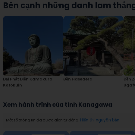
Bên cạnh những danh lam thắn
Đại Phật Điện Kamakura
Đền Hasedera
Đền Z
Kotokuin
Ugaf
Xem hành trình của tỉnh Kanagawa
Một số thông tin đã được dịch tự động.
Hiển thị nguyên bản