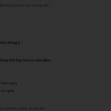
định trong hồ sơ của hướng dẫn
iên đồng ý.
 thay đổi tùy thuộc vào điều
n nửa ngày
 cả ngày
cầu một điểm dừng.
Quyết định