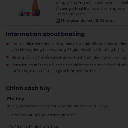
cùng với hướng dẫn của bạn nơi tốt nhấ
Ăn uống ở Nhật Bản là một kinh nghiệm.
Thưởng thức nó!!
Thời gian du lịch
: 1
h
00
phút
Information about booking
Sau khi đặt hành trình, hướng dẫn có 48 giờ để xác nhận và đồn
viên không đồng ý trong vòng 48 giờ, đặt chỗ sẽ tự động bị hủy.
Hướng dẫn có thể đề nghị thay đổi hành trình để phù hợp với cả 
Lịch trình có thể thay đổi hoặc các điểm tham quan có thể bị h
trước được như điều kiện giao thông hoặc thời tiết.
Chính sách hủy
Phí hủy
Phí hủy sẽ được tính dựa trên giờ địa phương của Tokyo.
Trước hơn 48 giờ so với thời gian tour
Từ 24 đến 48 giờ trước tour