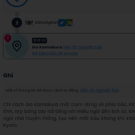
00h20phút
7
18:00
Ga Kamakura
Hiển thị nguyên bản
Mở bằng bản đồ google
Ghi
Một số thông tin đã được dịch tự động.
Hiển thị nguyên bản
Chỉ cách Ga Kamakura một trạm dừng về phía bắc, Kit
tĩnh, rợp bóng cây nổi tiếng với nhiều ngôi đền lịch sử, 
ngôi nhà truyền thống, tạo nên một bầu không khí khô
Kyoto.