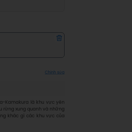
Chỉnh sửa
a-Kamakura là khu vực yên 
khu rừng xung quanh và những 
ng khác gì các khu vực của 