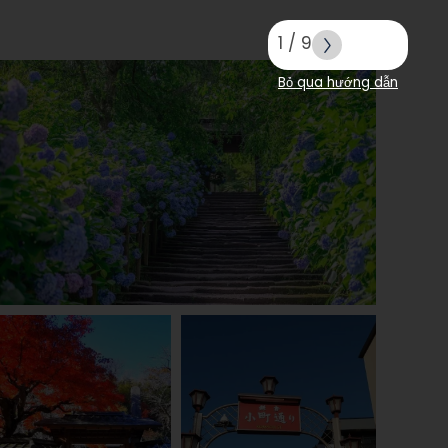
1
/
9
Bỏ qua hướng dẫn