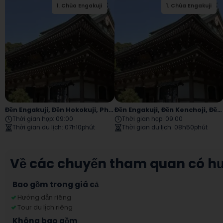
1
.
Chùa Engakuji
2
1
.
.
Chùa Hokokuji
Chùa Engakuji
Đền Engakuji, Đền Hokokuji, Phố Komachi, Đền Tsurugaoka Hachimangu, Đền Hasedera
Đền Engakuji, Đền Kenchoji, Đền Tsurugaoka Hachimangu, Phố Komachi Và Kamakura Daibutsu
Thời gian họp
:
09:00
Thời gian họp
:
09:00
Thời gian du lịch
:
07h10phút
Thời gian du lịch
:
08h50phút
Về các chuyến tham quan có h
Bao gồm trong giá cả
Hướng dẫn riêng
Tour du lịch riêng
Không bao gồm