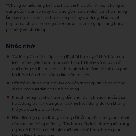
*Chúng tôi hiểu rằng kế hoạch có thể thay đổi! Vì vậy, chúng tôi
cung cấp hoàn tiền đầy đủ, bao gồm cả phí dịch vụ, cho những
lần hủy được thực hiện trước khi phí hủy áp dụng. Nếu có phí
hủy, phí dịch vụ sẽ không được hoàn lại vì nó giúp trang trải chi
phí xử lý và chuẩn bị.
Nhắc nhở
Vui lòng đến điểm tập trung 15 phút trước giờ khởi hành dự
kiến. Vì chuyến tham quan có thể bị trì hoãn và chuyến đi
cuối cùng có thể mất nhiều thời gian hơn. Bạn có thể cần phải
trả thêm tiền cho hướng dẫn viên du lịch.
Đến trễ sẽ được coi là từ bỏ chuyến tham quan và sẽ không
được hoàn lại tiền hoặc bồi thường
Khách hàng rút khỏi hướng dẫn viên du lịch sau khi bắt đầu
hoạt động du lịch và người rút khỏi hoạt động du lịch không
thể yêu cầu trả lại tiền tour.
Nếu điều kiện giao thông tương đối tắc nghẽn, thời gian trở về
của bạn có thể bị chậm lại. Tùy theo điều kiện đường sá trong
ngày có thể điều chỉnh giờ xuất bến và lộ trình tham quan
từng điểm tham quan.