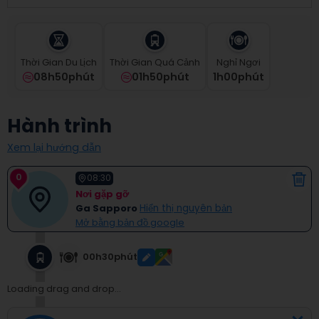
select
a
date.
Press
Thời Gian Du Lịch
Thời Gian Quá Cảnh
Nghỉ Ngơi
the
08h50phút
01h50phút
1
H
00
Phút
question
mark
key
Hành trình
to
get
Xem lại hướng dẫn
the
keyboard
0
shortcuts
08:30
for
Nơi gặp gỡ
changing
Ga Sapporo
Hiển thị nguyên bản
dates.
Mở bằng bản đồ google
00h30phút
Loading drag and drop...