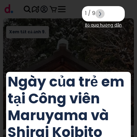
1
/
9
Bỏ qua hướng dẫn
Xem tất cả ảnh 9.
Ngày của trẻ em
tại Công viên
Maruyama và
Shirai Koibito