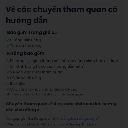
Về các chuyến tham quan có
hướng dẫn
Bao gồm trong giá cả
Hướng dẫn riêng
Tour du lịch riêng
Không bao gồm
Phương tiện giao thông cá nhân và công cộng (trừ khi được
chỉ định trong hồ sơ của hướng dẫn viên)
Vé vào các điểm tham quan
¹
Đồ ăn và đồ uống
Bảo hiểm
Các chi phí khác không được đề cập
¹
Hỏi hướng dẫn của bạn về thông tin vé tham quan.
Chuyến tham quan sẽ được xác nhận sau khi hướng
dẫn viên đồng ý.
Nơi gặp gỡ
:
Ga Sapporo
² (
Mở bằng bản đồ google
)
²
Vui lòng xác nhận địa điểm tập trung với hướng dẫn của bạn.