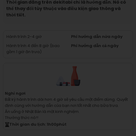
Thời gian đăng trên dekitabi chỉ là hướng dẫn. Nó có
thể thay đổi tùy thuộc vào điều kiện giao thông và
thời tiết.
Hành trình 2-4 giờ
Phí hướng dẫn nửa ngày
Hành trình 4 đến 8 giờ (bao
Phí hướng dẫn cả ngày
gồm 1 giờ ăn trưa)
Nghỉ ngơi
Bất kỳ hành trình dài hơn 4 giờ sẽ yêu cầu một điểm dừng.
Quyết
định cùng với hướng dẫn của bạn nơi tốt nhất cho bữa trưa.
Ăn uống ở Nhật Bản là một kinh nghiệm.
Thưởng thức nó!!
Thời gian du lịch
: 1
h
00
phút