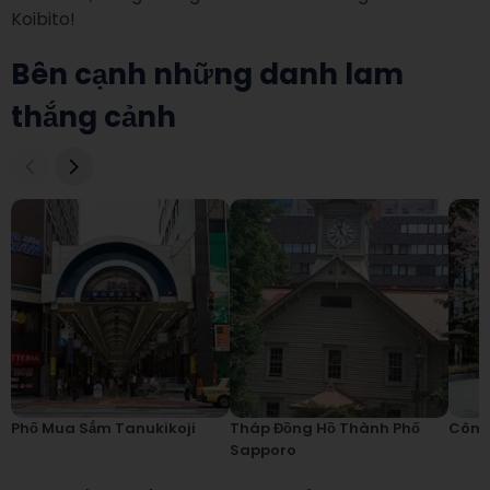
Koibito!
Bên cạnh những danh lam
thắng cảnh
Phố Mua Sắm Tanukikoji
Tháp Đồng Hồ Thành Phố
Công
Sapporo