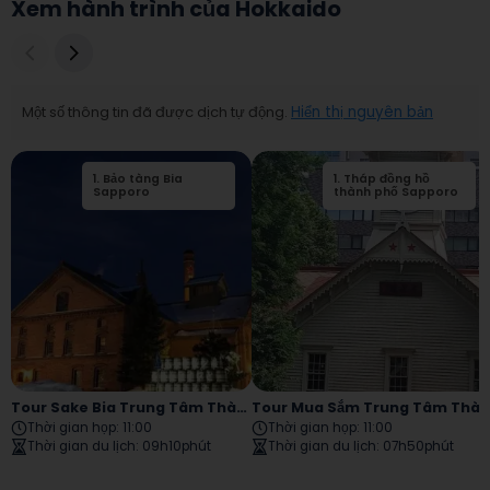
Xem hành trình của Hokkaido
Một số thông tin đã được dịch tự động.
Hiển thị nguyên bản
1
.
Bảo tàng Bia
2
1
.
.
Tháp đồng hồ
Tháp quan sát
Sapporo
Tháp JR Tháp Ba
thành phố Sapporo
Tám
Tour Sake Bia Trung Tâm Thành Phố Sapporo
Tour Mua Sắm Trung Tâm Thành Phố Sap
Thời gian họp
:
11:00
Thời gian họp
:
11:00
Thời gian du lịch
:
09h10phút
Thời gian du lịch
:
07h50phút