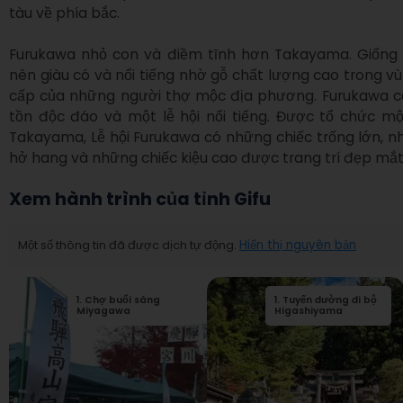
tàu về phía bắc.

Furukawa nhỏ con và điềm tĩnh hơn Takayama. Giống n
nên giàu có và nổi tiếng nhờ gỗ chất lượng cao trong v
cấp của những người thợ mộc địa phương. Furukawa c
tồn độc đáo và một lễ hội nổi tiếng. Được tổ chức mộ
Takayama, Lễ hội Furukawa có những chiếc trống lớn, 
hở hang và những chiếc kiệu cao được trang trí đẹp mắt
Xem hành trình của tỉnh Gifu
Một số thông tin đã được dịch tự động.
Hiển thị nguyên bản
1
.
Chợ buổi sáng
2
1
.
.
Tuyến đường đi bộ
Đền Sakurayama
Miyagawa
Hachiman
Higashiyama