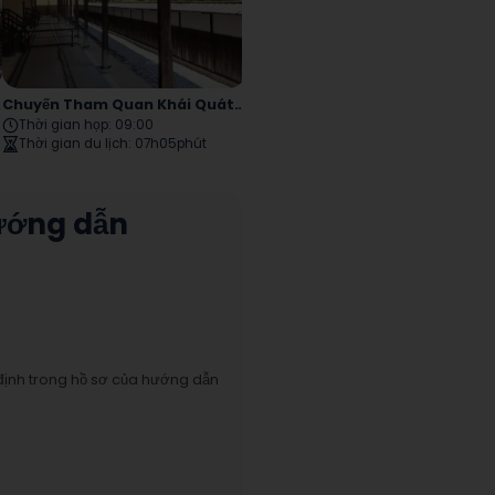
suji
Chuyến Tham Quan Khái Quát Thành Phố Takayama
Chuyến Tham Quan Hida No Sato Takayama
Thời gian họp
:
09:00
Thời gian họp
:
08:30
Thời gian du lịch
:
07h05phút
Thời gian du lịch
:
07h40phút
ướng dẫn
định trong hồ sơ của hướng dẫn