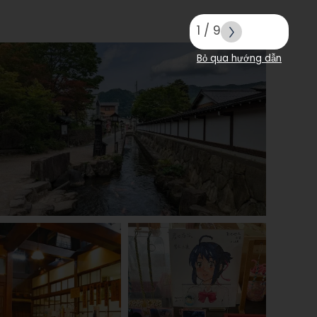
1
/
9
Bỏ qua hướng dẫn