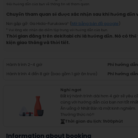
¹
Hỏi hướng dẫn của bạn về thông tin vé tham quan.
Chuyến tham quan sẽ được xác nhận sau khi hướng dẫn v
Nơi gặp gỡ
:
Ga Hida-Furukawa
² (
Mở bằng bản đồ google
)
²
Vui lòng xác nhận địa điểm tập trung với hướng dẫn của bạn.
Thời gian đăng trên dekitabi chỉ là hướng dẫn. Nó có thể
kiện giao thông và thời tiết.
Hành trình 2-4 giờ
Phí hướng dẫ
Hành trình 4 đến 8 giờ (bao gồm 1 giờ ăn trưa)
Phí hướng dẫn
Nghỉ ngơi
Bất kỳ hành trình dài hơn 4 giờ sẽ yêu 
cùng với hướng dẫn của bạn nơi tốt nhấ
Ăn uống ở Nhật Bản là một kinh nghiệm.
Thưởng thức nó!!
Thời gian du lịch
: 1
h
00
phút
Information about booking