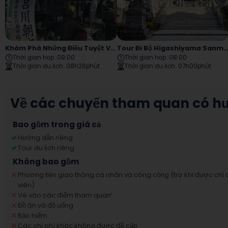
Khám Phá Những Điều Tuyệt Vời Nhất Của Takayama Trong Một Ngày! Một Tour Du Lịch Bao Gồm Lịch Sử, Văn Hóa Và Ẩm Thực
Tour Đi Bộ Higashiyama Sanmachi
Thời gian họp
:
09:00
Thời gian họp
:
08:00
Thời gian du lịch
:
08h26phút
Thời gian du lịch
:
07h00phút
Về các chuyến tham quan có h
Bao gồm trong giá cả
Hướng dẫn riêng
Tour du lịch riêng
Không bao gồm
Phương tiện giao thông cá nhân và công cộng (trừ khi được chỉ 
viên)
Vé vào các điểm tham quan
¹
Đồ ăn và đồ uống
Bảo hiểm
Các chi phí khác không được đề cập