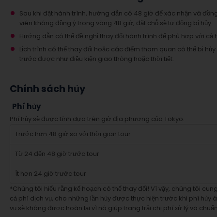
Sau khi đặt hành trình, hướng dẫn có 48 giờ để xác nhận và đồn
viên không đồng ý trong vòng 48 giờ, đặt chỗ sẽ tự động bị hủy.
Hướng dẫn có thể đề nghị thay đổi hành trình để phù hợp với cả 
Lịch trình có thể thay đổi hoặc các điểm tham quan có thể bị h
trước được như điều kiện giao thông hoặc thời tiết.
Chính sách hủy
Phí hủy
Phí hủy sẽ được tính dựa trên giờ địa phương của Tokyo.
Trước hơn 48 giờ so với thời gian tour
Từ 24 đến 48 giờ trước tour
Ít hơn 24 giờ trước tour
*Chúng tôi hiểu rằng kế hoạch có thể thay đổi! Vì vậy, chúng tôi cu
cả phí dịch vụ, cho những lần hủy được thực hiện trước khi phí hủy 
vụ sẽ không được hoàn lại vì nó giúp trang trải chi phí xử lý và chuẩn