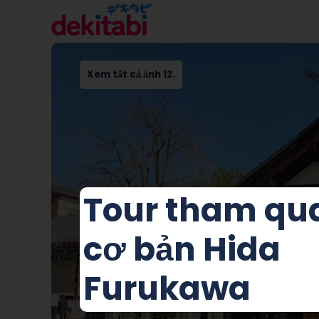
Xem tất cả ảnh 12.
Tour tham qu
cơ bản Hida
Furukawa