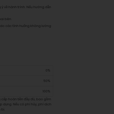
g ý về hành trình. Nếu hướng dẫn
hai bên.
ủy do các tình huống không lường
0%
50%
100%
ng cấp hoàn tiền đầy đủ, bao gồm
áp dụng. Nếu có phí hủy, phí dịch
 bị.