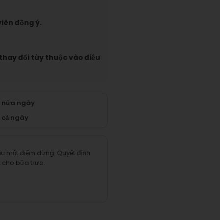
iên đồng ý.
 thay đổi tùy thuộc vào điều
n nửa ngày
 cả ngày
cầu một điểm dừng.
Quyết định
t cho bữa trưa.