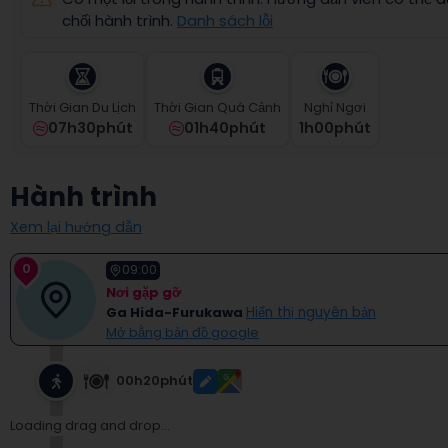
select
chối hành trình.
Danh sách lỗi
a
date.
Press
the
Thời Gian Du Lịch
Thời Gian Quá Cảnh
Nghỉ Ngơi
question
07h30phút
01h40phút
1
H
00
Phút
mark
key
to
Hành trình
get
the
Xem lại hướng dẫn
keyboard
shortcuts
0
for
09:00
changing
Nơi gặp gỡ
dates.
Ga Hida-Furukawa
Hiển thị nguyên bản
Mở bằng bản đồ google
00h20phút
Loading drag and drop...