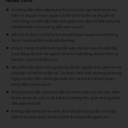
Nhắc nhở
Vui lòng đến điểm tập trung 15 phút trước giờ khởi hành dự
kiến. Vì chuyến tham quan có thể bị trì hoãn và chuyến đi
cuối cùng có thể mất nhiều thời gian hơn. Bạn có thể cần phải
trả thêm tiền cho hướng dẫn viên du lịch.
Đến trễ sẽ được coi là từ bỏ chuyến tham quan và sẽ không
được hoàn lại tiền hoặc bồi thường
Khách hàng rút khỏi hướng dẫn viên du lịch sau khi bắt đầu
hoạt động du lịch và người rút khỏi hoạt động du lịch không
thể yêu cầu trả lại tiền tour.
Nếu điều kiện giao thông tương đối tắc nghẽn, thời gian trở về
của bạn có thể bị chậm lại. Tùy theo điều kiện đường sá trong
ngày có thể điều chỉnh giờ xuất bến và lộ trình tham quan
từng điểm tham quan.
Không hoàn tiền nếu thay đổi lịch trình hoặc hủy bỏ các điểm
tham quan do các lý do bất khả kháng như giao thông hoặc
điều kiện thời tiết.
Không cần thêm trẻ sơ sinh dưới 3 tuổi không cần chỗ ngồi.
Một trẻ sơ sinh dưới 3 tuổi có thể đi cùng một người lớn.