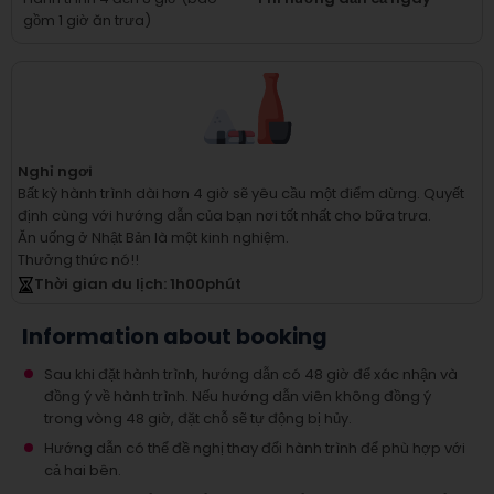
gồm 1 giờ ăn trưa)
Nghỉ ngơi
Bất kỳ hành trình dài hơn 4 giờ sẽ yêu cầu một điểm dừng.
Quyết
định cùng với hướng dẫn của bạn nơi tốt nhất cho bữa trưa.
Ăn uống ở Nhật Bản là một kinh nghiệm.
Thưởng thức nó!!
Thời gian du lịch
: 1
h
00
phút
Information about booking
Sau khi đặt hành trình, hướng dẫn có 48 giờ để xác nhận và
đồng ý về hành trình. Nếu hướng dẫn viên không đồng ý
trong vòng 48 giờ, đặt chỗ sẽ tự động bị hủy.
Hướng dẫn có thể đề nghị thay đổi hành trình để phù hợp với
cả hai bên.