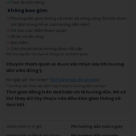
Tour du lịch riêng
Không bao gồm
Phương tiện giao thông cá nhân và công cộng (trừ khi được
chỉ định trong hồ sơ của hướng dẫn viên)
Vé vào các điểm tham quan
¹
Đồ ăn và đồ uống
Bảo hiểm
Các chi phí khác không được đề cập
¹
Hỏi hướng dẫn của bạn về thông tin vé tham quan.
Chuyến tham quan sẽ được xác nhận sau khi hướng
dẫn viên đồng ý.
Nơi gặp gỡ
:
Ga Tenjin
² (
Mở bằng bản đồ google
)
²
Vui lòng xác nhận địa điểm tập trung với hướng dẫn của bạn.
Thời gian đăng trên dekitabi chỉ là hướng dẫn. Nó có
thể thay đổi tùy thuộc vào điều kiện giao thông và
thời tiết.
Hành trình 2-4 giờ
Phí hướng dẫn nửa ngày
Hành trình 4 đến 8 giờ (bao
Phí hướng dẫn cả ngày