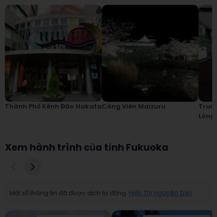
Thành Phố Kênh Đào Hakata
Công Viên Maizuru
Trun
Lòng 
Xem hành trình của tỉnh Fukuoka
Một số thông tin đã được dịch tự động.
Hiển thị nguyên bản