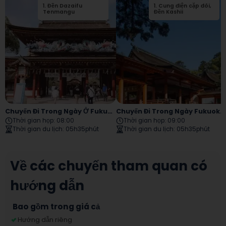
1
.
Đền Dazaifu
1
.
Cung điện cặp đôi,
Tenmangu
Đền Kashii
Chuyến Đi Trong Ngày Ở Fukuoka Dazaifu
Chuyến Đi Trong Ngày Fukuoka Nanzoin Kashiigu
Thời gian họp
:
08:00
Thời gian họp
:
09:00
Thời gian du lịch
:
05h35phút
Thời gian du lịch
:
05h35phút
Về các chuyến tham quan có
hướng dẫn
Bao gồm trong giá cả
Hướng dẫn riêng