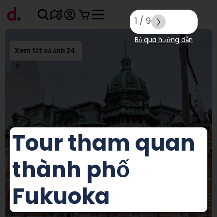
1
/
9
Bỏ qua hướng dẫn
Xem tất cả ảnh 24.
Tour tham quan
thành phố
Fukuoka