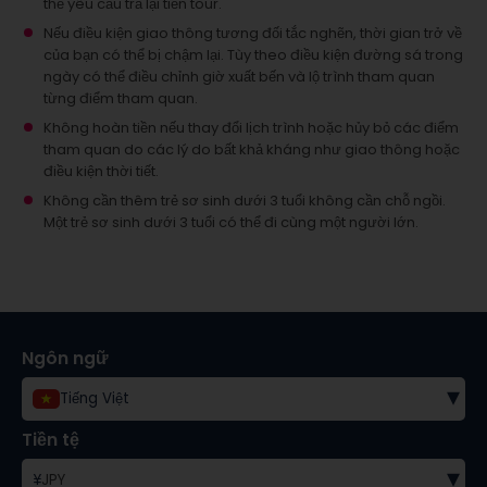
thể yêu cầu trả lại tiền tour.
Nếu điều kiện giao thông tương đối tắc nghẽn, thời gian trở về
của bạn có thể bị chậm lại. Tùy theo điều kiện đường sá trong
ngày có thể điều chỉnh giờ xuất bến và lộ trình tham quan
từng điểm tham quan.
Không hoàn tiền nếu thay đổi lịch trình hoặc hủy bỏ các điểm
tham quan do các lý do bất khả kháng như giao thông hoặc
điều kiện thời tiết.
Không cần thêm trẻ sơ sinh dưới 3 tuổi không cần chỗ ngồi.
Một trẻ sơ sinh dưới 3 tuổi có thể đi cùng một người lớn.
Ngôn ngữ
▾
Tiếng Việt
Tiền tệ
▾
¥
JPY