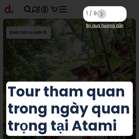
1
/
9
Bỏ qua hướng dẫn
Xem tất cả ảnh 12.
Tour tham quan
trong ngày quan
trọng tại Atami