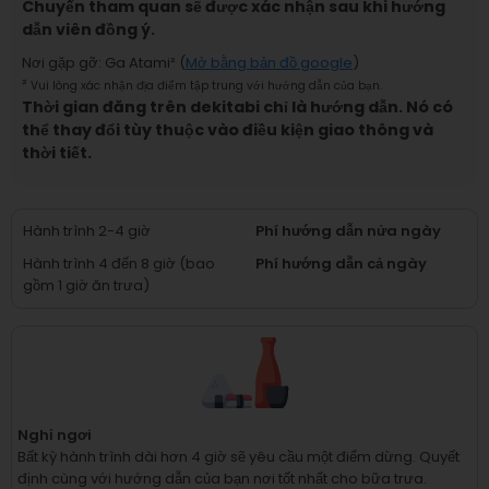
Chuyến tham quan sẽ được xác nhận sau khi hướng
dẫn viên đồng ý.
Nơi gặp gỡ
:
Ga Atami
² (
Mở bằng bản đồ google
)
²
Vui lòng xác nhận địa điểm tập trung với hướng dẫn của bạn.
Thời gian đăng trên dekitabi chỉ là hướng dẫn. Nó có
thể thay đổi tùy thuộc vào điều kiện giao thông và
thời tiết.
Hành trình 2-4 giờ
Phí hướng dẫn nửa ngày
Hành trình 4 đến 8 giờ (bao
Phí hướng dẫn cả ngày
gồm 1 giờ ăn trưa)
Nghỉ ngơi
Bất kỳ hành trình dài hơn 4 giờ sẽ yêu cầu một điểm dừng.
Quyết
định cùng với hướng dẫn của bạn nơi tốt nhất cho bữa trưa.