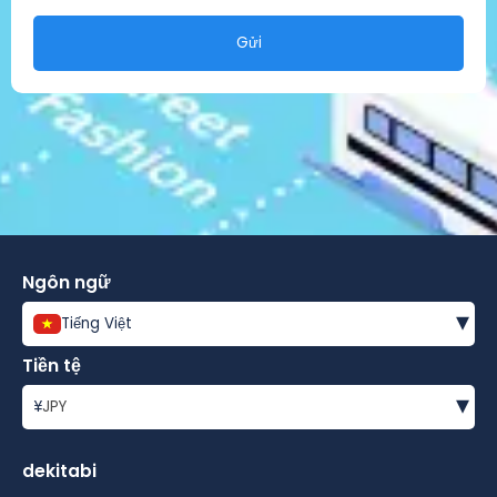
Gửi
Ngôn ngữ
▾
Tiếng Việt
Tiền tệ
▾
¥
JPY
dekitabi