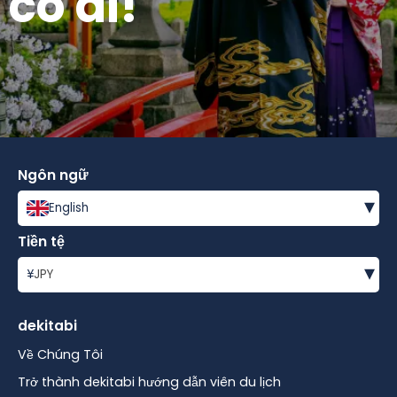
có ai!
Ngôn ngữ
▾
English
Tiền tệ
▾
¥
JPY
dekitabi
Về Chúng Tôi
Trở thành dekitabi hướng dẫn viên du lịch