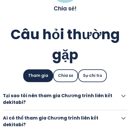
Chia sẻ
!
Câu hỏi thường
gặp
Tham gia
Chia sẻ
Sự chi trả
Tại sao tôi nên tham gia Chương trình liên kết
dekitabi?
dekitabi là một công ty khởi nghiệp có trụ sở tại Nhật
Bản chỉ tập trung vào Nhật Bản. Ngoài việc có
mức phí
Ai có thể tham gia Chương trình liên kết
tốt nhất
, chúng tôi mong muốn cung cấp nhiều
nhiều
dekitabi?
lựa chọn
để các đơn vị liên kết của chúng tôi nổi bật