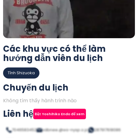
Các khu vực có thể làm
hướng dẫn viên du lịch
Tỉnh Shizuoka
Chuyến du lịch
Không tìm thấy hành trình nào
Liên hệ
Đặt Yoshihiko Endo để xem
7046583452
vdbnee.@ws-nysp.o.jc
287917618086