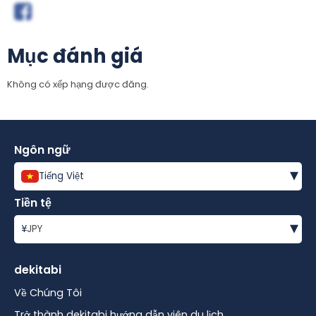
Mục đánh giá
Không có xếp hạng được đăng.
Ngôn ngữ
▾
Tiếng Việt
Tiền tệ
▾
¥
JPY
dekitabi
Về Chúng Tôi
Trở thành dekitabi hướng dẫn viên du lịch