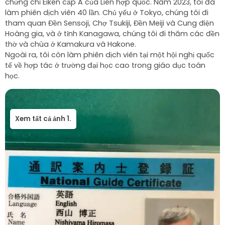
chứng chỉ Eiken cấp A của Liên hợp quốc. Năm 2023, tôi đã
làm phiên dịch viên 40 lần. Chủ yếu ở Tokyo, chúng tôi đi
tham quan Đền Sensoji, Chợ Tsukiji, Đền Meiji và Cung điện
Hoàng gia, và ở tỉnh Kanagawa, chúng tôi đi thăm các đền
thờ và chùa ở Kamakura và Hakone.
Ngoài ra, tôi còn làm phiên dịch viên tại một hội nghị quốc
tế về hợp tác ở trường đại học cao trong giáo dục toán
Xem tất cả ảnh 1.