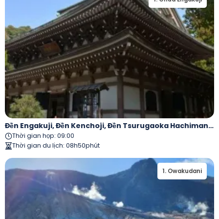
Đền Engakuji, Đền Kenchoji, Đền Tsurugaoka Hachimangu, Phố Komachi Và Kamakura Daibutsu
Thời gian họp
:
09:00
Thời gian du lịch
:
08h50phút
1
.
Owakudani