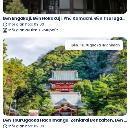
Đền Engakuji, Đền Hokokuji, Phố Komachi, Đền Tsurugaoka Hachimangu, Đền Hasedera
Thời gian họp
:
09:00
Thời gian du lịch
:
07h10phút
1
.
Đền Tsurugaoka Hachiman
Đền Tsurugaoka Hachimangu, Zeniarai Benzaiten, Đền Hasedera, Kamakura Daibutsuden, Enoshima
Thời gian họp
:
09:00