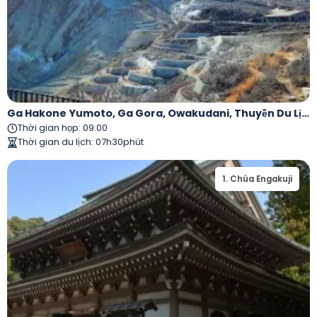
Ga Hakone Yumoto, Ga Gora, Owakudani, Thuyền Du Lịch Hồ Ashi, Đền Hakone
Thời gian họp
:
09:00
Thời gian du lịch
:
07h30phút
1
.
Chùa Engakuji