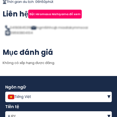
Thời gian du lịch
:
06h50phút
Liên hệ
Đặt Hiromasa Nishiyama để xem
04190845319
lngm6ihhc@.miaatakymmsoai
09593804104
Mục đánh giá
Không có xếp hạng được đăng.
Ngôn ngữ
▾
Tiếng Việt
Tiền tệ
▾
¥
JPY