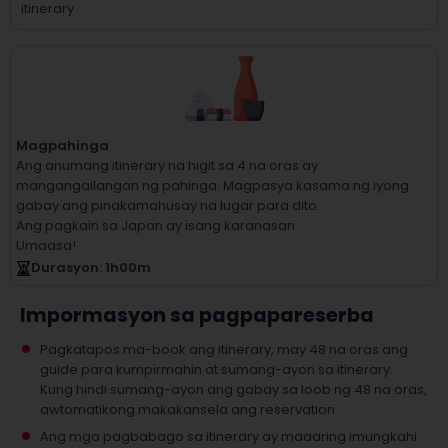
itinerary
Magpahinga
Ang anumang itinerary na higit sa 4 na oras ay
mangangailangan ng pahinga.
Magpasya kasama ng iyong
gabay ang pinakamahusay na lugar para dito.
Ang pagkain sa Japan ay isang karanasan
Umaasa!
Durasyon
: 1
h
00
m
Impormasyon sa pagpapareserba
Pagkatapos ma-book ang itinerary, may 48 na oras ang
guide para kumpirmahin at sumang-ayon sa itinerary.
Kung hindi sumang-ayon ang gabay sa loob ng 48 na oras,
awtomatikong makakansela ang reservation
Ang mga pagbabago sa itinerary ay maaaring imungkahi