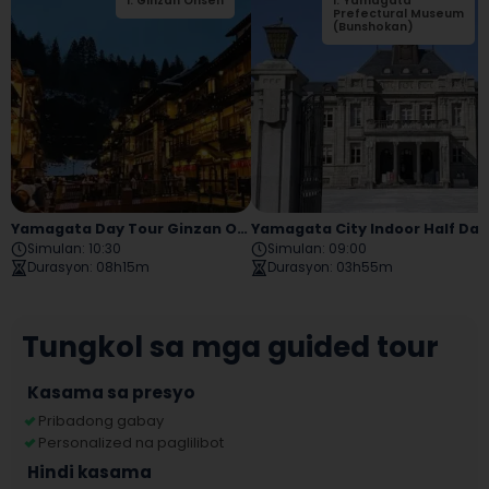
1
.
Ginzan Onsen
1
.
Yamagata
2
.
Shirogane Park
Prefectural Museum
(Bunshokan)
Yamagata Day Tour Ginzan Onsen
Yamagata City Indoor Half Day 
Simulan
:
10:30
Simulan
:
09:00
Durasyon
:
08h15m
Durasyon
:
03h55m
Tungkol sa mga guided tour
Kasama sa presyo
Pribadong gabay
Personalized na paglilibot
Hindi kasama