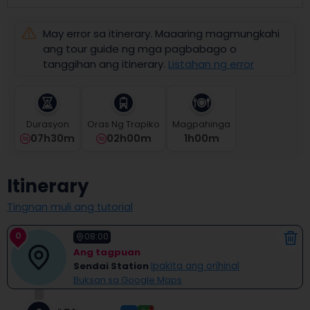
select
a
May error sa itinerary. Maaaring magmungkahi
date.
Press
ang tour guide ng mga pagbabago o
the
tanggihan ang itinerary.
Listahan ng error
question
mark
key
to
Durasyon
Oras Ng Trapiko
Magpahinga
get
07h30m
02h00m
1
H
00
M
the
keyboard
shortcuts
Itinerary
for
changing
Tingnan muli ang tutorial
dates.
0
08:00
Ang tagpuan
Sendai Station
Ipakita ang orihinal
Buksan sa Google Maps