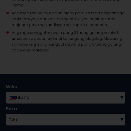
iakma.
Ang mga refund ay hindi ibibigay para sa mga pagbabago
sa itineraryo o pagkansela ng atraksyon dahil sa force
majeure gaya ng kundisyon ng trapiko o panahon.
Ang mga sanggol na wala pang 3 taong gulang na hindi
umuupo sa upuan ay hindi kailangang idagdag.
Maaaring
samahan ng isang sanggol na wala pang 3 taong gulang
ang isang matanda.
Wika
▾
Filipino
Pera
▾
¥
JPY