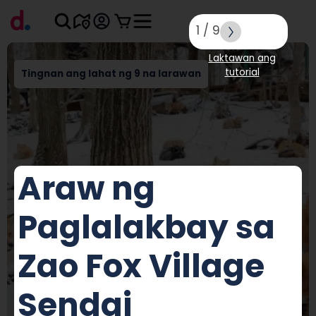
1
/
9
Laktawan ang
tutorial
Tingnan ang lahat ng 9 na larawan
Araw ng
Paglalakbay sa
Zao Fox Village
Sendai