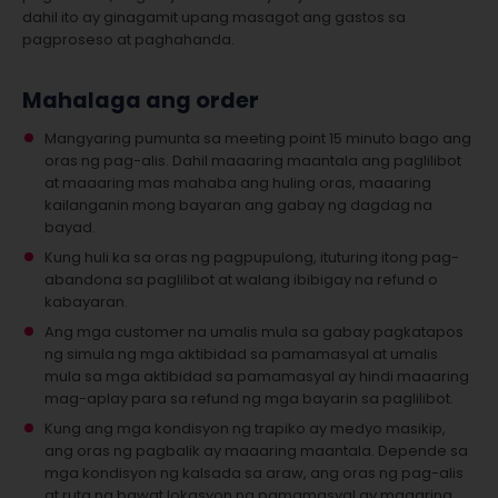
dahil ito ay ginagamit upang masagot ang gastos sa
pagproseso at paghahanda.
Mahalaga ang order
Mangyaring pumunta sa meeting point 15 minuto bago ang
oras ng pag-alis. Dahil maaaring maantala ang paglilibot
at maaaring mas mahaba ang huling oras, maaaring
kailanganin mong bayaran ang gabay ng dagdag na
bayad.
Kung huli ka sa oras ng pagpupulong, ituturing itong pag-
abandona sa paglilibot at walang ibibigay na refund o
kabayaran.
Ang mga customer na umalis mula sa gabay pagkatapos
ng simula ng mga aktibidad sa pamamasyal at umalis
mula sa mga aktibidad sa pamamasyal ay hindi maaaring
mag-aplay para sa refund ng mga bayarin sa paglilibot.
Kung ang mga kondisyon ng trapiko ay medyo masikip,
ang oras ng pagbalik ay maaaring maantala. Depende sa
mga kondisyon ng kalsada sa araw, ang oras ng pag-alis
at ruta ng bawat lokasyon ng pamamasyal ay maaaring