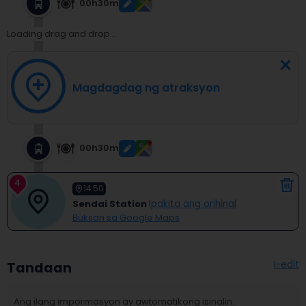
00h30m
Loading drag and drop...
Magdagdag ng atraksyon
00h30m
4
14:50
Sendai Station
Ipakita ang orihinal
Buksan sa Google Maps
I-edit
Tandaan
Ang ilang impormasyon ay awtomatikong isinalin.