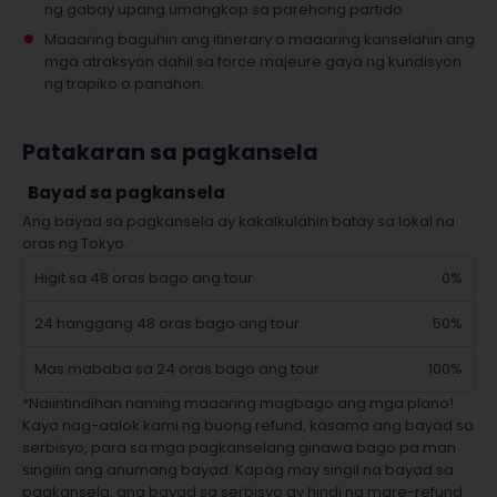
ng gabay upang umangkop sa parehong partido
Maaaring baguhin ang itinerary o maaaring kanselahin ang
mga atraksyon dahil sa force majeure gaya ng kundisyon
ng trapiko o panahon.
Patakaran sa pagkansela
Bayad sa pagkansela
Ang bayad sa pagkansela ay kakalkulahin batay sa lokal na
oras ng Tokyo.
Higit sa 48 oras bago ang tour
0%
24 hanggang 48 oras bago ang tour
50%
Mas mababa sa 24 oras bago ang tour
100%
*Naiintindihan naming maaaring magbago ang mga plano!
Kaya nag-aalok kami ng buong refund, kasama ang bayad sa
serbisyo, para sa mga pagkanselang ginawa bago pa man
singilin ang anumang bayad. Kapag may singil na bayad sa
pagkansela, ang bayad sa serbisyo ay hindi na mare-refund