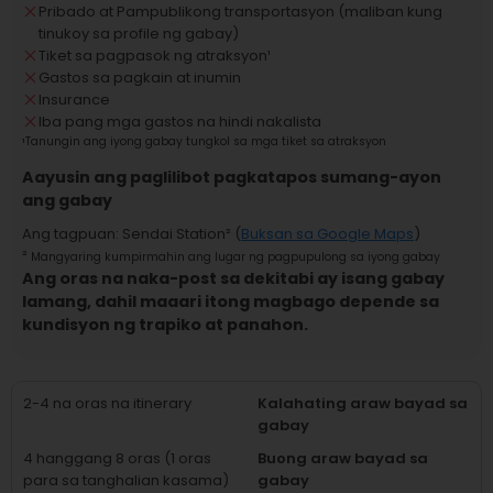
Pribado at Pampublikong transportasyon (maliban kung
tinukoy sa profile ng gabay)
Tiket sa pagpasok ng atraksyon
¹
Gastos sa pagkain at inumin
Insurance
Iba pang mga gastos na hindi nakalista
¹
Tanungin ang iyong gabay tungkol sa mga tiket sa atraksyon
Aayusin ang paglilibot pagkatapos sumang-ayon
ang gabay
Ang tagpuan
:
Sendai Station
² (
Buksan sa Google Maps
)
²
Mangyaring kumpirmahin ang lugar ng pagpupulong sa iyong gabay
Ang oras na naka-post sa dekitabi ay isang gabay
lamang, dahil maaari itong magbago depende sa
kundisyon ng trapiko at panahon.
2-4 na oras na itinerary
Kalahating araw bayad sa
gabay
4 hanggang 8 oras (1 oras
Buong araw bayad sa
para sa tanghalian kasama)
gabay