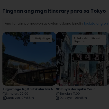
Tingnan ang mga itinerary para sa Tokyo
Ang ilang impormasyon ay awtomatikong isinalin.
Ipakita ang ori
1
.
Meiji Jingu
2
1
.
.
Takeshita Street
Takeshita Street
Square
Square
Pilgrimage Ng Partikular Na Anime (halimbawa)
Shibuya Harajuku Tour
Simulan
:
09:00
Simulan
:
11:00
Durasyon
:
07h55m
Durasyon
:
08h15m