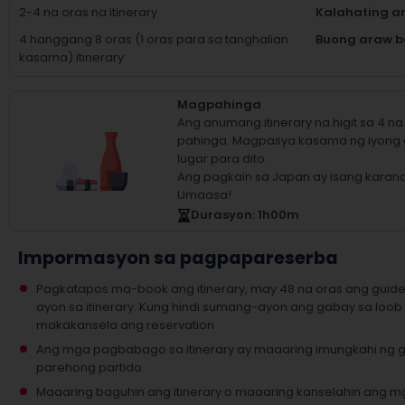
2-4 na oras na itinerary
Kalahating a
4 hanggang 8 oras (1 oras para sa tanghalian
Buong araw b
kasama) itinerary
Magpahinga
Ang anumang itinerary na higit sa 4 
pahinga.
Magpasya kasama ng iyong
lugar para dito.
Ang pagkain sa Japan ay isang karan
Umaasa!
Durasyon
: 1
h
00
m
Impormasyon sa pagpapareserba
Pagkatapos ma-book ang itinerary, may 48 na oras ang guid
ayon sa itinerary. Kung hindi sumang-ayon ang gabay sa loob
makakansela ang reservation
Ang mga pagbabago sa itinerary ay maaaring imungkahi ng
parehong partido
Maaaring baguhin ang itinerary o maaaring kanselahin ang mg