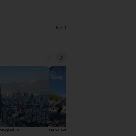
Input
ngi Hills
Ueno Park
Imperial Pa