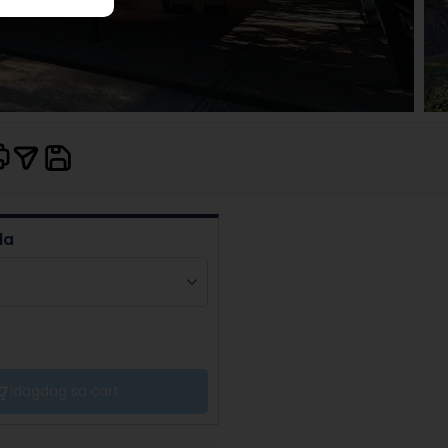
la
Idagdag sa cart