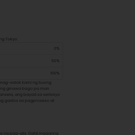
ng Tokyo.
0%
50%
100%
 nag-aalok kami ng buong
lang ginawa bago pa man
ansela, ang bayad sa serbisyo
ang gastos sa pagproseso at
s ng pag-alis. Dahil maaaring