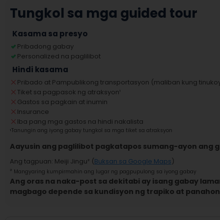
Tungkol sa mga guided tour
Kasama sa presyo
Pribadong gabay
Personalized na paglilibot
Hindi kasama
Pribado at Pampublikong transportasyon (maliban kung tinukoy
Tiket sa pagpasok ng atraksyon
¹
Gastos sa pagkain at inumin
Insurance
Iba pang mga gastos na hindi nakalista
¹
Tanungin ang iyong gabay tungkol sa mga tiket sa atraksyon
Aayusin ang paglilibot pagkatapos sumang-ayon ang 
Ang tagpuan
:
Meiji Jingu
² (
Buksan sa Google Maps
)
²
Mangyaring kumpirmahin ang lugar ng pagpupulong sa iyong gabay
Ang oras na naka-post sa dekitabi ay isang gabay laman
magbago depende sa kundisyon ng trapiko at panahon