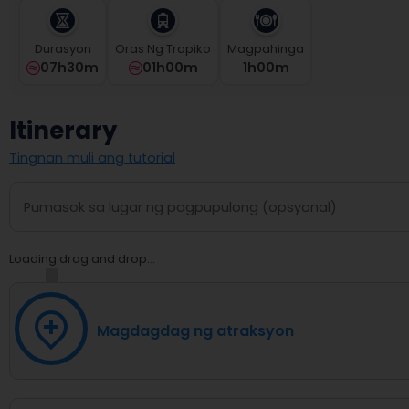
and
select
a
Durasyon
Oras Ng Trapiko
Magpahinga
date.
07h30m
01h00m
1
H
00
M
Press
the
question
Itinerary
mark
key
Tingnan muli ang tutorial
to
get
the
keyboard
shortcuts
Loading drag and drop...
for
changing
dates.
Magdagdag ng atraksyon