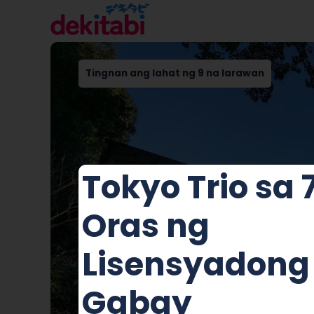
Tingnan ang lahat ng 9 na larawan
Tokyo Trio sa 
Oras ng
Lisensyadong
Gabay