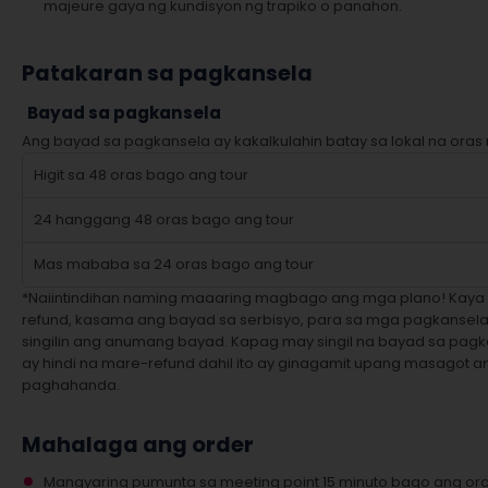
majeure gaya ng kundisyon ng trapiko o panahon.
Patakaran sa pagkansela
Bayad sa pagkansela
Ang bayad sa pagkansela ay kakalkulahin batay sa lokal na oras 
Higit sa 48 oras bago ang tour
24 hanggang 48 oras bago ang tour
Mas mababa sa 24 oras bago ang tour
*Naiintindihan naming maaaring magbago ang mga plano! Kaya
refund, kasama ang bayad sa serbisyo, para sa mga pagkanse
singilin ang anumang bayad. Kapag may singil na bayad sa pagk
ay hindi na mare-refund dahil ito ay ginagamit upang masagot 
paghahanda.
Mahalaga ang order
Mangyaring pumunta sa meeting point 15 minuto bago ang ora