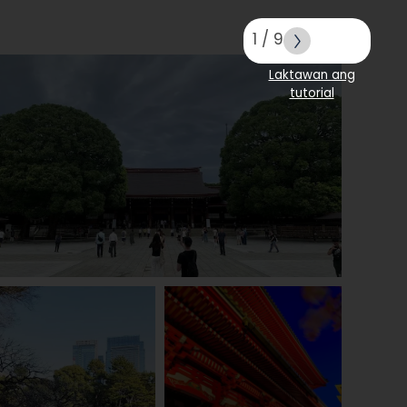
1
/
9
Laktawan ang
tutorial