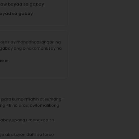
raw bayad sa gabay
ayad sa gabay
na oras ay mangangailangan ng
 gabay ang pinakamahusay na
asan
e para kumpirmahin at sumang-
 ng 48 na oras, awtomatikong
 gabay upang umangkop sa
a atraksyon dahil sa force