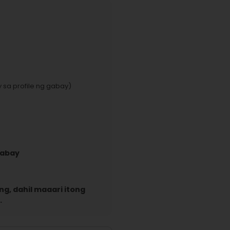
 sa profile ng gabay)
gabay
g, dahil maaari itong
.