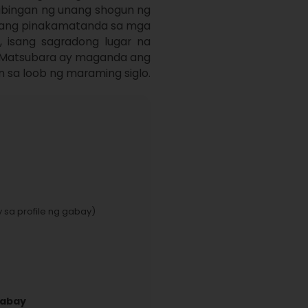
 libingan ng unang shogun ng 
 ang pinakamatanda sa mga 
 isang sagradong lugar na 
no Matsubara ay maganda ang 
 sa loob ng maraming siglo.
 sa profile ng gabay)
gabay