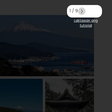
1
/
9
Laktawan ang
tutorial