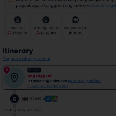
select
pagbabago o tanggihan ang itinerary.
Listahan ng e
a
date.
Press
the
Durasyon
Oras Ng Trapiko
Magpahinga
question
07h25m
02h20m
1
H
00
M
mark
key
to
Itinerary
get
the
Tingnan muli ang tutorial
keyboard
shortcuts
0
for
08:30
changing
Ang tagpuan
dates.
Istasyon ng Shizuoka
Ipakita ang orihinal
Buksan sa Google Maps
00h30m
Loading drag and drop...