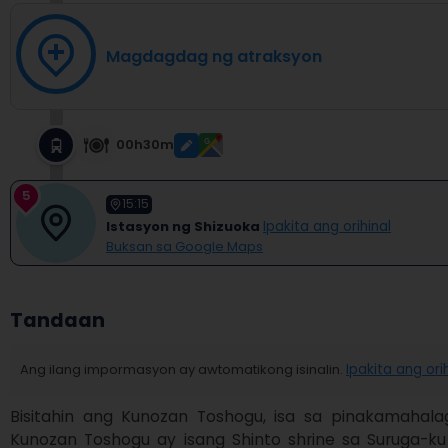
Magdagdag ng atraksyon
00h30m
5
15:15
Istasyon ng Shizuoka
Ipakita ang orihinal
Buksan sa Google Maps
Tandaan
Ang ilang impormasyon ay awtomatikong isinalin.
Ipakita ang ori
Bisitahin ang Kunozan Toshogu, isa sa pinakamahala
Kunozan Toshogu ay isang Shinto shrine sa Suruga-ku 