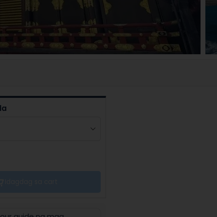
la
Idagdag sa cart
tour guide ng mga