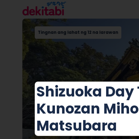
Tingnan ang lahat ng 12 na larawan
Shizuoka Day 
Kunozan Miho
Matsubara