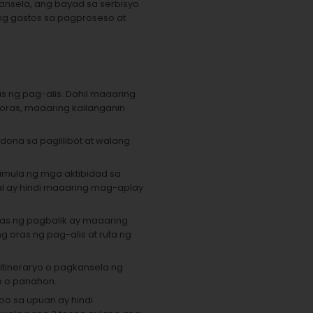
ansela, ang bayad sa serbisyo
ang gastos sa pagproseso at
s ng pag-alis. Dahil maaaring
oras, maaaring kailanganin
dona sa paglilibot at walang
imula ng mga aktibidad sa
l ay hindi maaaring mag-aplay
ras ng pagbalik ay maaaring
 oras ng pag-alis at ruta ng
itineraryo o pagkansela ng
o o panahon.
o sa upuan ay hindi