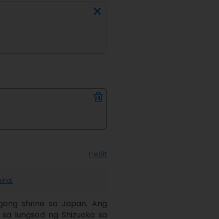
I-edit
hinal
gang shrine sa Japan. Ang 
sa lungsod ng Shizuoka sa 