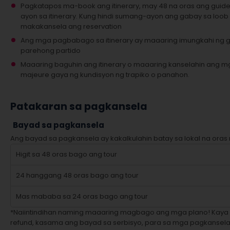
Pagkatapos ma-book ang itinerary, may 48 na oras ang guid
ayon sa itinerary. Kung hindi sumang-ayon ang gabay sa loob
makakansela ang reservation
Ang mga pagbabago sa itinerary ay maaaring imungkahi ng
parehong partido
Maaaring baguhin ang itinerary o maaaring kanselahin ang mg
majeure gaya ng kundisyon ng trapiko o panahon.
Patakaran sa pagkansela
Bayad sa pagkansela
Ang bayad sa pagkansela ay kakalkulahin batay sa lokal na oras 
Higit sa 48 oras bago ang tour
24 hanggang 48 oras bago ang tour
Mas mababa sa 24 oras bago ang tour
*Naiintindihan naming maaaring magbago ang mga plano! Kaya
refund, kasama ang bayad sa serbisyo, para sa mga pagkanse