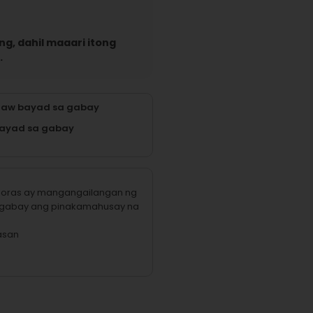
g, dahil maaari itong
.
raw bayad sa gabay
ayad sa gabay
na oras ay mangangailangan ng
 gabay ang pinakamahusay na
asan