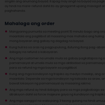
singilin ang anumang bayad. Kapag may singil na bayad sa pagk
ay hindi na mare-refund dahil ito ay ginagamit upang masagot 
paghahanda.
Mahalaga ang order
Mangyaring pumunta sa meeting point 15 minuto bago ang ora
maantala ang paglilibot at maaaring mas mahaba ang huling 
mong bayaran ang gabay ng dagdag na bayad.
Kung huli ka sa oras ng pagpupulong, ituturing itong pag-aban
ibibigay na refund o kabayaran.
Ang mga customer na umalis mula sa gabay pagkatapos ng s
pamamasyal at umalis mula sa mga aktibidad sa pamamasya
para sa refund ng mga bayarin sa paglilibot.
Kung ang mga kondisyon ng trapiko ay medyo masikip, ang o
maantala. Depende sa mga kondisyon ng kalsada sa araw, ang
bawat lokasyon ng pamamasyal ay maaaring iakma.
Ang mga refund ay hindi ibibigay para sa mga pagbabago sa 
atraksyon dahil sa force majeure gaya ng kundisyon ng trapik
Ang mga sanggol na wala pang 3 taong gulang na hindi umuup