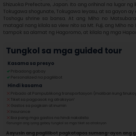
Shizuoka Prefecture, Japan. Ito ang orihinal na lugar ng
Tokugawa shogunate, Tokugawa Ieyasu, at sa gayon ay
Toshogu shrine sa bansa. At ang Miho no Matsubara,
matagal nang kilala sa view nito sa Mt. Fuji, ang Miho 
tampok sa alamat ng Hagoromo, at kilala ng mga Hapon
Tungkol sa mga guided tour
Kasama sa presyo
Pribadong gabay
Personalized na paglilibot
Hindi kasama
Pribado at Pampublikong transportasyon (maliban kung tinukoy
Tiket sa pagpasok ng atraksyon
¹
Gastos sa pagkain at inumin
Insurance
Iba pang mga gastos na hindi nakalista
¹
Tanungin ang iyong gabay tungkol sa mga tiket sa atraksyon
Aayusin ang paglilibot pagkatapos sumang-ayon ang 