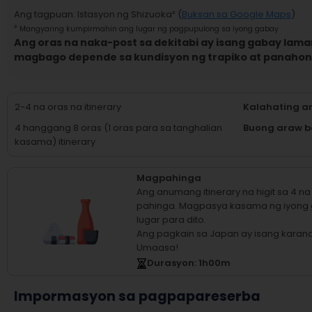
Ang tagpuan
:
Istasyon ng Shizuoka
² (
Buksan sa Google Maps
)
²
Mangyaring kumpirmahin ang lugar ng pagpupulong sa iyong gabay
Ang oras na naka-post sa dekitabi ay isang gabay laman
magbago depende sa kundisyon ng trapiko at panahon
2-4 na oras na itinerary
Kalahating a
4 hanggang 8 oras (1 oras para sa tanghalian
Buong araw b
kasama) itinerary
Magpahinga
Ang anumang itinerary na higit sa 4 
pahinga.
Magpasya kasama ng iyong
lugar para dito.
Ang pagkain sa Japan ay isang karan
Umaasa!
Durasyon
: 1
h
00
m
Impormasyon sa pagpapareserba