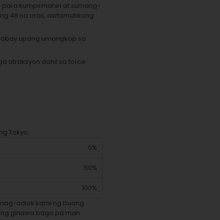
e para kumpirmahin at sumang-
 ng 48 na oras, awtomatikong
 gabay upang umangkop sa
a atraksyon dahil sa force
ng Tokyo.
0%
50%
100%
 nag-aalok kami ng buong
lang ginawa bago pa man