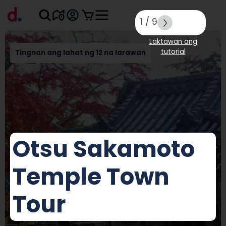
1
/
9
Laktawan ang
tutorial
Tingnan ang lahat ng 12 na larawan
Otsu Sakamoto
Temple Town
Tour