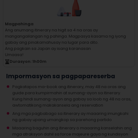
Magpahinga
Ang anumang itinerary na higit sa 4 na oras ay
mangangailangan ng pahinga.
Magpasya kasama ng iyong
gabay ang pinakamahusay na lugar para dito.
Ang pagkain sa Japan ay isang karanasan
Umaasa!
Durasyon
: 1
h
00
m
Impormasyon sa pagpapareserba
Pagkatapos ma-book ang itinerary, may 48 na oras ang
guide para kumpirmahin at sumang-ayon sa itinerary.
Kung hindi sumang-ayon ang gabay sa loob ng 48 na oras,
awtomatikong makakansela ang reservation
Ang mga pagbabago sa itinerary ay maaaring imungkahi
ng gabay upang umangkop sa parehong partido
Maaaring baguhin ang itinerary o maaaring kanselahin ang
mga atraksyon dahil sa force majeure gaya ng kundisyon