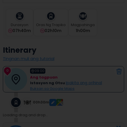
select
a
date.
Press
Durasyon
Oras Ng Trapiko
Magpahinga
the
07h40m
02h10m
1
H
00
M
question
mark
key
Itinerary
to
get
Tingnan muli ang tutorial
the
keyboard
0
shortcuts
09:00
for
Ang tagpuan
changing
Istasyon ng Otsu
Ipakita ang orihinal
dates.
Buksan sa Google Maps
00h30m
Loading drag and drop...