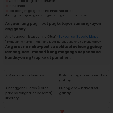
Gastos sa pagkain at inumin
Insurance
Iba pang mga gastos na hindi nakalista
¹
Tanungin ang iyong gabay tungkol sa mga tiket sa atraksyon
Aayusin ang paglilibot pagkatapos sumang-ayon
ang gabay
Ang tagpuan
:
Istasyon ng Otsu
² (
Buksan sa Google Maps
)
²
Mangyaring kumpirmahin ang lugar ng pagpupulong sa iyong gabay
Ang oras na naka-post sa dekitabi ay isang gabay
lamang, dahil maaari itong magbago depende sa
kundisyon ng trapiko at panahon.
2-4 na oras na itinerary
Kalahating araw bayad sa
gabay
4 hanggang 8 oras (1 oras
Buong araw bayad sa
para sa tanghalian kasama)
gabay
itinerary