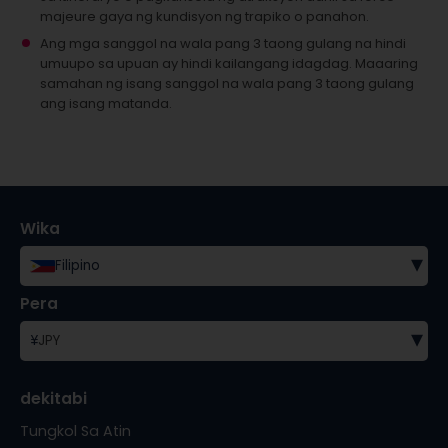
majeure gaya ng kundisyon ng trapiko o panahon.
Ang mga sanggol na wala pang 3 taong gulang na hindi
umuupo sa upuan ay hindi kailangang idagdag.
Maaaring
samahan ng isang sanggol na wala pang 3 taong gulang
ang isang matanda.
Wika
▾
Filipino
Pera
▾
¥
JPY
dekitabi
Tungkol Sa Atin