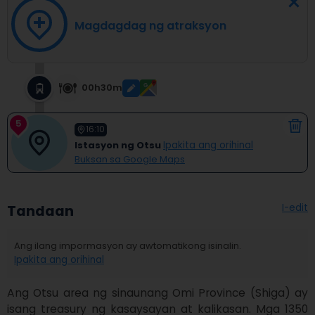
Magdagdag ng atraksyon
00h30m
5
16:10
Istasyon ng Otsu
Ipakita ang orihinal
Buksan sa Google Maps
I-edit
Tandaan
Ang ilang impormasyon ay awtomatikong isinalin.
Ipakita ang orihinal
Ang Otsu area ng sinaunang Omi Province (Shiga) ay 
isang treasury ng kasaysayan at kalikasan. Mga 1350 