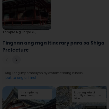
Templo Ng Enryakuji
Tingnan ang mga itinerary para sa Shiga
Prefecture
Ang ilang impormasyon ay awtomatikong isinalin.
Ipakita ang orihinal
1
.
Templo ng
1
.
Dating Mitsui
Enryakuji
Family Shimogamo
Villa