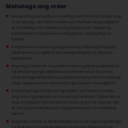
Mahalaga ang order
Mangyaring pumunta sa meeting point 15 minuto bago ang
oras ng pag-alis. Dahil maaaring maantala ang paglilibot
at maaaring mas mahaba ang huling oras, maaaring
kailanganin mong bayaran ang gabay ng dagdag na
bayad.
Kung huli ka sa oras ng pagpupulong, ituturing itong pag-
abandona sa paglilibot at walang ibibigay na refund o
kabayaran.
Ang mga customer na umalis mula sa gabay pagkatapos
ng simula ng mga aktibidad sa pamamasyal at umalis
mula sa mga aktibidad sa pamamasyal ay hindi maaaring
mag-aplay para sa refund ng mga bayarin sa paglilibot.
Kung ang mga kondisyon ng trapiko ay medyo masikip,
ang oras ng pagbalik ay maaaring maantala. Depende sa
mga kondisyon ng kalsada sa araw, ang oras ng pag-alis
at ruta ng bawat lokasyon ng pamamasyal ay maaaring
iakma.
Ang mga refund ay hindi ibibigay para sa mga pagbabago
sa itineraryo o pagkansela ng atraksyon dahil sa force