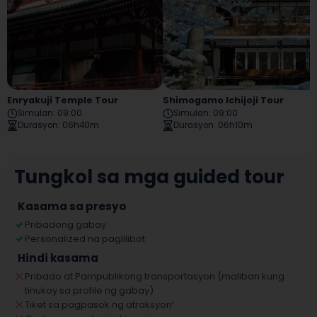
Enryakuji Temple Tour
Shimogamo Ichijoji Tour
Simulan
:
09:00
Simulan
:
09:00
Durasyon
:
06h40m
Durasyon
:
06h10m
Tungkol sa mga guided tour
Kasama sa presyo
Pribadong gabay
Personalized na paglilibot
Hindi kasama
Pribado at Pampublikong transportasyon (maliban kung
tinukoy sa profile ng gabay)
Tiket sa pagpasok ng atraksyon
¹