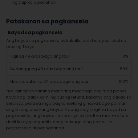
ng trapiko o panahon.
Patakaran sa pagkansela
Bayad sa pagkansela
Ang bayad sa pagkansela ay kakalkulahin batay sa lokal na
oras ng Tokyo.
Higit sa 48 oras bago ang tour
0%
24 hanggang 48 oras bago ang tour
50%
Mas mababa sa 24 oras bago ang tour
100%
*Naiintindihan naming maaaring magbago ang mga plano!
Kaya nag-aalok kami ng buong refund, kasama ang bayad sa
serbisyo, para sa mga pagkanselang ginawa bago pa man
singilin ang anumang bayad. Kapag may singil na bayad sa
pagkansela, ang bayad sa serbisyo ay hindi na mare-refund
dahil ito ay ginagamit upang masagot ang gastos sa
pagproseso at paghahanda.