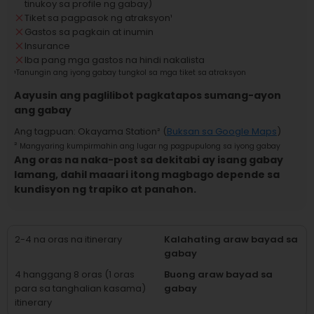
tinukoy sa profile ng gabay)
Tiket sa pagpasok ng atraksyon
¹
Gastos sa pagkain at inumin
Insurance
Iba pang mga gastos na hindi nakalista
¹
Tanungin ang iyong gabay tungkol sa mga tiket sa atraksyon
Aayusin ang paglilibot pagkatapos sumang-ayon
ang gabay
Ang tagpuan
:
Okayama Station
² (
Buksan sa Google Maps
)
²
Mangyaring kumpirmahin ang lugar ng pagpupulong sa iyong gabay
Ang oras na naka-post sa dekitabi ay isang gabay
lamang, dahil maaari itong magbago depende sa
kundisyon ng trapiko at panahon.
2-4 na oras na itinerary
Kalahating araw bayad sa
gabay
4 hanggang 8 oras (1 oras
Buong araw bayad sa
para sa tanghalian kasama)
gabay
itinerary