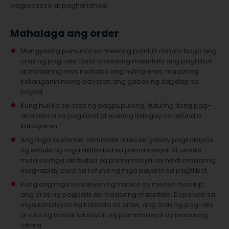
pagproseso at paghahanda.
Mahalaga ang order
Mangyaring pumunta sa meeting point 15 minuto bago ang
oras ng pag-alis. Dahil maaaring maantala ang paglilibot
at maaaring mas mahaba ang huling oras, maaaring
kailanganin mong bayaran ang gabay ng dagdag na
bayad.
Kung huli ka sa oras ng pagpupulong, ituturing itong pag-
abandona sa paglilibot at walang ibibigay na refund o
kabayaran.
Ang mga customer na umalis mula sa gabay pagkatapos
ng simula ng mga aktibidad sa pamamasyal at umalis
mula sa mga aktibidad sa pamamasyal ay hindi maaaring
mag-aplay para sa refund ng mga bayarin sa paglilibot.
Kung ang mga kondisyon ng trapiko ay medyo masikip,
ang oras ng pagbalik ay maaaring maantala. Depende sa
mga kondisyon ng kalsada sa araw, ang oras ng pag-alis
at ruta ng bawat lokasyon ng pamamasyal ay maaaring
iakma.