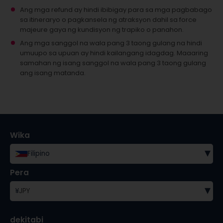
Ang mga refund ay hindi ibibigay para sa mga pagbabago
sa itineraryo o pagkansela ng atraksyon dahil sa force
majeure gaya ng kundisyon ng trapiko o panahon.
Ang mga sanggol na wala pang 3 taong gulang na hindi
umuupo sa upuan ay hindi kailangang idagdag.
Maaaring
samahan ng isang sanggol na wala pang 3 taong gulang
ang isang matanda.
Wika
▾
Filipino
Pera
▾
¥
JPY
dekitabi