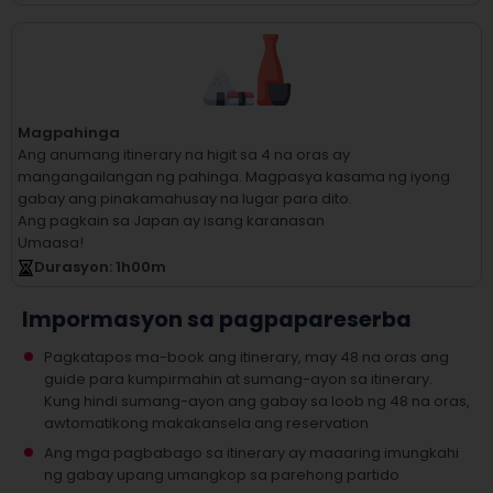
Magpahinga
Ang anumang itinerary na higit sa 4 na oras ay
mangangailangan ng pahinga.
Magpasya kasama ng iyong
gabay ang pinakamahusay na lugar para dito.
Ang pagkain sa Japan ay isang karanasan
Umaasa!
Durasyon
: 1
h
00
m
Impormasyon sa pagpapareserba
Pagkatapos ma-book ang itinerary, may 48 na oras ang
guide para kumpirmahin at sumang-ayon sa itinerary.
Kung hindi sumang-ayon ang gabay sa loob ng 48 na oras,
awtomatikong makakansela ang reservation
Ang mga pagbabago sa itinerary ay maaaring imungkahi
ng gabay upang umangkop sa parehong partido