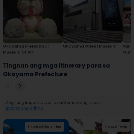
Okayama Prefectural
Okayama Orient Museum
Pang
Museum Of Art
Yumej
Tingnan ang mga itinerary para sa
Okayama Prefecture
Ang ilang impormasyon ay awtomatikong isinalin.
Ipakita ang orihinal
1
.
Kibitsuhiko Shrine
2
.
Kibitsuhiko Shrine
1
.
Maze Town