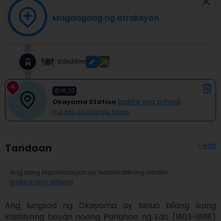
Magdagdag ng atraksyon
00h30m
4
16:20
Okayama Station
Ipakita ang orihinal
Buksan sa Google Maps
I-edit
Tandaan
Ang ilang impormasyon ay awtomatikong isinalin.
Ipakita ang orihinal
Ang lungsod ng Okayama ay binuo bilang isang 
kastilyong bayan noong Panahon ng Edo (1603-1868) 