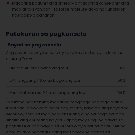
Maaaring baguhin ang itinerary o maaaring kanselahin ang
mga atraksyon dahil sa force majeure gaya ng kundisyon
ng trapiko o panahon.
Patakaran sa pagkansela
Bayad sa pagkansela
Ang bayad sa pagkansela ay kakalkulahin batay sa lokal na
oras ng Tokyo.
Higit sa 48 oras bago ang tour
0%
24 hanggang 48 oras bago ang tour
50%
Mas mababa sa 24 oras bago ang tour
100%
*Naiintindihan naming maaaring magbago ang mga plano!
Kaya nag-aalok kami ng buong refund, kasama ang bayad sa
serbisyo, para sa mga pagkanselang ginawa bago pa man
singilin ang anumang bayad. Kapag may singil na bayad sa
pagkansela, ang bayad sa serbisyo ay hindi na mare-refund
dahil ito ay ginagamit upang masagot ang gastos sa