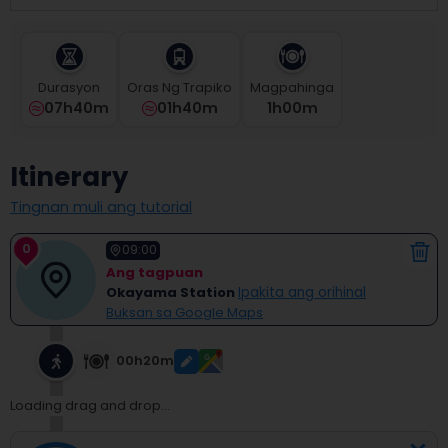
select
a
date.
Press
Durasyon
Oras Ng Trapiko
Magpahinga
the
07h40m
01h40m
1
H
00
M
question
mark
key
Itinerary
to
get
Tingnan muli ang tutorial
the
keyboard
0
shortcuts
09:00
for
Ang tagpuan
changing
Okayama Station
Ipakita ang orihinal
dates.
Buksan sa Google Maps
00h20m
Loading drag and drop...