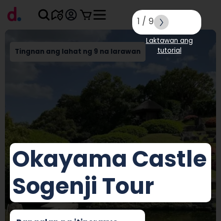
1
/
9
Laktawan ang
tutorial
Tingnan ang lahat ng 9 na larawan
Okayama Castle
Sogenji Tour