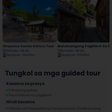
Okayama Castle Kibitsu Tour
Mahahalagang Paglilibot Sa Sh
Simulan
:
08:00
Simulan
:
08:00
Durasyon
:
09h00m
Durasyon
:
07h35m
Tungkol sa mga guided tour
Kasama sa presyo
Pribadong gabay
Personalized na paglilibot
Hindi kasama
Pribado at Pampublikong transportasyon (maliban kung