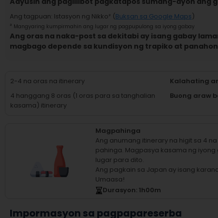
Aayusin ang paglilibot pagkatapos sumang-ayon ang 
Ang tagpuan
:
Istasyon ng Nikko
² (
Buksan sa Google Maps
)
²
Mangyaring kumpirmahin ang lugar ng pagpupulong sa iyong gabay
Ang oras na naka-post sa dekitabi ay isang gabay laman
magbago depende sa kundisyon ng trapiko at panahon
2-4 na oras na itinerary
Kalahating a
4 hanggang 8 oras (1 oras para sa tanghalian
Buong araw b
kasama) itinerary
Magpahinga
Ang anumang itinerary na higit sa 4 
pahinga.
Magpasya kasama ng iyong
lugar para dito.
Ang pagkain sa Japan ay isang karan
Umaasa!
Durasyon
: 1
h
00
m
Impormasyon sa pagpapareserba