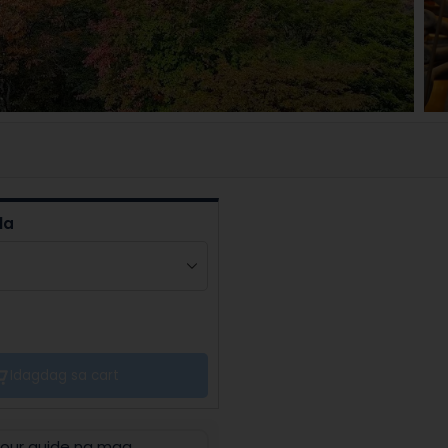
la
Idagdag sa cart
tour guide ng mga