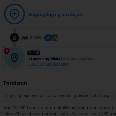
Magdagdag ng atraksyon
00h30m
6
14:25
Istasyon ng Nikko
Ipakita ang orihinal
Buksan sa Google Maps
Tandaan
Ang ilang impormasyon ay awtomatikong isinalin.
Ipakita ang ori
Mga 20,000 taon na ang nakalilipas, isang pagsabog ng
Lake Chuzenji sa paanan nito. Sa taas na 1,269 me