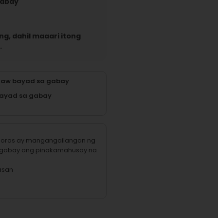
gabay
g, dahil maaari itong
.
raw bayad sa gabay
ayad sa gabay
na oras ay mangangailangan ng
 gabay ang pinakamahusay na
asan