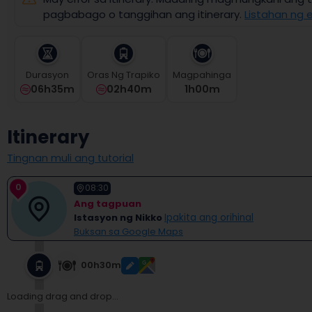
select
pagbabago o tanggihan ang itinerary.
Listahan ng e
a
date.
Press
the
Durasyon
Oras Ng Trapiko
Magpahinga
question
06h35m
02h40m
1
H
00
M
mark
key
to
Itinerary
get
the
Tingnan muli ang tutorial
keyboard
shortcuts
0
for
08:30
changing
Ang tagpuan
dates.
Istasyon ng Nikko
Ipakita ang orihinal
Buksan sa Google Maps
00h30m
Loading drag and drop...