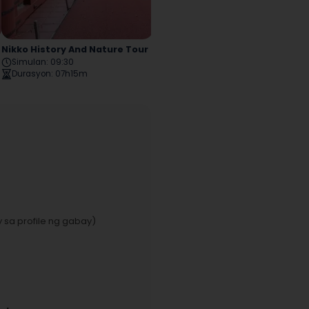
Nikko History And Nature Tour
Nikko Half Day Historical Walking Tour
Simulan
:
09:30
Simulan
:
09:30
Durasyon
:
07h15m
Durasyon
:
03h52m
 sa profile ng gabay)