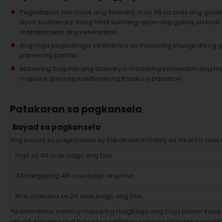
Pagkatapos ma-book ang itinerary, may 48 na oras ang guid
ayon sa itinerary. Kung hindi sumang-ayon ang gabay sa loob
makakansela ang reservation
Ang mga pagbabago sa itinerary ay maaaring imungkahi ng
parehong partido
Maaaring baguhin ang itinerary o maaaring kanselahin ang mg
majeure gaya ng kundisyon ng trapiko o panahon.
Patakaran sa pagkansela
Bayad sa pagkansela
Ang bayad sa pagkansela ay kakalkulahin batay sa lokal na oras 
Higit sa 48 oras bago ang tour
24 hanggang 48 oras bago ang tour
Mas mababa sa 24 oras bago ang tour
*Naiintindihan naming maaaring magbago ang mga plano! Kaya
refund, kasama ang bayad sa serbisyo, para sa mga pagkanse