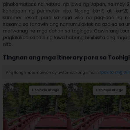
pinakamataas na natural na lawa ng Japan, na may 25 k
kahabaan ng perimeter nito. Noong ika-19 at ika-20 s
summer resort para sa mga villa na pag-aari ng m
Kasama sa tanawin ang namumulaklak na azalea sa un
maliwanag na mga dahon sa taglagas. Gawin ang tour 
paglalakad sa tabi ng lawa habang binibisita ang mga p
nito.
Tingnan ang mga itinerary para sa Tochigi
Ang ilang impormasyon ay awtomatikong isinalin.
Ipakita ang ori
1
.
Shinkyo Bridge
2
.
Nikko Futarasan
1
.
Shinkyo Bridge
jinja