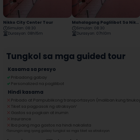
Nikko City Center Tour
Mahalagang Paglilibot Sa Nikko Temple
Simulan
:
08:30
Simulan
:
08:30
Durasyon
:
08h15m
Durasyon
:
07h10m
Tungkol sa mga guided tour
Kasama sa presyo
Pribadong gabay
Personalized na paglilibot
Hindi kasama
Pribado at Pampublikong transportasyon (maliban kung tinukoy
Tiket sa pagpasok ng atraksyon
¹
Gastos sa pagkain at inumin
Insurance
Iba pang mga gastos na hindi nakalista
¹
Tanungin ang iyong gabay tungkol sa mga tiket sa atraksyon