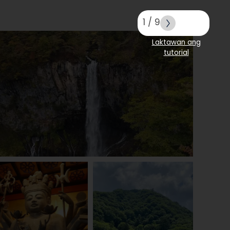
1
/
9
Laktawan ang
tutorial