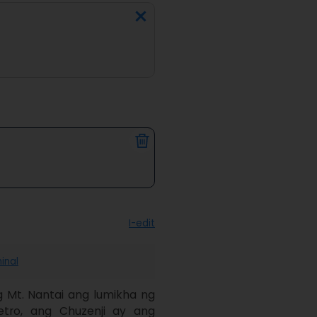
I-edit
hinal
 Mt. Nantai ang lumikha ng 
tro, ang Chuzenji ay ang 