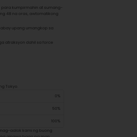
e para kumpirmahin at sumang-
 ng 48 na oras, awtomatikong
 gabay upang umangkop sa
a atraksyon dahil sa force
ng Tokyo.
0%
50%
100%
 nag-aalok kami ng buong
lang ginawa bago pa man