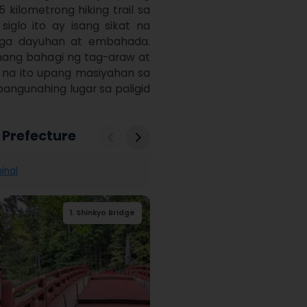
ilometrong hiking trail sa 
iglo ito ay isang sikat na 
ga dayuhan at embahada. 
ang bahagi ng tag-araw at 
na ito upang masiyahan sa 
angunahing lugar sa paligid 
 Prefecture
hinal
2
.
Nikkozan Rinnoji
3
1
.
.
Shinkyo Bridge
Nikko Toshogu
4
3
2
.
.
.
Nikkō Tōshōgū
Nikkozan Rinnoji
Nikkō Tōshōgū
1
.
Shinkyo Bridge
Temple
Museum
Museum
Temple