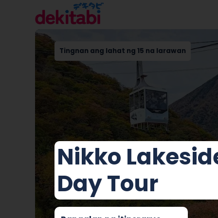
Tingnan ang lahat ng 15 na larawan
Nikko Lakesid
Day Tour