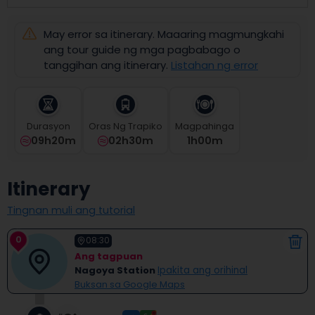
select
a
May error sa itinerary. Maaaring magmungkahi
date.
Press
ang tour guide ng mga pagbabago o
the
tanggihan ang itinerary.
Listahan ng error
question
mark
key
to
Durasyon
Oras Ng Trapiko
Magpahinga
get
09h20m
02h30m
1
H
00
M
the
keyboard
shortcuts
Itinerary
for
changing
Tingnan muli ang tutorial
dates.
0
08:30
Ang tagpuan
Nagoya Station
Ipakita ang orihinal
Buksan sa Google Maps