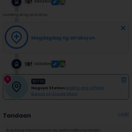
00h30m
Loading drag and drop...
Magdagdag ng atraksyon
00h30m
5
17:00
Nagoya Station
Ipakita ang orihinal
Buksan sa Google Maps
I-edit
Tandaan
Ang ilang impormasyon ay awtomatikong isinalin.