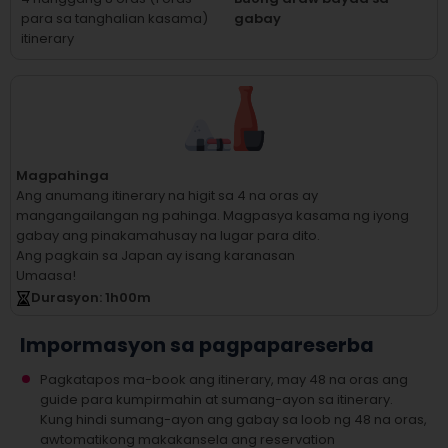
para sa tanghalian kasama)
gabay
itinerary
Magpahinga
Ang anumang itinerary na higit sa 4 na oras ay
mangangailangan ng pahinga.
Magpasya kasama ng iyong
gabay ang pinakamahusay na lugar para dito.
Ang pagkain sa Japan ay isang karanasan
Umaasa!
Durasyon
: 1
h
00
m
Impormasyon sa pagpapareserba
Pagkatapos ma-book ang itinerary, may 48 na oras ang
guide para kumpirmahin at sumang-ayon sa itinerary.
Kung hindi sumang-ayon ang gabay sa loob ng 48 na oras,
awtomatikong makakansela ang reservation