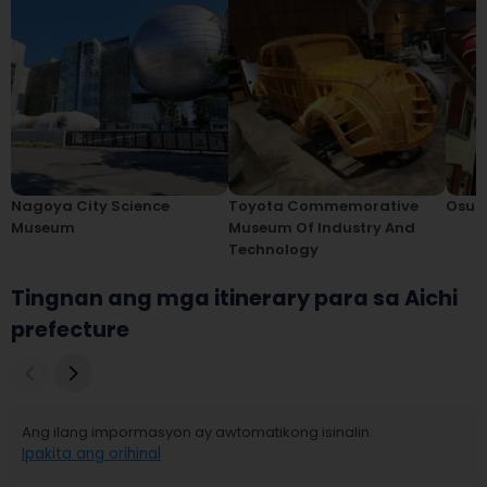
Nagoya City Science
Toyota Commemorative
Osu S
Museum
Museum Of Industry And
Technology
Tingnan ang mga itinerary para sa Aichi
prefecture
Ang ilang impormasyon ay awtomatikong isinalin.
Ipakita ang orihinal