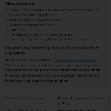
Hindi kasama
Pribado at Pampublikong transportasyon (maliban kung
tinukoy sa profile ng gabay)
Tiket sa pagpasok ng atraksyon
¹
Gastos sa pagkain at inumin
Insurance
Iba pang mga gastos na hindi nakalista
¹
Tanungin ang iyong gabay tungkol sa mga tiket sa atraksyon
Aayusin ang paglilibot pagkatapos sumang-ayon
ang gabay
Ang tagpuan
:
Nagoya Station
² (
Buksan sa Google Maps
)
²
Mangyaring kumpirmahin ang lugar ng pagpupulong sa iyong gabay
Ang oras na naka-post sa dekitabi ay isang gabay
lamang, dahil maaari itong magbago depende sa
kundisyon ng trapiko at panahon.
2-4 na oras na itinerary
Kalahating araw bayad sa
gabay
4 hanggang 8 oras (1 oras
Buong araw bayad sa