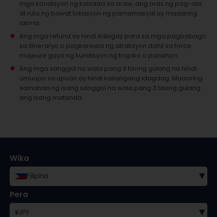
mga kondisyon ng kalsada sa araw, ang oras ng pag-alis
at ruta ng bawat lokasyon ng pamamasyal ay maaaring
iakma.
Ang mga refund ay hindi ibibigay para sa mga pagbabago
sa itineraryo o pagkansela ng atraksyon dahil sa force
majeure gaya ng kundisyon ng trapiko o panahon.
Ang mga sanggol na wala pang 3 taong gulang na hindi
umuupo sa upuan ay hindi kailangang idagdag.
Maaaring
samahan ng isang sanggol na wala pang 3 taong gulang
ang isang matanda.
Wika
▾
Filipino
Pera
▾
¥
JPY