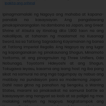
Ipakita ang orihinal
Ipinagmamalaki ng Nagoya ang mahaba at kapana-
panabik na kasaysayan. Ang pangalawang 
pinakapinarangalan na dambana sa Japan, ang Great 
Shrine of Atsuta ay itinatag dito 1,900 taon na ang 
nakalilipas, at tahanan ng maalamat na Kusanagi 
Sword, isa sa Tatlong Sagradong Kayamanan ng bansa 
at Tatlong Imperial Regalia. Ang Nagoya ay ang lugar 
ng kapanganakan ng pinakaunang Shogun, Minamoto 
Yoritomo, at ang pinagmulan ng Three Unifiers, Oda 
Nobunaga, Toyotomi Hideyoshi at ang Shogun, 
Tokugawa Ieyasu, kasama ang isang host ng iba pang 
sikat na samurai na ang mga tagumpay ay nabuo ang 
matibay na pundasyon para sa modernong Japan . 
Dahil nasa gitna ng panahon ng Sengoku, o Warring 
States, marami sa pinakasikat na samurai battle sa 
kasaysayan ang nangyari sa loob at sa paligid ng mas 
malaking rehiyon ng Nagoya. Nagtatampok ang 