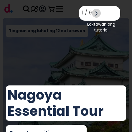
1
/
9
Laktawan ang
tutorial
Tingnan ang lahat ng 12 na larawan
Nagoya
Essential Tour