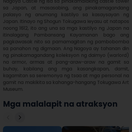
Nagoya Castle ng isa sa pinakamalaking castle tower 
sa Japan, at masasabing, ang pinakamagandang 
palasyo ng anumang kastilyo sa kasaysayan ng 
Japan. Itinayo ng Shogun Tokugawa Ieyasu at natapos 
noong 1612, ito ang una sa mga kastilyo ng Japan na 
itinalagang Pambansang Kayamanan bago ang 
pagkawasak nito sa pamamagitan ng pambobomba 
sa panahon ng digmaan. Ang Nagoya ay tahanan din 
ng pinakamagandang koleksyon ng daimyo (warlord) 
na armor, armas at pang-araw-araw na gamit sa 
buhay, kabilang ang mga kasangkapan, damit, 
kagamitan sa seremonya ng tsaa at mga personal na 
gamit na makikita sa kahanga-hangang Tokugawa Art 
Museum.
Mga malalapit na atraksyon