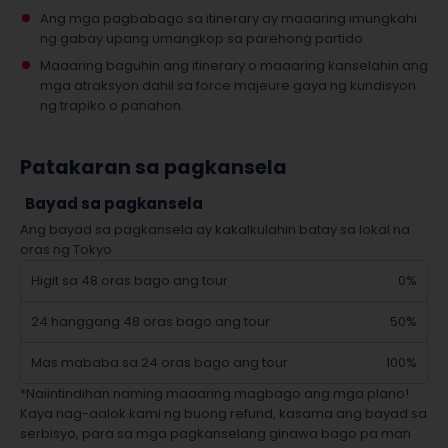
Ang mga pagbabago sa itinerary ay maaaring imungkahi
ng gabay upang umangkop sa parehong partido
Maaaring baguhin ang itinerary o maaaring kanselahin ang
mga atraksyon dahil sa force majeure gaya ng kundisyon
ng trapiko o panahon.
Patakaran sa pagkansela
Bayad sa pagkansela
Ang bayad sa pagkansela ay kakalkulahin batay sa lokal na
oras ng Tokyo.
Higit sa 48 oras bago ang tour
0%
24 hanggang 48 oras bago ang tour
50%
Mas mababa sa 24 oras bago ang tour
100%
*Naiintindihan naming maaaring magbago ang mga plano!
Kaya nag-aalok kami ng buong refund, kasama ang bayad sa
serbisyo, para sa mga pagkanselang ginawa bago pa man