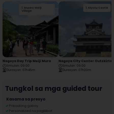
1
.
Museo Meiji
1
.
Kiyosu Castle
Village
Nagoya Day Trip Meiji Mura
Nagoya City Center Outskir
Simulan
:
09:00
Simulan
:
09:00
Durasyon
:
07h45m
Durasyon
:
07h20m
Tungkol sa mga guided tour
Kasama sa presyo
Pribadong gabay
Personalized na paglilibot