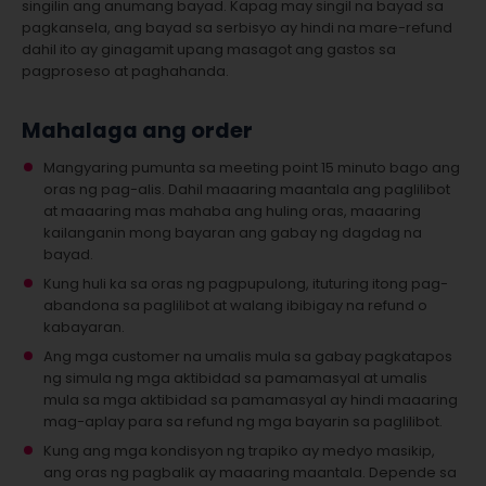
singilin ang anumang bayad. Kapag may singil na bayad sa
pagkansela, ang bayad sa serbisyo ay hindi na mare-refund
dahil ito ay ginagamit upang masagot ang gastos sa
pagproseso at paghahanda.
Mahalaga ang order
Mangyaring pumunta sa meeting point 15 minuto bago ang
oras ng pag-alis. Dahil maaaring maantala ang paglilibot
at maaaring mas mahaba ang huling oras, maaaring
kailanganin mong bayaran ang gabay ng dagdag na
bayad.
Kung huli ka sa oras ng pagpupulong, ituturing itong pag-
abandona sa paglilibot at walang ibibigay na refund o
kabayaran.
Ang mga customer na umalis mula sa gabay pagkatapos
ng simula ng mga aktibidad sa pamamasyal at umalis
mula sa mga aktibidad sa pamamasyal ay hindi maaaring
mag-aplay para sa refund ng mga bayarin sa paglilibot.
Kung ang mga kondisyon ng trapiko ay medyo masikip,
ang oras ng pagbalik ay maaaring maantala. Depende sa