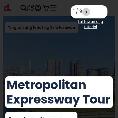
1
/
9
Laktawan ang
tutorial
Tingnan ang lahat ng 9 na larawan
Metropolitan
Expressway Tour