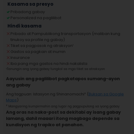
Kasama sa presyo
Pribadong gabay
Personalized na paglilibot
Hindi kasama
Pribado at Pampublikong transportasyon (maliban kung
tinukoy sa profile ng gabay)
Tiket sa pagpasok ng atraksyon
¹
Gastos sa pagkain at inumin
Insurance
Iba pang mga gastos na hindi nakalista
¹
Tanungin ang iyong gabay tungkol sa mga tiket sa atraksyon
Aayusin ang paglilibot pagkatapos sumang-ayon
ang gabay
Ang tagpuan
:
Istasyon ng Shinanomachi
² (
Buksan sa Google
Maps
)
²
Mangyaring kumpirmahin ang lugar ng pagpupulong sa iyong gabay
Ang oras na naka-post sa dekitabi ay isang gabay
lamang, dahil maaari itong magbago depende sa
kundisyon ng trapiko at panahon.