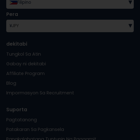
▾
Filipino
Pera
▾
¥
JPY
dekitabi
Tungkol Sa Atin
Gabay ni dekitabi
Affiliate Program
Blog
Impormasyon Sa Recruitment
Suporta
Pagtatanong
Patakaran Sa Pagkansela
Pangkalahatang Tuntunin Ng Paggamit