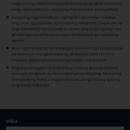
mula sa mga aktibidad sa pamamasyal ay hindi maaaring
mag-aplay para sa refund ng mga bayarin sa paglilibot.
Kung ang mga kondisyon ng trapiko ay medyo masikip,
ang oras ng pagbalik ay maaaring maantala. Depende sa
mga kondisyon ng kalsada sa araw, ang oras ng pag-alis
at ruta ng bawat lokasyon ng pamamasyal ay maaaring
iakma.
Ang mga refund ay hindi ibibigay para sa mga pagbabago
sa itineraryo o pagkansela ng atraksyon dahil sa force
majeure gaya ng kundisyon ng trapiko o panahon.
Ang mga sanggol na wala pang 3 taong gulang na hindi
umuupo sa upuan ay hindi kailangang idagdag.
Maaaring
samahan ng isang sanggol na wala pang 3 taong gulang
ang isang matanda.
Wika