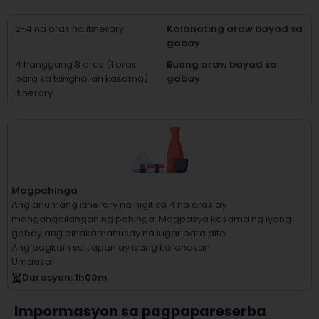
2-4 na oras na itinerary
Kalahating araw bayad sa
gabay
4 hanggang 8 oras (1 oras
Buong araw bayad sa
para sa tanghalian kasama)
gabay
itinerary
Magpahinga
Ang anumang itinerary na higit sa 4 na oras ay
mangangailangan ng pahinga.
Magpasya kasama ng iyong
gabay ang pinakamahusay na lugar para dito.
Ang pagkain sa Japan ay isang karanasan
Umaasa!
Durasyon
: 1
h
00
m
Impormasyon sa pagpapareserba