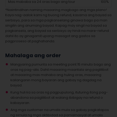
Mas mababa sa 24 oras bago ang tour
100%
*Naiintindihan naming maaaring magbago ang mga plano!
Kaya nag-aalok kami ng buong refund, kasama ang bayad sa
serbisyo, para sa mga pagkanselang ginawa bago pa man
singilin ang anumang bayad. Kapag may singil na bayad sa
pagkansela, ang bayad sa serbisyo ay hindi na mare-refund
dahil ito ay ginagamit upang masagot ang gastos sa
pagproseso at paghahanda.
Mahalaga ang order
Mangyaring pumunta sa meeting point 15 minuto bago ang
oras ng pag-alis. Dahil maaaring maantala ang paglilibot
at maaaring mas mahaba ang huling oras, maaaring
kailanganin mong bayaran ang gabay ng dagdag na
bayad.
Kung huli ka sa oras ng pagpupulong, ituturing itong pag-
abandona sa paglilibot at walang ibibigay na refund o
kabayaran.
Ang mga customer na umalis mula sa gabay pagkatapos
ng simula ng mga aktibidad sa pamamasyal at umalis