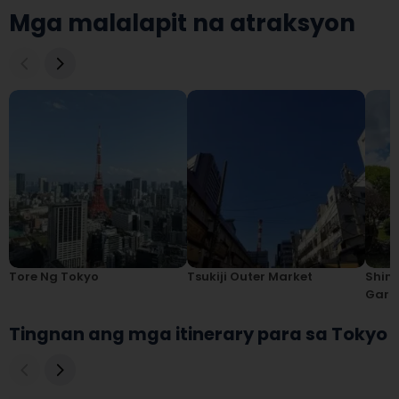
Mga malalapit na atraksyon
Tore Ng Tokyo
Tsukiji Outer Market
Shinj
Gard
Tingnan ang mga itinerary para sa Tokyo