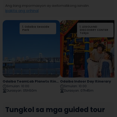
Ang ilang impormasyon ay awtomatikong isinalin.
Ipakita ang orihinal
1
.
Odaiba Seaside
2
1
.
.
LEGOLAND
Madame
Park
Tussauds Tokyo
DISCOVERY CENTER
Tokyo
Odaiba TeamLab Planets Itinerary
Odaiba Indoor Day Itinerary
Simulan
:
10:00
Simulan
:
10:00
Durasyon
:
05h50m
Durasyon
:
07h45m
Tungkol sa mga guided tour