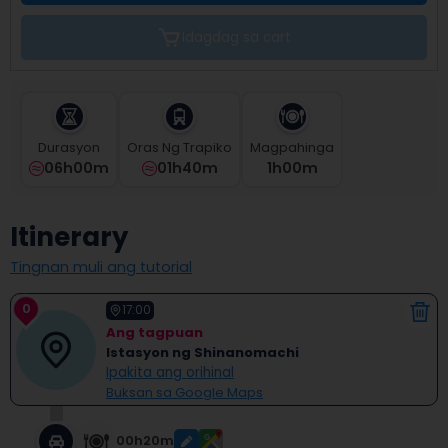
the
calendar
Idagdag sa cart
and
select
a
date.
Press
Durasyon
Oras Ng Trapiko
Magpahinga
the
06h00m
01h40m
1
H
00
M
question
mark
key
Itinerary
to
get
Tingnan muli ang tutorial
the
keyboard
0
shortcuts
17:00
for
Ang tagpuan
changing
Istasyon ng Shinanomachi
dates.
Ipakita ang orihinal
Buksan sa Google Maps
00h20m