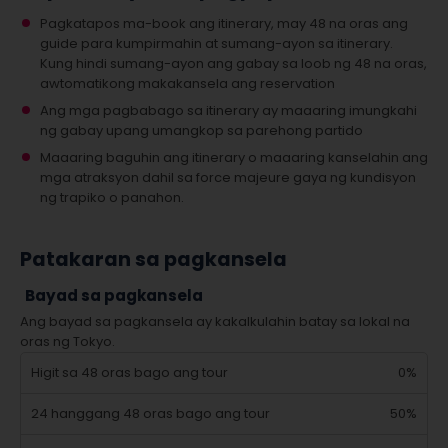
Pagkatapos ma-book ang itinerary, may 48 na oras ang
guide para kumpirmahin at sumang-ayon sa itinerary.
Kung hindi sumang-ayon ang gabay sa loob ng 48 na oras,
awtomatikong makakansela ang reservation
Ang mga pagbabago sa itinerary ay maaaring imungkahi
ng gabay upang umangkop sa parehong partido
Maaaring baguhin ang itinerary o maaaring kanselahin ang
mga atraksyon dahil sa force majeure gaya ng kundisyon
ng trapiko o panahon.
Patakaran sa pagkansela
Bayad sa pagkansela
Ang bayad sa pagkansela ay kakalkulahin batay sa lokal na
oras ng Tokyo.
Higit sa 48 oras bago ang tour
0%
24 hanggang 48 oras bago ang tour
50%