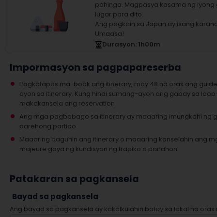
pahinga.
Magpasya kasama ng iyong
lugar para dito.
Ang pagkain sa Japan ay isang karan
Umaasa!
Durasyon
: 1
h
00
m
Impormasyon sa pagpapareserba
Pagkatapos ma-book ang itinerary, may 48 na oras ang guid
ayon sa itinerary. Kung hindi sumang-ayon ang gabay sa loob
makakansela ang reservation
Ang mga pagbabago sa itinerary ay maaaring imungkahi ng
parehong partido
Maaaring baguhin ang itinerary o maaaring kanselahin ang mg
majeure gaya ng kundisyon ng trapiko o panahon.
Patakaran sa pagkansela
Bayad sa pagkansela
Ang bayad sa pagkansela ay kakalkulahin batay sa lokal na oras 