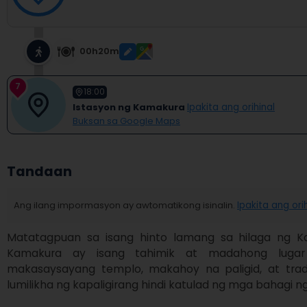
00h20m
7
18:00
Istasyon ng Kamakura
Ipakita ang orihinal
Buksan sa Google Maps
Tandaan
Ang ilang impormasyon ay awtomatikong isinalin.
Ipakita ang ori
Matatagpuan sa isang hinto lamang sa hilaga ng Ka
Kamakura ay isang tahimik at madahong lugar 
makasaysayang templo, makahoy na paligid, at trad
lumilikha ng kapaligirang hindi katulad ng mga bahagi n