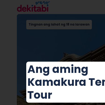
Tingnan ang lahat ng 18 na larawan
Ang aming
Kamakura Te
Tour