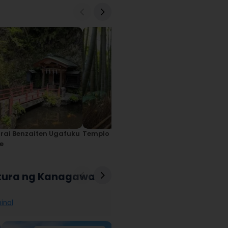
rai Benzaiten Ugafuku
Templo Ng Hokokuji
Templo Ng E
e
ktura ng Kanagawa
hinal