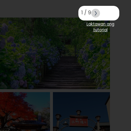
1
/
9
Laktawan ang
tutorial