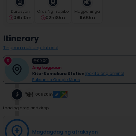
select
a
Durasyon
Oras Ng Trapiko
Magpahinga
date.
09h10m
02h30m
1
H
00
M
Press
the
question
Itinerary
mark
key
Tingnan muli ang tutorial
to
get
0
09:00
the
Ang tagpuan
keyboard
Kita-Kamakura Station
Ipakita ang orihinal
shortcuts
Buksan sa Google Maps
for
changing
dates.
00h20m
Loading drag and drop...
Magdagdag ng atraksyon