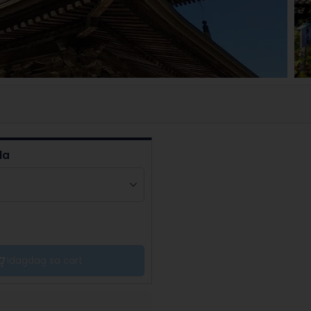
la
Idagdag sa cart