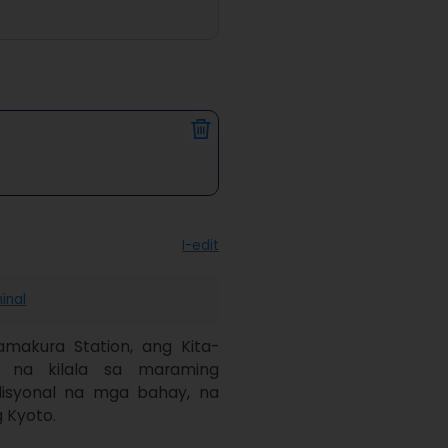
I-edit
hinal
makura Station, ang Kita-
na kilala sa maraming 
isyonal na mga bahay, na 
g Kyoto.