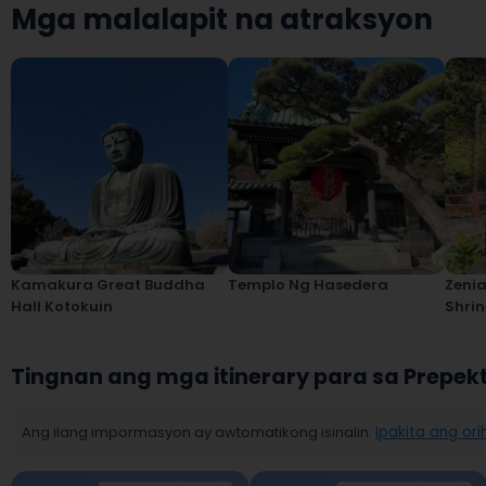
Mga malalapit na atraksyon
Kamakura Great Buddha
Templo Ng Hasedera
Zenia
Hall Kotokuin
Shrin
Tingnan ang mga itinerary para sa Prepe
Ang ilang impormasyon ay awtomatikong isinalin.
Ipakita ang ori