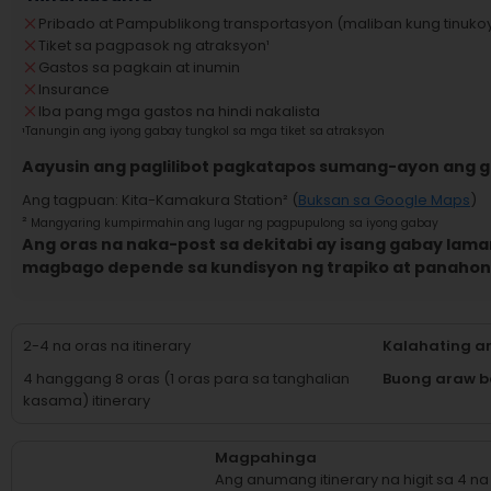
Pribado at Pampublikong transportasyon (maliban kung tinukoy
Tiket sa pagpasok ng atraksyon
¹
Gastos sa pagkain at inumin
Insurance
Iba pang mga gastos na hindi nakalista
¹
Tanungin ang iyong gabay tungkol sa mga tiket sa atraksyon
Aayusin ang paglilibot pagkatapos sumang-ayon ang 
Ang tagpuan
:
Kita-Kamakura Station
² (
Buksan sa Google Maps
)
²
Mangyaring kumpirmahin ang lugar ng pagpupulong sa iyong gabay
Ang oras na naka-post sa dekitabi ay isang gabay laman
magbago depende sa kundisyon ng trapiko at panahon
2-4 na oras na itinerary
Kalahating a
4 hanggang 8 oras (1 oras para sa tanghalian
Buong araw b
kasama) itinerary
Magpahinga
Ang anumang itinerary na higit sa 4 