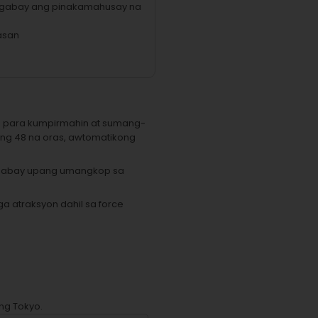
 gabay ang pinakamahusay na
asan
e para kumpirmahin at sumang-
 ng 48 na oras, awtomatikong
 gabay upang umangkop sa
a atraksyon dahil sa force
ng Tokyo.