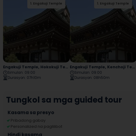
1
.
Engakuji Temple
2
1
.
.
Hokokuji Temple
Engakuji Temple
Engakuji Temple, Hokokuji Temple, Komachi Street, Tsurugaoka Hachimangu Shrine, Hasedera Temple
Engakuji Temple, Kenchoji Temple, Tsurugaoka Hachimangu Shrine, Komachi Street At Kamakura Daibutsu
Simulan
:
09:00
Simulan
:
09:00
Durasyon
:
07h10m
Durasyon
:
08h50m
Tungkol sa mga guided tour
Kasama sa presyo
Pribadong gabay
Personalized na paglilibot
Hindi kasama