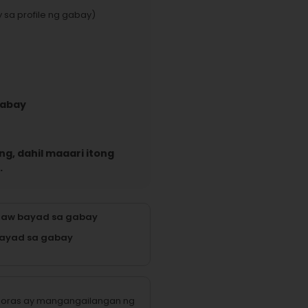
 sa profile ng gabay)
gabay
g, dahil maaari itong
.
raw bayad sa gabay
ayad sa gabay
na oras ay mangangailangan ng