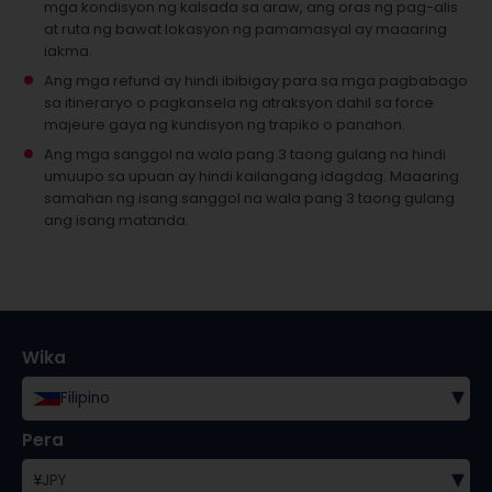
mga kondisyon ng kalsada sa araw, ang oras ng pag-alis
at ruta ng bawat lokasyon ng pamamasyal ay maaaring
iakma.
Ang mga refund ay hindi ibibigay para sa mga pagbabago
sa itineraryo o pagkansela ng atraksyon dahil sa force
majeure gaya ng kundisyon ng trapiko o panahon.
Ang mga sanggol na wala pang 3 taong gulang na hindi
umuupo sa upuan ay hindi kailangang idagdag.
Maaaring
samahan ng isang sanggol na wala pang 3 taong gulang
ang isang matanda.
Wika
▾
Filipino
Pera
▾
¥
JPY