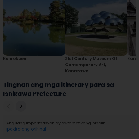
Kenrokuen
21st Century Museum Of
Kana
Contemporary Art,
Kanazawa
Tingnan ang mga itinerary para sa
Ishikawa Prefecture
Ang ilang impormasyon ay awtomatikong isinalin.
Ipakita ang orihinal