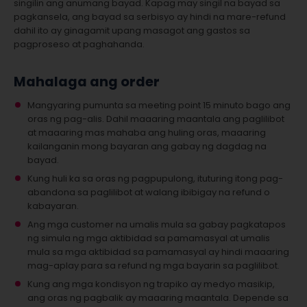
singilin ang anumang bayad. Kapag may singil na bayad sa
pagkansela, ang bayad sa serbisyo ay hindi na mare-refund
dahil ito ay ginagamit upang masagot ang gastos sa
pagproseso at paghahanda.
Mahalaga ang order
Mangyaring pumunta sa meeting point 15 minuto bago ang
oras ng pag-alis. Dahil maaaring maantala ang paglilibot
at maaaring mas mahaba ang huling oras, maaaring
kailanganin mong bayaran ang gabay ng dagdag na
bayad.
Kung huli ka sa oras ng pagpupulong, ituturing itong pag-
abandona sa paglilibot at walang ibibigay na refund o
kabayaran.
Ang mga customer na umalis mula sa gabay pagkatapos
ng simula ng mga aktibidad sa pamamasyal at umalis
mula sa mga aktibidad sa pamamasyal ay hindi maaaring
mag-aplay para sa refund ng mga bayarin sa paglilibot.
Kung ang mga kondisyon ng trapiko ay medyo masikip,
ang oras ng pagbalik ay maaaring maantala. Depende sa