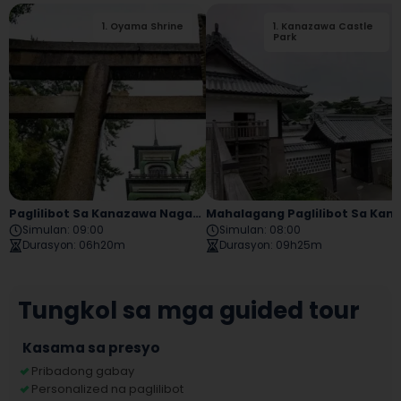
1
.
Oyama Shrine
2
1
.
.
Kanazawa Castle
Kanazawa City
Ashigaru Museum
Park
Paglilibot Sa Kanazawa Nagamachi Nishi Chaya
Mahalagang Paglilibot Sa K
Simulan
:
09:00
Simulan
:
08:00
Durasyon
:
06h20m
Durasyon
:
09h25m
Tungkol sa mga guided tour
Kasama sa presyo
Pribadong gabay
Personalized na paglilibot