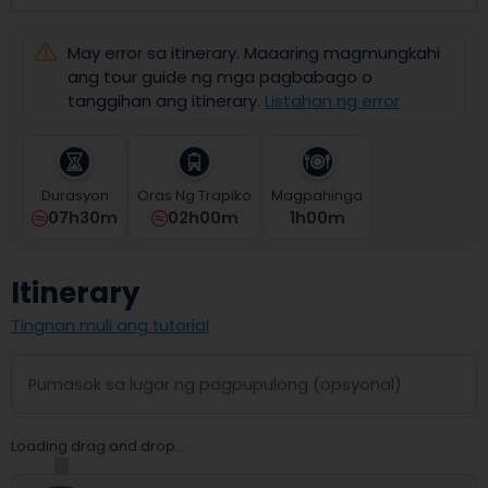
select
a
May error sa itinerary. Maaaring magmungkahi
date.
Press
ang tour guide ng mga pagbabago o
the
tanggihan ang itinerary.
Listahan ng error
question
mark
key
to
Durasyon
Oras Ng Trapiko
Magpahinga
get
07h30m
02h00m
1
H
00
M
the
keyboard
shortcuts
Itinerary
for
changing
Tingnan muli ang tutorial
dates.
Loading drag and drop...