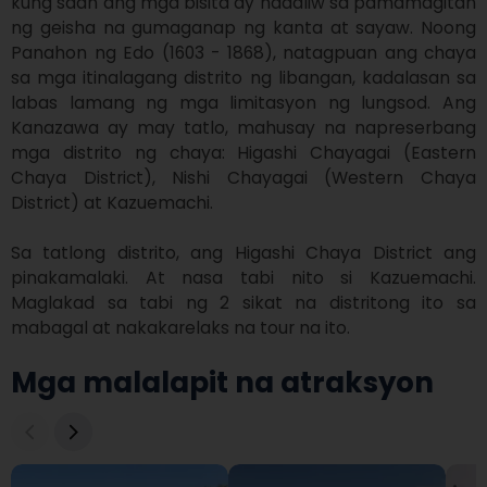
kung saan ang mga bisita ay naaaliw sa pamamagitan 
ng geisha na gumaganap ng kanta at sayaw. Noong 
Panahon ng Edo (1603 - 1868), natagpuan ang chaya 
sa mga itinalagang distrito ng libangan, kadalasan sa 
labas lamang ng mga limitasyon ng lungsod. Ang 
Kanazawa ay may tatlo, mahusay na napreserbang 
mga distrito ng chaya: Higashi Chayagai (Eastern 
Chaya District), Nishi Chayagai (Western Chaya 
District) at Kazuemachi.

Sa tatlong distrito, ang Higashi Chaya District ang 
pinakamalaki. At nasa tabi nito si Kazuemachi. 
Maglakad sa tabi ng 2 sikat na distritong ito sa 
mabagal at nakakarelaks na tour na ito.
Mga malalapit na atraksyon