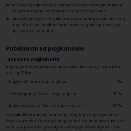
Ang mga pagbabago sa itinerary ay maaaring imungkahi
ng gabay upang umangkop sa parehong partido
Maaaring baguhin ang itinerary o maaaring kanselahin ang
mga atraksyon dahil sa force majeure gaya ng kundisyon
ng trapiko o panahon.
Patakaran sa pagkansela
Bayad sa pagkansela
Ang bayad sa pagkansela ay kakalkulahin batay sa lokal na
oras ng Tokyo.
Higit sa 48 oras bago ang tour
0%
24 hanggang 48 oras bago ang tour
50%
Mas mababa sa 24 oras bago ang tour
100%
*Naiintindihan naming maaaring magbago ang mga plano!
Kaya nag-aalok kami ng buong refund, kasama ang bayad sa
serbisyo, para sa mga pagkanselang ginawa bago pa man