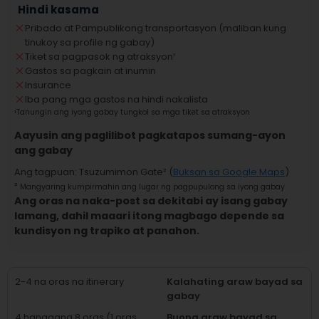
Hindi kasama
Pribado at Pampublikong transportasyon (maliban kung
tinukoy sa profile ng gabay)
Tiket sa pagpasok ng atraksyon
¹
Gastos sa pagkain at inumin
Insurance
Iba pang mga gastos na hindi nakalista
¹
Tanungin ang iyong gabay tungkol sa mga tiket sa atraksyon
Aayusin ang paglilibot pagkatapos sumang-ayon
ang gabay
Ang tagpuan
:
Tsuzumimon Gate
² (
Buksan sa Google Maps
)
²
Mangyaring kumpirmahin ang lugar ng pagpupulong sa iyong gabay
Ang oras na naka-post sa dekitabi ay isang gabay
lamang, dahil maaari itong magbago depende sa
kundisyon ng trapiko at panahon.
2-4 na oras na itinerary
Kalahating araw bayad sa
gabay
4 hanggang 8 oras (1 oras
Buong araw bayad sa