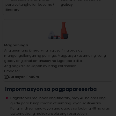
para sa tanghalian kasama)
gabay
itinerary
Magpahinga
Ang anumang itinerary na higit sa 4 na oras ay
mangangailangan ng pahinga.
Magpasya kasama ng iyong
gabay ang pinakamahusay na lugar para dito.
Ang pagkain sa Japan ay isang karanasan
Umaasa!
Durasyon
: 1
h
00
m
Impormasyon sa pagpapareserba
Pagkatapos ma-book ang itinerary, may 48 na oras ang
guide para kumpirmahin at sumang-ayon sa itinerary.
Kung hindi sumang-ayon ang gabay sa loob ng 48 na oras,
awtomatikong makakansela ang reservation