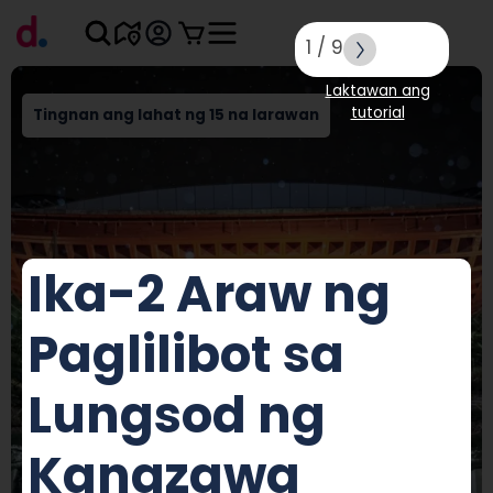
1
/
9
Laktawan ang
tutorial
Tingnan ang lahat ng 15 na larawan
Ika-2 Araw ng
Paglilibot sa
Lungsod ng
Kanazawa