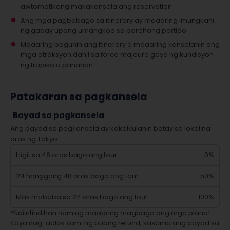
awtomatikong makakansela ang reservation
Ang mga pagbabago sa itinerary ay maaaring imungkahi
ng gabay upang umangkop sa parehong partido
Maaaring baguhin ang itinerary o maaaring kanselahin ang
mga atraksyon dahil sa force majeure gaya ng kundisyon
ng trapiko o panahon.
Patakaran sa pagkansela
Bayad sa pagkansela
Ang bayad sa pagkansela ay kakalkulahin batay sa lokal na
oras ng Tokyo.
Higit sa 48 oras bago ang tour
0%
24 hanggang 48 oras bago ang tour
50%
Mas mababa sa 24 oras bago ang tour
100%
*Naiintindihan naming maaaring magbago ang mga plano!
Kaya nag-aalok kami ng buong refund, kasama ang bayad sa