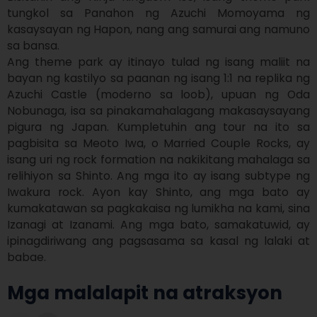
tungkol sa Panahon ng Azuchi Momoyama ng 
kasaysayan ng Hapon, nang ang samurai ang namuno 
sa bansa.

Ang theme park ay itinayo tulad ng isang maliit na 
bayan ng kastilyo sa paanan ng isang 1:1 na replika ng 
Azuchi Castle (moderno sa loob), upuan ng Oda 
Nobunaga, isa sa pinakamahalagang makasaysayang 
pigura ng Japan. Kumpletuhin ang tour na ito sa 
pagbisita sa Meoto Iwa, o Married Couple Rocks, ay 
isang uri ng rock formation na nakikitang mahalaga sa 
relihiyon sa Shinto. Ang mga ito ay isang subtype ng 
Iwakura rock. Ayon kay Shinto, ang mga bato ay 
kumakatawan sa pagkakaisa ng lumikha na kami, sina 
Izanagi at Izanami. Ang mga bato, samakatuwid, ay 
ipinagdiriwang ang pagsasama sa kasal ng lalaki at 
babae.
Mga malalapit na atraksyon