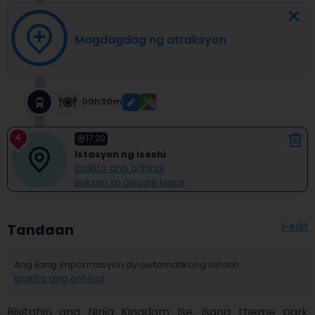
Magdagdag ng atraksyon
00h30m
4
17:20
Istasyon ng Iseshi
Ipakita ang orihinal
Buksan sa Google Maps
I-edit
Tandaan
Ang ilang impormasyon ay awtomatikong isinalin.
Ipakita ang orihinal
Bisitahin ang Ninja Kingdom Ise, isang theme park 