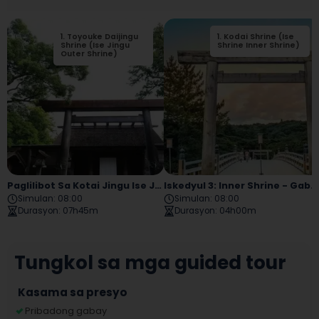
1
.
Toyouke Daijingu
1
2
.
Kodai Shrine (Ise
.
Sarutahiko Shrine
Shrine (Ise Jingu
Shrine Inner Shrine)
Outer Shrine)
Paglilibot Sa Kotai Jingu Ise Jingu
Iskedyul 3: Inner Shrine - Gabay Sa Lahat Ng 32 Dapat Makitang Lugar
Simulan
:
08:00
Simulan
:
08:00
Durasyon
:
07h45m
Durasyon
:
04h00m
Tungkol sa mga guided tour
Kasama sa presyo
Pribadong gabay