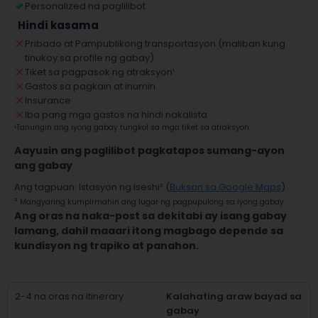
Personalized na paglilibot
Hindi kasama
Pribado at Pampublikong transportasyon (maliban kung
tinukoy sa profile ng gabay)
Tiket sa pagpasok ng atraksyon
¹
Gastos sa pagkain at inumin
Insurance
Iba pang mga gastos na hindi nakalista
¹
Tanungin ang iyong gabay tungkol sa mga tiket sa atraksyon
Aayusin ang paglilibot pagkatapos sumang-ayon
ang gabay
Ang tagpuan
:
Istasyon ng Iseshi
² (
Buksan sa Google Maps
)
²
Mangyaring kumpirmahin ang lugar ng pagpupulong sa iyong gabay
Ang oras na naka-post sa dekitabi ay isang gabay
lamang, dahil maaari itong magbago depende sa
kundisyon ng trapiko at panahon.
2-4 na oras na itinerary
Kalahating araw bayad sa
gabay