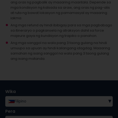
ang oras ng pagbalik ay maaaring maantala. Depende sa
mga kondisyon ng kalsada sa araw, ang oras ng pag-alis
at ruta ng bawat lokasyon ng pamamasyal ay maaaring
iakma.
Ang mga refund ay hindi ibibigay para sa mga pagbabago
sa itineraryo o pagkansela ng atraksyon dahil sa force
majeure gaya ng kundisyon ng trapiko o panahon.
Ang mga sanggol na wala pang 3 taong gulang na hindi
umuupo sa upuan ay hindi kailangang idagdag.
Maaaring
samahan ng isang sanggol na wala pang 3 taong gulang
ang isang matanda.
Wika
▾
Filipino
Pera