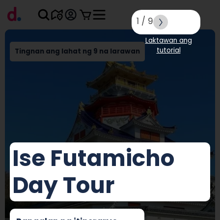
1
/
9
Laktawan ang
tutorial
Tingnan ang lahat ng 9 na larawan
Ise Futamicho
Day Tour