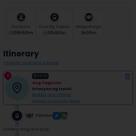
select
a
date.
Press
Durasyon
Oras Ng Trapiko
Magpahinga
the
08h50m
01h50m
1
H
00
M
question
mark
key
Itinerary
to
get
Tingnan muli ang tutorial
the
keyboard
0
shortcuts
09:00
for
Ang tagpuan
changing
Istasyon ng Iseshi
dates.
Ipakita ang orihinal
Buksan sa Google Maps
00h30m
Loading drag and drop...