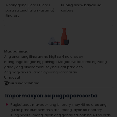
4 hanggang 8 oras (1 oras
Buong araw bayad sa
para sa tanghalian kasama)
gabay
itinerary
Magpahinga
Ang anumang itinerary na higit sa 4 na oras ay
mangangailangan ng pahinga.
Magpasya kasama ng iyong
gabay ang pinakamahusay na lugar para dito.
Ang pagkain sa Japan ay isang karanasan
Umaasa!
Durasyon
: 1
h
00
m
Impormasyon sa pagpapareserba
Pagkatapos ma-book ang itinerary, may 48 na oras ang
guide para kumpirmahin at sumang-ayon sa itinerary.
Kung hindi sumang-ayon ang gabay sa loob ng 48 na oras,