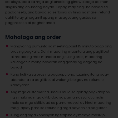
serbisyo, para sa mga pagkanselang ginawa bago pa man
singilin ang anumang bayad. Kapag may singil na bayad sa
pagkansela, ang bayad sa serbisyo ay hindi na mare-refund
dahil ito ay ginagamit upang masagot ang gastos sa
pagproseso at paghahanda.
Mahalaga ang order
Mangyaring pumunta sa meeting point 15 minuto bago ang
oras ng pag-alis. Dahil maaaring maantala ang paglilibot
at maaaring mas mahaba ang huling oras, maaaring
kailanganin mong bayaran ang gabay ng dagdag na
bayad.
Kung huli ka sa oras ng pagpupulong, ituturing itong pag-
abandona sa paglilibot at walang ibibigay na refund o
kabayaran.
Ang mga customer na umalis mula sa gabay pagkatapos
ng simula ng mga aktibidad sa pamamasyal at umalis
mula sa mga aktibidad sa pamamasyal ay hindi maaaring
mag-aplay para sa refund ng mga bayarin sa paglilibot.
Kung ang mga kondisyon ng trapiko ay medyo masikip,