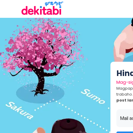
Hin
Mag-si
Magpapa
trabaho.
post la
Mail a