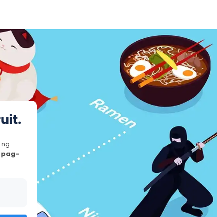
uit.
 ng
 pag-