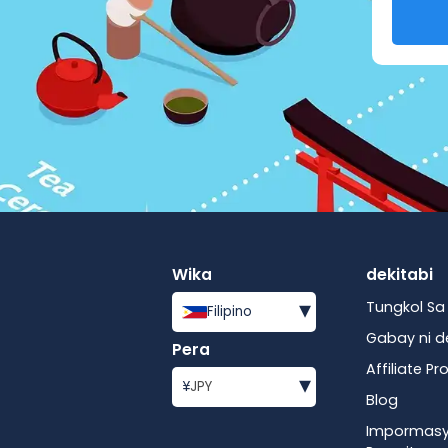
Wika
dekitabi
▾
Tungkol Sa 
Filipino
Gabay ni d
Pera
Affiliate P
▾
¥
JPY
Blog
Impormasy