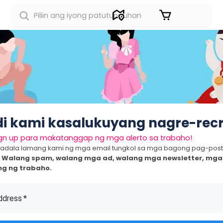
Sign in
di kami kasalukuyang nagre-recr
gn up para makatanggap ng mga alerto sa trabaho!
dala lamang kami ng mga email tungkol sa mga bagong pag-post
Walang spam, walang mga ad, walang mga newsletter, mga
ng ng trabaho.
ddress
*