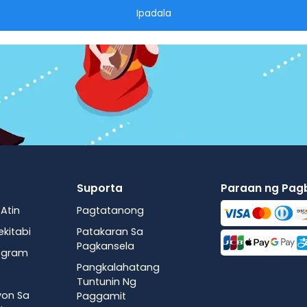
Ipadala
Suporta
Paraan ng Pa
Atin
Pagtatanong
ekitabi
Patakaran Sa
Pagkansela
rogram
Pangkalahatang
Tuntunin Ng
on Sa
Paggamit