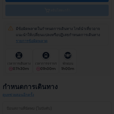
the
calendar
หยิบใส่ตะกร้า
and
select
a
date.
มีข้อผิดพลาดในกำหนดการเดินทาง ไกด์นำเที่ยวอาจ
Press
แนะนำให้เปลี่ยนแปลงหรือปฏิเสธกำหนดการเดินทาง
the
รายการข้อผิดพลาด
question
mark
key
to
เวลาการเดินทาง
เวลาการจราจร
พักผ่อน
get
07h30m
01h00m
1
H
00
M
the
keyboard
shortcuts
for
กำหนดการเดินทาง
changing
dates.
ดูบทช่วยสอนอีกครั้ง