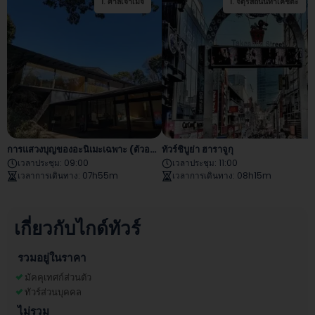
1
.
ศาลเจ้าเมจิ
2
1
.
.
จัตุรัสถนนทาเคชิตะ
จัตุรัสถนนทาเคชิตะ
การแสวงบุญของอะนิเมะเฉพาะ (ตัวอย่าง)
ทัวร์ชิบูย่า ฮาราจูกุ
เวลาประชุม
:
09:00
เวลาประชุม
:
11:00
เวลาการเดินทาง
:
07h55m
เวลาการเดินทาง
:
08h15m
เกี่ยวกับไกด์ทัวร์
รวมอยู่ในราคา
มัคคุเทศก์ส่วนตัว
ทัวร์ส่วนบุคคล
ไม่รวม