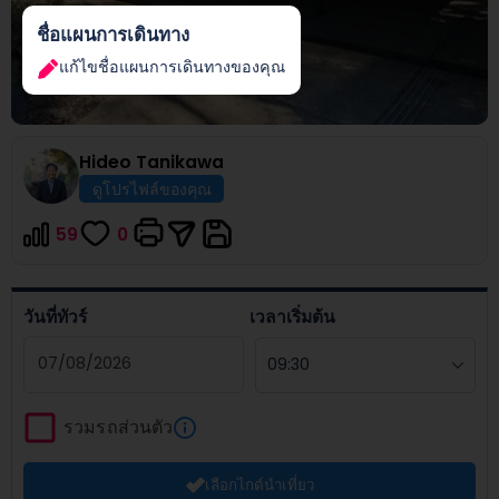
ชื่อแผนการเดินทาง
แก้ไขชื่อแผนการเดินทางของคุณ
Hideo
Tanikawa
ดูโปรไฟล์ของคุณ
59
0
วันที่ทัวร์
เวลาเริ่มต้น
Navigate
forward
รวมรถส่วนตัว
to
interact
เลือกไกด์นำเที่ยว
with