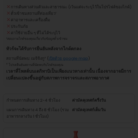
การเดินทางส่วนตัวและสาธารณะ (เว้นแต่จะระบุไว้ในโปรไฟล์ของไกด์)
ตั๋วเข้าชมสถานที่ท่องเที่ยว
¹
ค่าอาหารและเครื่องดื่ม
ประกันภัย
ค่าใช้จ่ายอื่น ๆ ที่ไม่ได้ระบุไว้
¹
สอบถามไกด์ของคุณเกี่ยวกับข้อมูลตั๋วเข้าชม
ทัวร์จะได้รับการยืนยันหลังจากไกด์ตกลง
สถานที่นัดพบ
:
เมจิจิงกู
² (
เปิดด้วย google map
)
²
โปรดยืนยันสถานที่นัดพบกับไกด์ของคุณ
เวลาที่โพสต์บนเดกิทาบิเป็นเพียงแนวทางเท่านั้น เนื่องจากอาจมีการ
เปลี่ยนแปลงขึ้นอยู่กับสภาพการจราจรและสภาพอากาศ
กำหนดการเดินทาง 2-4 ชั่วโมง
ค่ามัคคุเทศก์ครึ่งวัน
แผนการเดินทาง 4 ถึง 8 ชั่วโมง (รวม
ค่ามัคคุเทศก์เต็มวัน
อาหารกลางวัน 1 ชั่วโมง)