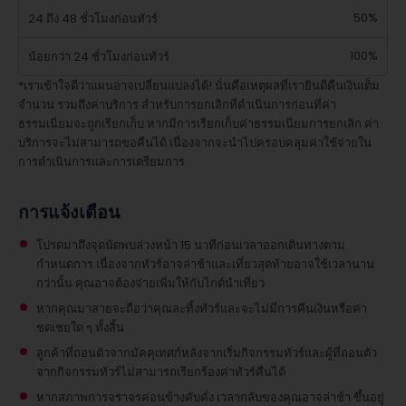
50%
24 ถึง 48 ชั่วโมงก่อนทัวร์
100%
น้อยกว่า 24 ชั่วโมงก่อนทัวร์
*เราเข้าใจดีว่าแผนอาจเปลี่ยนแปลงได้! นั่นคือเหตุผลที่เรายินดีคืนเงินเต็ม
จำนวน รวมถึงค่าบริการ สำหรับการยกเลิกที่ดำเนินการก่อนที่ค่า
ธรรมเนียมจะถูกเรียกเก็บ หากมีการเรียกเก็บค่าธรรมเนียมการยกเลิก ค่า
บริการจะไม่สามารถขอคืนได้ เนื่องจากจะนำไปครอบคลุมค่าใช้จ่ายใน
การดำเนินการและการเตรียมการ
การแจ้งเตือน
โปรดมาถึงจุดนัดพบล่วงหน้า 15 นาทีก่อนเวลาออกเดินทางตาม
กำหนดการ เนื่องจากทัวร์อาจล่าช้าและเที่ยวสุดท้ายอาจใช้เวลานาน
กว่านั้น คุณอาจต้องจ่ายเพิ่มให้กับไกด์นำเที่ยว
หากคุณมาสายจะถือว่าคุณละทิ้งทัวร์และจะไม่มีการคืนเงินหรือค่า
ชดเชยใด ๆ ทั้งสิ้น
ลูกค้าที่ถอนตัวจากมัคคุเทศก์หลังจากเริ่มกิจกรรมทัวร์และผู้ที่ถอนตัว
จากกิจกรรมทัวร์ไม่สามารถเรียกร้องค่าทัวร์คืนได้
หากสภาพการจราจรค่อนข้างคับคั่ง เวลากลับของคุณอาจล่าช้า ขึ้นอยู่