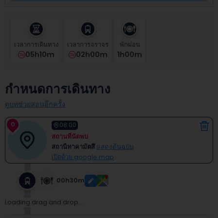
select
a
date.
Press
the
เวลาการเดินทาง
เวลาการจราจร
พักผ่อน
question
05h10m
02h00m
1
H
00
M
mark
key
to
กำหนดการเดินทาง
get
the
ดูบทช่วยสอนอีกครั้ง
keyboard
shortcuts
0
08:00
for
สถานที่นัดพบ
changing
สถานีทาคามัตสึ
แสดงต้นฉบับ
dates.
เปิดด้วย google map
00h30m
Loading drag and drop...