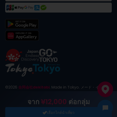
©
2026
合同会社dekitabi
.
Made in Tokyo
. メード・イン・ト
ーキョー
จาก
¥12,000
ต่อกลุ่ม
เลือกไกด์นำเที่ยว