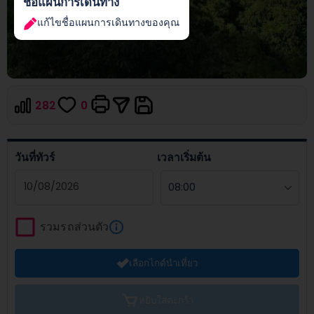
ชื่อแผนการเดินทาง
แก้ไขชื่อแผนการเดินทางของคุณ
282
0
วันที่ทัวร์
เวลาเริ่มต้น
Navigate
forward
รวมรถส่วนตัว
to
interact
เลือกไกด์นำเที่ยว
with
the
calendar
หยิบใส่ตะกร้า
and