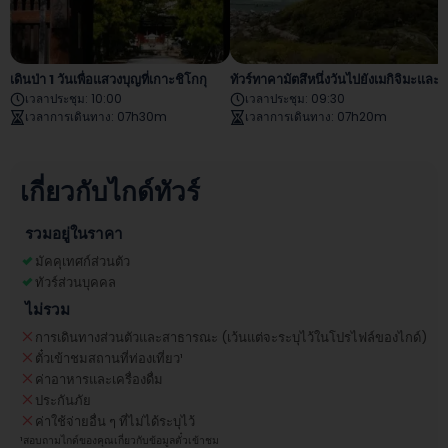
เดินป่า 1 วันเพื่อแสวงบุญที่เกาะชิโกกุ
ทัวร์ทาคามัตสึหนึ่งวันไปยังเมกิจิมะแ
เวลาประชุม
:
10:00
เวลาประชุม
:
09:30
เวลาการเดินทาง
:
07h30m
เวลาการเดินทาง
:
07h20m
เกี่ยวกับไกด์ทัวร์
รวมอยู่ในราคา
มัคคุเทศก์ส่วนตัว
ทัวร์ส่วนบุคคล
ไม่รวม
การเดินทางส่วนตัวและสาธารณะ (เว้นแต่จะระบุไว้ในโปรไฟล์ของไกด์)
ตั๋วเข้าชมสถานที่ท่องเที่ยว
¹
ค่าอาหารและเครื่องดื่ม
ประกันภัย
ค่าใช้จ่ายอื่น ๆ ที่ไม่ได้ระบุไว้
¹
สอบถามไกด์ของคุณเกี่ยวกับข้อมูลตั๋วเข้าชม