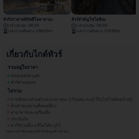
ทัวร์ปราสาทคิบิทสึโอคายามะ
ทัวร์สำคัญโชโดชิมะ
เวลาประชุม
:
08:00
เวลาประชุม
:
08:00
เวลาการเดินทาง
:
09h00m
เวลาการเดินทาง
:
07h35m
เกี่ยวกับไกด์ทัวร์
รวมอยู่ในราคา
มัคคุเทศก์ส่วนตัว
ทัวร์ส่วนบุคคล
ไม่รวม
การเดินทางส่วนตัวและสาธารณะ (เว้นแต่จะระบุไว้ในโปรไฟล์ของไกด์)
ตั๋วเข้าชมสถานที่ท่องเที่ยว
¹
ค่าอาหารและเครื่องดื่ม
ประกันภัย
ค่าใช้จ่ายอื่น ๆ ที่ไม่ได้ระบุไว้
¹
สอบถามไกด์ของคุณเกี่ยวกับข้อมูลตั๋วเข้าชม