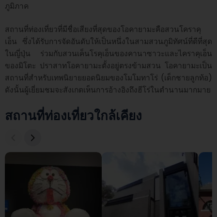
ภูมิภาค

สถานที่ท่องเที่ยวที่มีชื่อเสียงที่สุดของโอคายามะคือสวนโคราคุ
เอ็น ซึ่งได้รับการจัดอันดับให้เป็นหนึ่งในสามสวนภูมิทัศน์ที่ดีที่สุด
ในญี่ปุ่น ร่วมกับสวนเค็นโรคุเอ็นของคานาซาวะและไคราคุเอ็น
ของมิโตะ ปราสาทโอคายามะตั้งอยู่ตรงข้ามสวน โอคายามะเป็น
สถานที่สำหรับเทพนิยายยอดนิยมของโมโมทาโร่ (เด็กชายลูกท้อ) 
ดังนั้นผู้เยี่ยมชมจะสังเกตเห็นการอ้างอิงถึงฮีโร่ในตำนานมากมาย
สถานที่ท่องเที่ยวใกล้เคียง