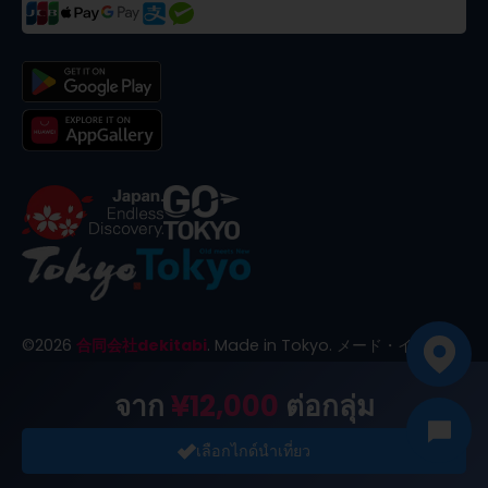
©
2026
合同会社dekitabi
.
Made in Tokyo
. メード・イン・ト
ーキョー
จาก
¥12,000
ต่อกลุ่ม
เลือกไกด์นำเที่ยว