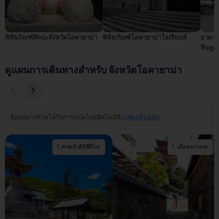
พิพิธภัณฑ์ศิลปะจังหวัดโอคายาม่า
พิพิธภัณฑ์โอคายาม่าโอเรียนท์
อาคาร
ถิ่นยูเม
ดูแผนการเดินทางสำหรับ จังหวัดโอคายาม่า
ข้อมูลบางส่วนได้รับการแปลโดยอัตโนมัติ
แสดงต้นฉบับ
1
.
ศาลเจ้าคิบิสึฮิโกะ
2
.
ศาลเจ้าคิบิสึฮิโกะ
1
.
เมืองเขาวงกต