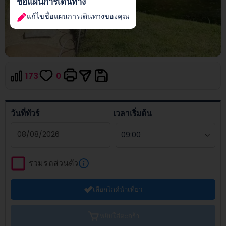
ชื่อแผนการเดินทาง
แก้ไขชื่อแผนการเดินทางของคุณ
173
0
วันที่ทัวร์
เวลาเริ่มต้น
Navigate
forward
รวมรถส่วนตัว
to
interact
เลือกไกด์นำเที่ยว
with
the
calendar
หยิบใส่ตะกร้า
and