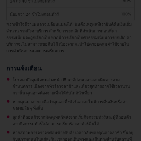
50%
24 ถึง 48 ชั่วโมงก่อนทัวร์
100%
น้อยกว่า 24 ชั่วโมงก่อนทัวร์
*เราเข้าใจดีว่าแผนอาจเปลี่ยนแปลงได้! นั่นคือเหตุผลที่เรายินดีคืนเงินเต็ม
จำนวน รวมถึงค่าบริการ สำหรับการยกเลิกที่ดำเนินการก่อนที่ค่า
ธรรมเนียมจะถูกเรียกเก็บ หากมีการเรียกเก็บค่าธรรมเนียมการยกเลิก ค่า
บริการจะไม่สามารถขอคืนได้ เนื่องจากจะนำไปครอบคลุมค่าใช้จ่ายใน
การดำเนินการและการเตรียมการ
การแจ้งเตือน
โปรดมาถึงจุดนัดพบล่วงหน้า 15 นาทีก่อนเวลาออกเดินทางตาม
กำหนดการ เนื่องจากทัวร์อาจล่าช้าและเที่ยวสุดท้ายอาจใช้เวลานาน
กว่านั้น คุณอาจต้องจ่ายเพิ่มให้กับไกด์นำเที่ยว
หากคุณมาสายจะถือว่าคุณละทิ้งทัวร์และจะไม่มีการคืนเงินหรือค่า
ชดเชยใด ๆ ทั้งสิ้น
ลูกค้าที่ถอนตัวจากมัคคุเทศก์หลังจากเริ่มกิจกรรมทัวร์และผู้ที่ถอนตัว
จากกิจกรรมทัวร์ไม่สามารถเรียกร้องค่าทัวร์คืนได้
หากสภาพการจราจรค่อนข้างคับคั่ง เวลากลับของคุณอาจล่าช้า ขึ้นอยู่
กับสภาพถนนในแต่ละวัน เวลาออกเดินทางและเส้นทางสำหรับสถานที่