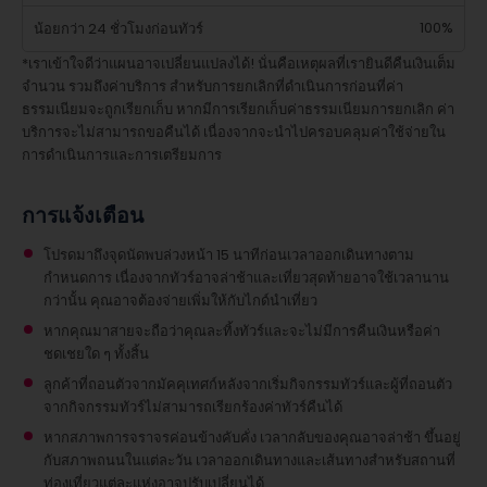
100%
น้อยกว่า 24 ชั่วโมงก่อนทัวร์
*เราเข้าใจดีว่าแผนอาจเปลี่ยนแปลงได้! นั่นคือเหตุผลที่เรายินดีคืนเงินเต็ม
จำนวน รวมถึงค่าบริการ สำหรับการยกเลิกที่ดำเนินการก่อนที่ค่า
ธรรมเนียมจะถูกเรียกเก็บ หากมีการเรียกเก็บค่าธรรมเนียมการยกเลิก ค่า
บริการจะไม่สามารถขอคืนได้ เนื่องจากจะนำไปครอบคลุมค่าใช้จ่ายใน
การดำเนินการและการเตรียมการ
การแจ้งเตือน
โปรดมาถึงจุดนัดพบล่วงหน้า 15 นาทีก่อนเวลาออกเดินทางตาม
กำหนดการ เนื่องจากทัวร์อาจล่าช้าและเที่ยวสุดท้ายอาจใช้เวลานาน
กว่านั้น คุณอาจต้องจ่ายเพิ่มให้กับไกด์นำเที่ยว
หากคุณมาสายจะถือว่าคุณละทิ้งทัวร์และจะไม่มีการคืนเงินหรือค่า
ชดเชยใด ๆ ทั้งสิ้น
ลูกค้าที่ถอนตัวจากมัคคุเทศก์หลังจากเริ่มกิจกรรมทัวร์และผู้ที่ถอนตัว
จากกิจกรรมทัวร์ไม่สามารถเรียกร้องค่าทัวร์คืนได้
หากสภาพการจราจรค่อนข้างคับคั่ง เวลากลับของคุณอาจล่าช้า ขึ้นอยู่
กับสภาพถนนในแต่ละวัน เวลาออกเดินทางและเส้นทางสำหรับสถานที่
ท่องเที่ยวแต่ละแห่งอาจปรับเปลี่ยนได้