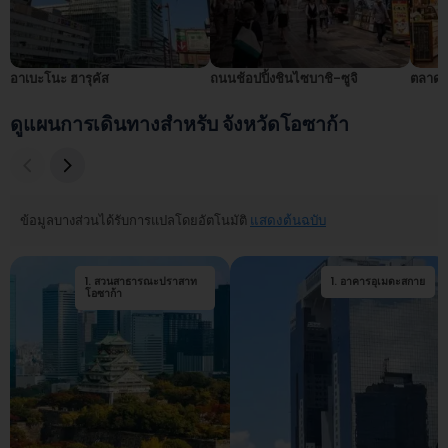
อาเบะโนะ ฮารุคัส
ถนนช้อปปิ้งชินไซบาชิ-ซูจิ
ตลาดค
ดูแผนการเดินทางสำหรับ จังหวัดโอซาก้า
ข้อมูลบางส่วนได้รับการแปลโดยอัตโนมัติ
แสดงต้นฉบับ
1
.
สวนสาธารณะปราสาท
1
.
2
อาคารอุเมดะสกาย
.
ปราสาทโอซาก้า
โอซาก้า