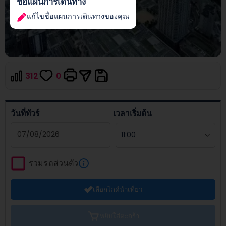
ชื่อแผนการเดินทาง
แก้ไขชื่อแผนการเดินทางของคุณ
312
0
วันที่ทัวร์
เวลาเริ่มต้น
Navigate
forward
รวมรถส่วนตัว
to
interact
เลือกไกด์นำเที่ยว
with
the
calendar
หยิบใส่ตะกร้า
and