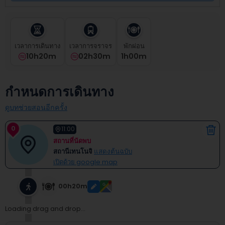
select
a
date.
Press
the
เวลาการเดินทาง
เวลาการจราจร
พักผ่อน
question
10h20m
02h30m
1
H
00
M
mark
key
to
กำหนดการเดินทาง
get
the
ดูบทช่วยสอนอีกครั้ง
keyboard
shortcuts
0
11:00
for
สถานที่นัดพบ
changing
สถานีเทนโนจิ
แสดงต้นฉบับ
dates.
เปิดด้วย google map
00h20m
Loading drag and drop...