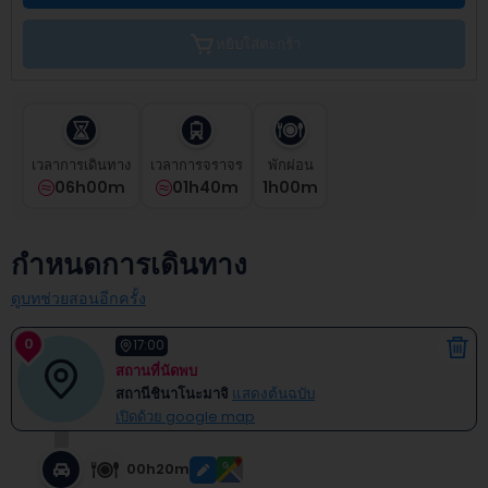
the
calendar
หยิบใส่ตะกร้า
and
select
a
date.
Press
the
เวลาการเดินทาง
เวลาการจราจร
พักผ่อน
question
06h00m
01h40m
1
H
00
M
mark
key
to
กำหนดการเดินทาง
get
the
ดูบทช่วยสอนอีกครั้ง
keyboard
shortcuts
0
17:00
for
สถานที่นัดพบ
changing
สถานีชินาโนะมาจิ
แสดงต้นฉบับ
dates.
เปิดด้วย google map
00h20m