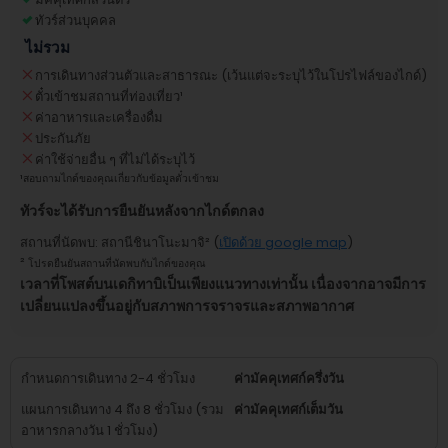
ทัวร์ส่วนบุคคล
ไม่รวม
การเดินทางส่วนตัวและสาธารณะ (เว้นแต่จะระบุไว้ในโปรไฟล์ของไกด์)
ตั๋วเข้าชมสถานที่ท่องเที่ยว
¹
ค่าอาหารและเครื่องดื่ม
ประกันภัย
ค่าใช้จ่ายอื่น ๆ ที่ไม่ได้ระบุไว้
¹
สอบถามไกด์ของคุณเกี่ยวกับข้อมูลตั๋วเข้าชม
ทัวร์จะได้รับการยืนยันหลังจากไกด์ตกลง
สถานที่นัดพบ
:
สถานีชินาโนะมาจิ
² (
เปิดด้วย google map
)
²
โปรดยืนยันสถานที่นัดพบกับไกด์ของคุณ
เวลาที่โพสต์บนเดกิทาบิเป็นเพียงแนวทางเท่านั้น เนื่องจากอาจมีการ
เปลี่ยนแปลงขึ้นอยู่กับสภาพการจราจรและสภาพอากาศ
กำหนดการเดินทาง 2-4 ชั่วโมง
ค่ามัคคุเทศก์ครึ่งวัน
แผนการเดินทาง 4 ถึง 8 ชั่วโมง (รวม
ค่ามัคคุเทศก์เต็มวัน
อาหารกลางวัน 1 ชั่วโมง)