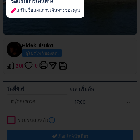
ชื่อแผนการเดินทาง
แก้ไขชื่อแผนการเดินทางของคุณ
Hideki
Iizuka
ดูโปรไฟล์ของคุณ
201
0
วันที่ทัวร์
เวลาเริ่มต้น
Navigate
forward
รวมรถส่วนตัว
to
interact
เลือกไกด์นำเที่ยว
with