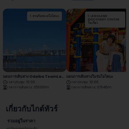
1
.
สวนริมทะเลโอไดบะ
1
.
LEGOLAND
2
.
มาดามทุสโซ โตเกียว
DISCOVERY CENTER
โตเกียว
แผนการเดินทาง Odaiba TeamLab Planets
แผนการเดินทางในร่มโอไดบะ
เวลาประชุม
:
10:00
เวลาประชุม
:
10:00
เวลาการเดินทาง
:
05h50m
เวลาการเดินทาง
:
07h45m
เกี่ยวกับไกด์ทัวร์
รวมอยู่ในราคา
มัคคุเทศก์ส่วนตัว