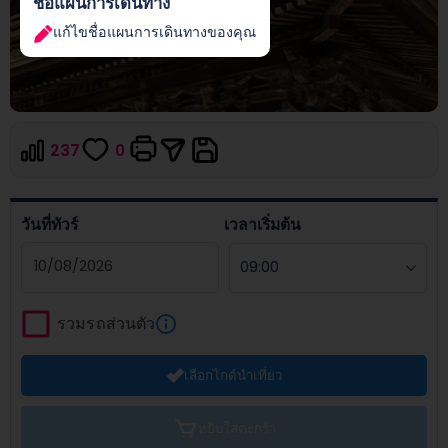
ชื่อแผนการเดินทาง
แก้ไขชื่อแผนการเดินทางของคุณ
237
0
วันที่ทัวร์
เวลาเริ่มต้น
Navigate
forward
รวมรถส่วนตัว
to
interact
เลือกไกด์นำเที่ยว
with
the
calendar
หยิบใส่ตะกร้า
and